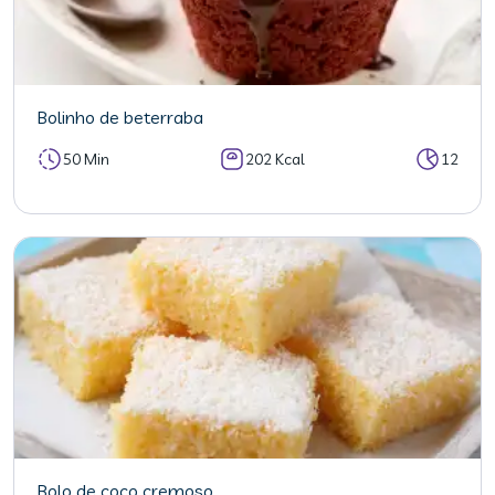
Bolinho de beterraba
50 Min
202 Kcal
12
Bolo de coco cremoso