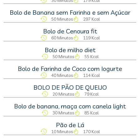
30 Minutos
179 Kcal
Bolo de Banana sem Farinha e sem Açúcar
50 Minutos
297 Kcal
Bolo de Cenoura fit
60 Minutos
119 Kcal
Bolo de milho diet
50 Minutos
55 Kcal
Bolo de Farinha de Coco com Iogurte
40 Minutos
114 Kcal
BOLO DE PÃO DE QUEIJO
20 Minutos
79 Kcal
Bolo de banana, maça com canela light
30 Minutos
85 Kcal
Pão de Lá
10 Minutos
170 Kcal