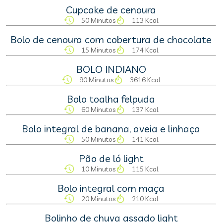
Cupcake de cenoura
50 Minutos
113 Kcal
Bolo de cenoura com cobertura de chocolate
15 Minutos
174 Kcal
BOLO INDIANO
90 Minutos
3616 Kcal
Bolo toalha felpuda
60 Minutos
137 Kcal
Bolo integral de banana, aveia e linhaça
50 Minutos
141 Kcal
Pão de ló light
10 Minutos
115 Kcal
Bolo integral com maça
20 Minutos
210 Kcal
Bolinho de chuva assado light