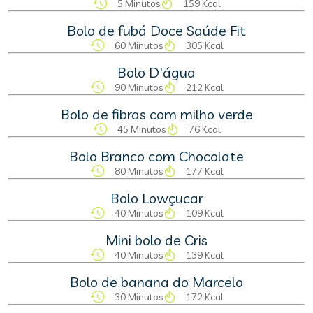
5 Minutos
159 Kcal
Bolo de fubá Doce Saúde Fit
60 Minutos
305 Kcal
Bolo D'água
90 Minutos
212 Kcal
Bolo de fibras com milho verde
45 Minutos
76 Kcal
Bolo Branco com Chocolate
80 Minutos
177 Kcal
Bolo Lowçucar
40 Minutos
109 Kcal
Mini bolo de Cris
40 Minutos
139 Kcal
Bolo de banana do Marcelo
30 Minutos
172 Kcal