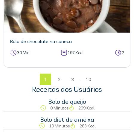
Bolo de chocolate na caneca
30 Min
197 Kcal
2
...
1
2
3
10
Receitas dos Usuários
Bolo de queijo
0 Minutos
299 Kcal
Bolo diet de ameixa
10 Minutos
283 Kcal