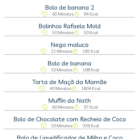
Bolo de banana 2
60 Minutos
94 Kcal
Bolinhos Rafaela Mold
50 Minutos
50 Kcal
Nega maluca
15 Minutos
185 Kcal
Bolo de banana
10 Minutos
198 Kcal
Torta de Maçã da Mamãe
40 Minutos
1804 Kcal
Muffin da Nath
60 Minutos
97 Kcal
Bolo de Chocolate com Recheio de Coco
20 Minutos
336 Kcal
Bolo de Liquidificador de Milho e Coco