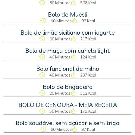
80 Minutos
508 Kcal
Bolo de Muesli
40 Minutos
92 Kcal
Bolo de limão siciliano com iogurte
60 Minutos
217 Kcal
Bolo de maça com canela light
40 Minutos
124 Kcal
Bolo funcional de milho
40 Minutos
237 Kcal
Bolo de Brigadeiro
20 Minutos
312 Kcal
BOLO DE CENOURA - MEIA RECEITA
50 Minutos
173 Kcal
Bolo saudável sem açúcar e sem trigo
60 Minutos
97 Kcal