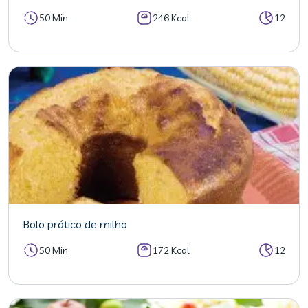
50 Min
246 Kcal
12
Bolo prático de milho
50 Min
172 Kcal
12