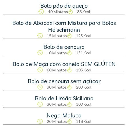
Bolo pão de queijo
40 Minutos
86 Kcal
Bolo de Abacaxi com Mistura para Bolos
Fleischmann
15 Minutos
125 Kcal
Bolo de cenoura
10 Minutos
131 Kcal
Bolo de Maça com canela SEM GLÚTEN
60 Minutos
195 Kcal
Bolo de cenoura sem açúcar
30 Minutos
263 Kcal
Bolo de Limão Siciliano
30 Minutos
103 Kcal
Nega Maluca
20 Minutos
118 Kcal