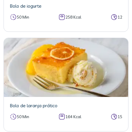
Bolo de iogurte
50 Min
258 Kcal
12
Bolo de laranja prático
50 Min
164 Kcal
15