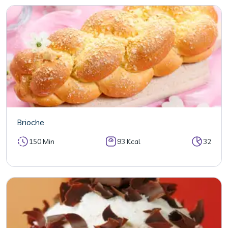
Brioche
150 Min
93 Kcal
32