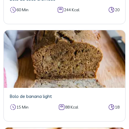
60 Min
244 Kcal
20
Bolo de banana light
15 Min
88 Kcal
18