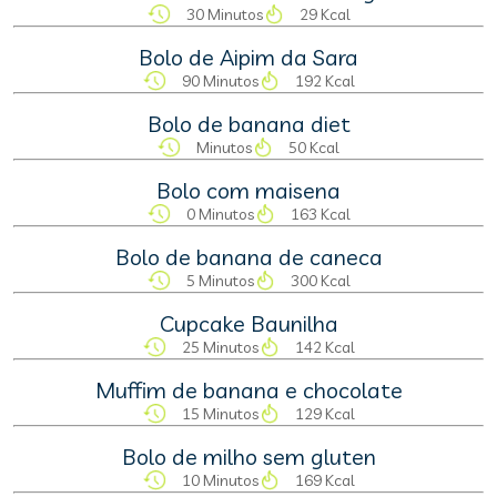
30 Minutos
29 Kcal
Bolo de Aipim da Sara
90 Minutos
192 Kcal
Bolo de banana diet
Minutos
50 Kcal
Bolo com maisena
0 Minutos
163 Kcal
Bolo de banana de caneca
5 Minutos
300 Kcal
Cupcake Baunilha
25 Minutos
142 Kcal
Muffim de banana e chocolate
15 Minutos
129 Kcal
Bolo de milho sem gluten
10 Minutos
169 Kcal