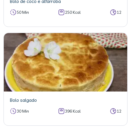
Bolo de coco e alfarroba
50 Min
250 Kcal
12
Bolo salgado
30 Min
396 Kcal
12