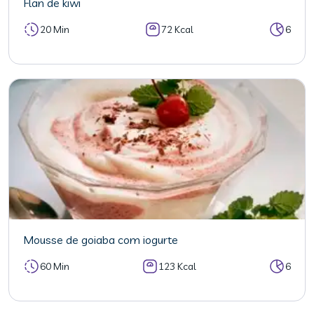
Flan de kiwi
20 Min
72 Kcal
6
Mousse de goiaba com iogurte
60 Min
123 Kcal
6