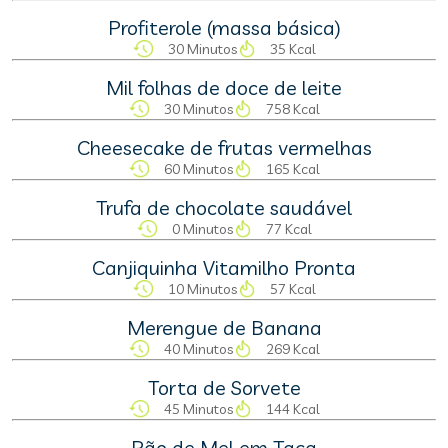
Profiterole (massa básica)
30 Minutos
35 Kcal
Mil folhas de doce de leite
30 Minutos
758 Kcal
Cheesecake de frutas vermelhas
60 Minutos
165 Kcal
Trufa de chocolate saudável
0 Minutos
77 Kcal
Canjiquinha Vitamilho Pronta
10 Minutos
57 Kcal
Merengue de Banana
40 Minutos
269 Kcal
Torta de Sorvete
45 Minutos
144 Kcal
Pão de Mel em Taça