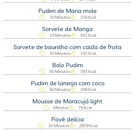
Pudim de Maria mole
30 Minutos
156 Kcal
Sorvete de Manga
10 Minutos
402 Kcal
Sorvete de baunilha com calda de fruta
30 Minutos
192 Kcal
Bolo Pudim
60 Minutos
393 Kcal
Pudim de laranja com coco
60 Minutos
248 Kcal
Mousse de Maracujá light
Minutos
79 Kcal
Pavê delícia
20 Minutos
2878 Kcal