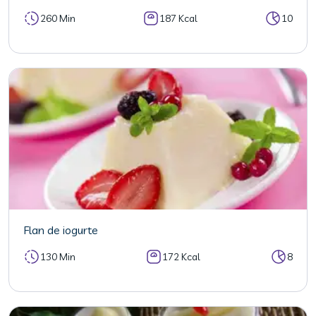
260 Min
187 Kcal
10
Flan de iogurte
130 Min
172 Kcal
8