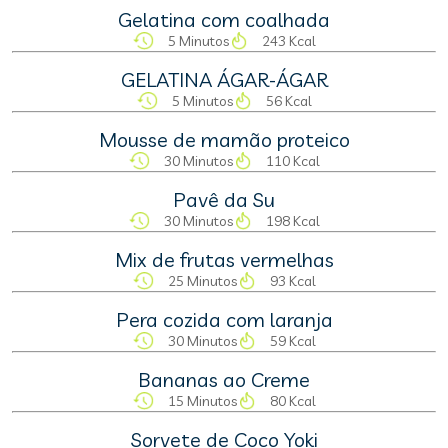
Gelatina com coalhada
5 Minutos
243 Kcal
GELATINA ÁGAR-ÁGAR
5 Minutos
56 Kcal
Mousse de mamão proteico
30 Minutos
110 Kcal
Pavê da Su
30 Minutos
198 Kcal
Mix de frutas vermelhas
25 Minutos
93 Kcal
Pera cozida com laranja
30 Minutos
59 Kcal
Bananas ao Creme
15 Minutos
80 Kcal
Sorvete de Coco Yoki