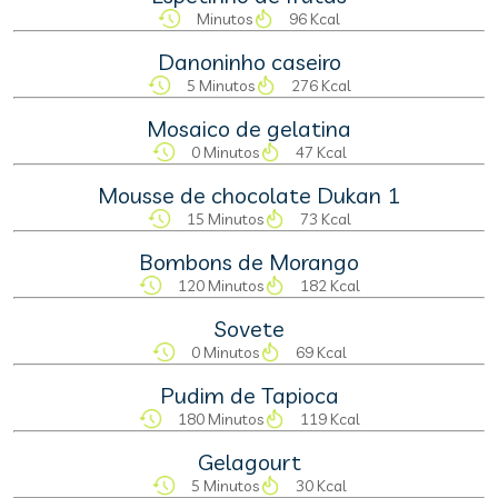
Minutos
96 Kcal
Danoninho caseiro
5 Minutos
276 Kcal
Mosaico de gelatina
0 Minutos
47 Kcal
Mousse de chocolate Dukan 1
15 Minutos
73 Kcal
Bombons de Morango
120 Minutos
182 Kcal
Sovete
0 Minutos
69 Kcal
Pudim de Tapioca
180 Minutos
119 Kcal
Gelagourt
5 Minutos
30 Kcal