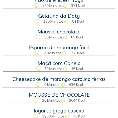
120 Minutos
371 Kcal
Gelatina da Doty
120 Minutos
81 Kcal
Mousse chocolate
30 Minutos
89 Kcal
Espuma de morango fácil
20 Minutos
158 Kcal
Maçã com Canela
30 Minutos
36 Kcal
Cheesecake de morango carolina ferraz
0 Minutos
636 Kcal
MOUSSE DE CHOCOLATE
30 Minutos
3044 Kcal
Iogurte grego caseiro
1200 Minutos
70 Kcal