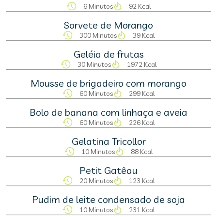
6 Minutos
92 Kcal
Sorvete de Morango
300 Minutos
39 Kcal
Geléia de frutas
30 Minutos
1972 Kcal
Mousse de brigadeiro com morango
60 Minutos
299 Kcal
Bolo de banana com linhaça e aveia
60 Minutos
226 Kcal
Gelatina Tricollor
10 Minutos
88 Kcal
Petit Gatêau
20 Minutos
123 Kcal
Pudim de leite condensado de soja
10 Minutos
231 Kcal