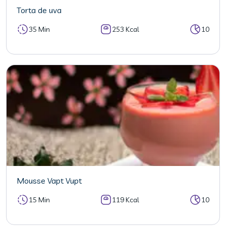
Torta de uva
35 Min
253 Kcal
10
Mousse Vapt Vupt
15 Min
119 Kcal
10