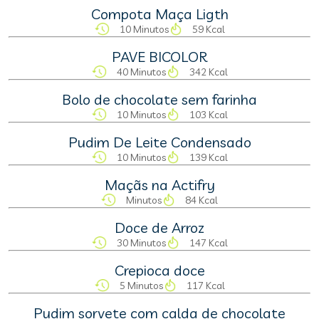
Compota Maça Ligth
10 Minutos
59 Kcal
PAVE BICOLOR
40 Minutos
342 Kcal
Bolo de chocolate sem farinha
10 Minutos
103 Kcal
Pudim De Leite Condensado
10 Minutos
139 Kcal
Maçãs na Actifry
Minutos
84 Kcal
Doce de Arroz
30 Minutos
147 Kcal
Crepioca doce
5 Minutos
117 Kcal
Pudim sorvete com calda de chocolate