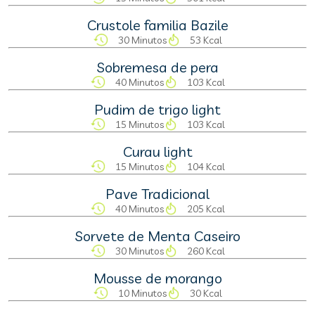
Crustole familia Bazile
30 Minutos
53 Kcal
Sobremesa de pera
40 Minutos
103 Kcal
Pudim de trigo light
15 Minutos
103 Kcal
Curau light
15 Minutos
104 Kcal
Pave Tradicional
40 Minutos
205 Kcal
Sorvete de Menta Caseiro
30 Minutos
260 Kcal
Mousse de morango
10 Minutos
30 Kcal