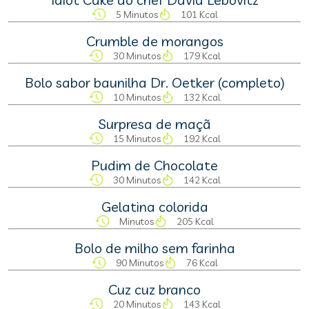
5 Minutos
101 Kcal
Crumble de morangos
30 Minutos
179 Kcal
Bolo sabor baunilha Dr. Oetker (completo)
10 Minutos
132 Kcal
Surpresa de maçã
15 Minutos
192 Kcal
Pudim de Chocolate
30 Minutos
142 Kcal
Gelatina colorida
Minutos
205 Kcal
Bolo de milho sem farinha
90 Minutos
76 Kcal
Cuz cuz branco
20 Minutos
143 Kcal