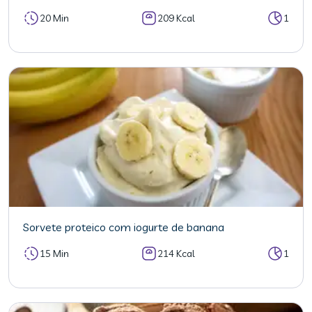
20 Min
209 Kcal
1
Sorvete proteico com iogurte de banana
15 Min
214 Kcal
1