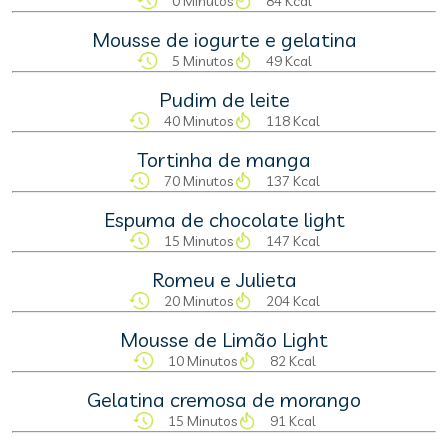
0 Minutos
84 Kcal
Mousse de iogurte e gelatina
5 Minutos
49 Kcal
Pudim de leite
40 Minutos
118 Kcal
Tortinha de manga
70 Minutos
137 Kcal
Espuma de chocolate light
15 Minutos
147 Kcal
Romeu e Julieta
20 Minutos
204 Kcal
Mousse de Limão Light
10 Minutos
82 Kcal
Gelatina cremosa de morango
15 Minutos
91 Kcal