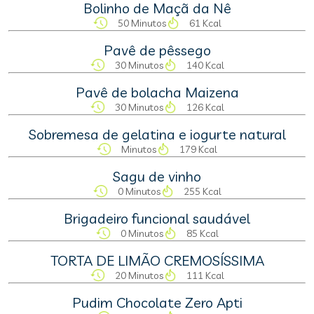
Bolinho de Maçã da Nê
50 Minutos
61 Kcal
Pavê de pêssego
30 Minutos
140 Kcal
Pavê de bolacha Maizena
30 Minutos
126 Kcal
Sobremesa de gelatina e iogurte natural
Minutos
179 Kcal
Sagu de vinho
0 Minutos
255 Kcal
Brigadeiro funcional saudável
0 Minutos
85 Kcal
TORTA DE LIMÃO CREMOSÍSSIMA
20 Minutos
111 Kcal
Pudim Chocolate Zero Apti