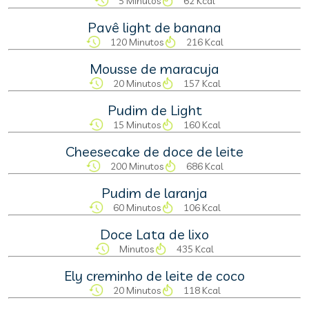
5 Minutos
62 Kcal
Pavê light de banana
120 Minutos
216 Kcal
Mousse de maracuja
20 Minutos
157 Kcal
Pudim de Light
15 Minutos
160 Kcal
Cheesecake de doce de leite
200 Minutos
686 Kcal
Pudim de laranja
60 Minutos
106 Kcal
Doce Lata de lixo
Minutos
435 Kcal
Ely creminho de leite de coco
20 Minutos
118 Kcal