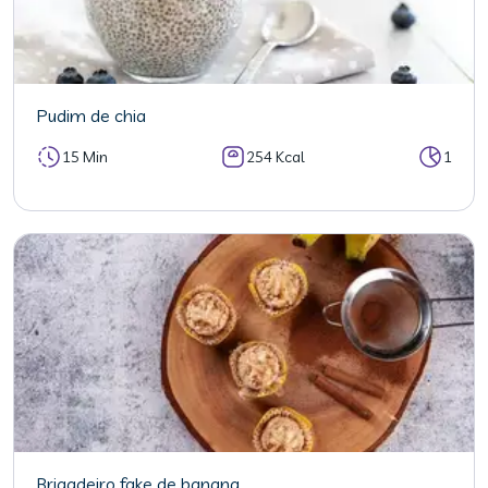
Pudim de chia
15 Min
254 Kcal
1
Brigadeiro fake de banana