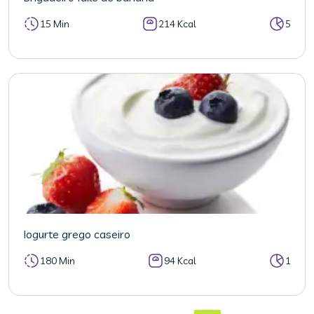
15 Min
214 Kcal
5
Iogurte grego caseiro
180 Min
94 Kcal
1