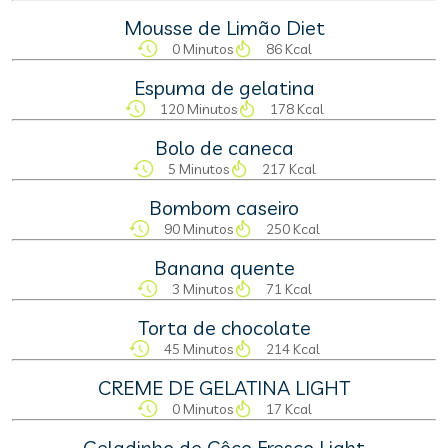
Mousse de Limão Diet
0 Minutos
86 Kcal
Espuma de gelatina
120 Minutos
178 Kcal
Bolo de caneca
5 Minutos
217 Kcal
Bombom caseiro
90 Minutos
250 Kcal
Banana quente
3 Minutos
71 Kcal
Torta de chocolate
45 Minutos
214 Kcal
CREME DE GELATINA LIGHT
0 Minutos
17 Kcal
Geladinho de Côco Fresco Light