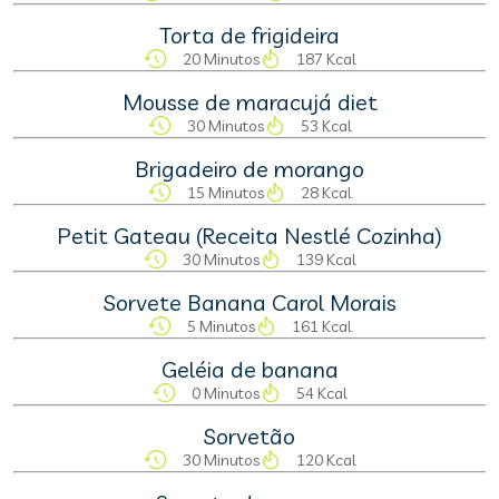
Torta de frigideira
20 Minutos
187 Kcal
Mousse de maracujá diet
30 Minutos
53 Kcal
Brigadeiro de morango
15 Minutos
28 Kcal
Petit Gateau (Receita Nestlé Cozinha)
30 Minutos
139 Kcal
Sorvete Banana Carol Morais
5 Minutos
161 Kcal
Geléia de banana
0 Minutos
54 Kcal
Sorvetão
30 Minutos
120 Kcal