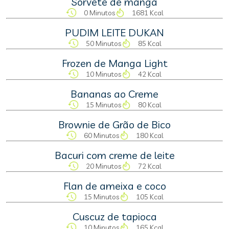
Sorvete de manga
0 Minutos
1681 Kcal
PUDIM LEITE DUKAN
50 Minutos
85 Kcal
Frozen de Manga Light
10 Minutos
42 Kcal
Bananas ao Creme
15 Minutos
80 Kcal
Brownie de Grão de Bico
60 Minutos
180 Kcal
Bacuri com creme de leite
20 Minutos
72 Kcal
Flan de ameixa e coco
15 Minutos
105 Kcal
Cuscuz de tapioca
10 Minutos
165 Kcal