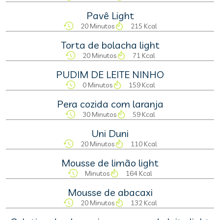
Pavê Light
20 Minutos
215 Kcal
Torta de bolacha light
20 Minutos
71 Kcal
PUDIM DE LEITE NINHO
0 Minutos
159 Kcal
Pera cozida com laranja
30 Minutos
59 Kcal
Uni Duni
20 Minutos
110 Kcal
Mousse de limão light
Minutos
164 Kcal
Mousse de abacaxi
20 Minutos
132 Kcal