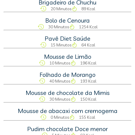
Brigadeiro de Chuchu
20 Minutos
89 Kcal
Bolo de Cenoura
30 Minutos
1254 Kcal
Pavê Diet Saúde
15 Minutos
64 Kcal
Mousse de Limão
10 Minutos
196 Kcal
Folhado de Morango
40 Minutos
193 Kcal
Mousse de chocolate da Mimis
30 Minutos
150 Kcal
Mousse de abacaxi com cremogema
0 Minutos
155 Kcal
Pudim chocolate Doce menor