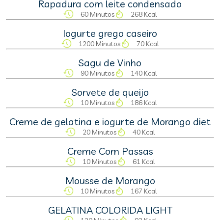
Rapadura com leite condensado
60 Minutos
268 Kcal
Iogurte grego caseiro
1200 Minutos
70 Kcal
Sagu de Vinho
90 Minutos
140 Kcal
Sorvete de queijo
10 Minutos
186 Kcal
Creme de gelatina e iogurte de Morango diet
20 Minutos
40 Kcal
Creme Com Passas
10 Minutos
61 Kcal
Mousse de Morango
10 Minutos
167 Kcal
GELATINA COLORIDA LIGHT