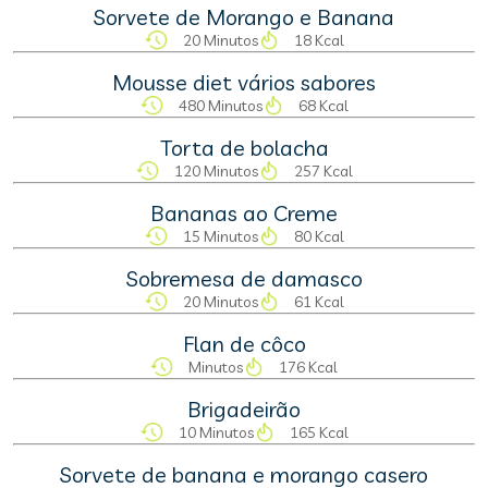
Sorvete de Morango e Banana
20 Minutos
18 Kcal
Mousse diet vários sabores
480 Minutos
68 Kcal
Torta de bolacha
120 Minutos
257 Kcal
Bananas ao Creme
15 Minutos
80 Kcal
Sobremesa de damasco
20 Minutos
61 Kcal
Flan de côco
Minutos
176 Kcal
Brigadeirão
10 Minutos
165 Kcal
Sorvete de banana e morango casero