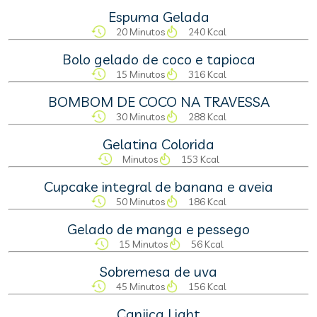
Espuma Gelada
20 Minutos
240 Kcal
Bolo gelado de coco e tapioca
15 Minutos
316 Kcal
BOMBOM DE COCO NA TRAVESSA
30 Minutos
288 Kcal
Gelatina Colorida
Minutos
153 Kcal
Cupcake integral de banana e aveia
50 Minutos
186 Kcal
Gelado de manga e pessego
15 Minutos
56 Kcal
Sobremesa de uva
45 Minutos
156 Kcal
Canjica Light