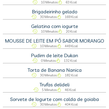
10 Minutos
63 Kcal
Brigadeirinho gelado
30 Minutos
169 Kcal
Gelatina com iogurte
10 Minutos
20 Kcal
MOUSSE DE LEITE EM PÓ SABOR MORANGO
10 Minutos
449 Kcal
Pudim de leite Dukan
0 Minutos
132 Kcal
Torta de Banana Nanica
30 Minutos
182 Kcal
Trufas delideli
5 Minutos
46 Kcal
Sorvete de Iogurte com calda de goiaba
30 Minutos
404 Kcal