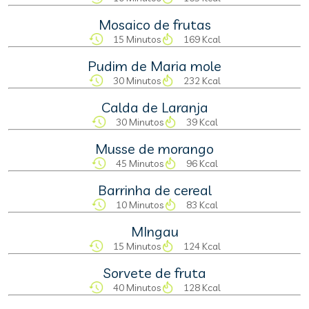
Mosaico de frutas
15 Minutos
169 Kcal
Pudim de Maria mole
30 Minutos
232 Kcal
Calda de Laranja
30 Minutos
39 Kcal
Musse de morango
45 Minutos
96 Kcal
Barrinha de cereal
10 Minutos
83 Kcal
MIngau
15 Minutos
124 Kcal
Sorvete de fruta
40 Minutos
128 Kcal