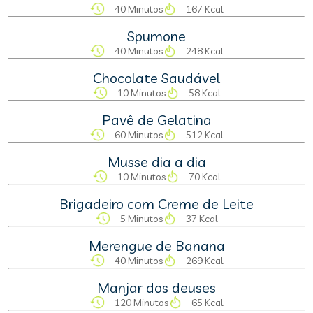
40 Minutos
167 Kcal
Spumone
40 Minutos
248 Kcal
Chocolate Saudável
10 Minutos
58 Kcal
Pavê de Gelatina
60 Minutos
512 Kcal
Musse dia a dia
10 Minutos
70 Kcal
Brigadeiro com Creme de Leite
5 Minutos
37 Kcal
Merengue de Banana
40 Minutos
269 Kcal
Manjar dos deuses
120 Minutos
65 Kcal