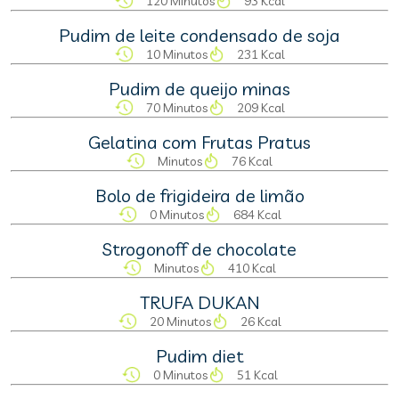
120 Minutos
93 Kcal
Pudim de leite condensado de soja
10 Minutos
231 Kcal
Pudim de queijo minas
70 Minutos
209 Kcal
Gelatina com Frutas Pratus
Minutos
76 Kcal
Bolo de frigideira de limão
0 Minutos
684 Kcal
Strogonoff de chocolate
Minutos
410 Kcal
TRUFA DUKAN
20 Minutos
26 Kcal
Pudim diet
0 Minutos
51 Kcal