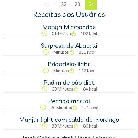
...
1
22
23
24
Receitas dos Usuários
Manga Microondas
0 Minutos
192 Kcal
Surpresa de Abacaxi
Minutos
231 Kcal
Brigadeiro light
Minutos
112 Kcal
Pudim de pão diet
60 Minutos
84 Kcal
Pecado mortal
20 Minutos
141 Kcal
Manjar light com calda de morango
30 Minutos
86 Kcal
Idiot Cake do chef David Lebovitz