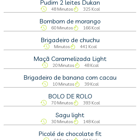
Pudim 2 leites Dukan
48 Minutos
325 Kcal
Bombom de morango
60 Minutos
166 Kcal
Brigadeiro de chuchu
Minutos
441 Kcal
Maçã Caramelizada Light
20 Minutos
48 Kcal
Brigadeiro de banana com cacau
10 Minutos
39 Kcal
BOLO DE ROLO
70 Minutos
393 Kcal
Sagu light
30 Minutos
148 Kcal
Picolé de chocolate fit