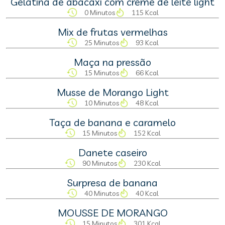
Gelatina de abacaxi com creme de leite light
0 Minutos
115 Kcal
Mix de frutas vermelhas
25 Minutos
93 Kcal
Maça na pressão
15 Minutos
66 Kcal
Musse de Morango Light
10 Minutos
48 Kcal
Taça de banana e caramelo
15 Minutos
152 Kcal
Danete caseiro
90 Minutos
230 Kcal
Surpresa de banana
40 Minutos
40 Kcal
MOUSSE DE MORANGO
15 Minutos
301 Kcal