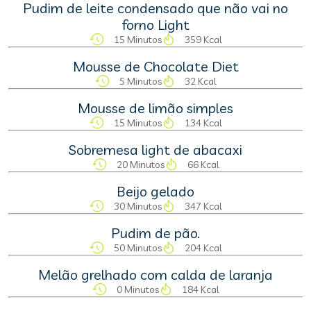
Pudim de leite condensado que não vai no
forno Light
15 Minutos
359 Kcal
Mousse de Chocolate Diet
5 Minutos
32 Kcal
Mousse de limão simples
15 Minutos
134 Kcal
Sobremesa light de abacaxi
20 Minutos
66 Kcal
Beijo gelado
30 Minutos
347 Kcal
Pudim de pão.
50 Minutos
204 Kcal
Melão grelhado com calda de laranja
0 Minutos
184 Kcal