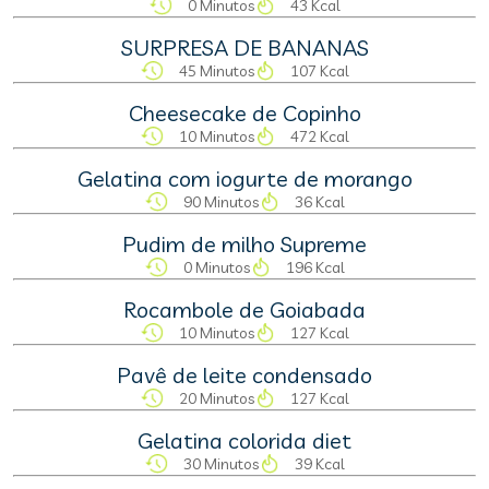
0 Minutos
43 Kcal
SURPRESA DE BANANAS
45 Minutos
107 Kcal
Cheesecake de Copinho
10 Minutos
472 Kcal
Gelatina com iogurte de morango
90 Minutos
36 Kcal
Pudim de milho Supreme
0 Minutos
196 Kcal
Rocambole de Goiabada
10 Minutos
127 Kcal
Pavê de leite condensado
20 Minutos
127 Kcal
Gelatina colorida diet
30 Minutos
39 Kcal