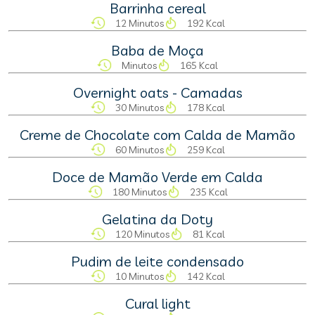
Barrinha cereal
12 Minutos
192 Kcal
Baba de Moça
Minutos
165 Kcal
Overnight oats - Camadas
30 Minutos
178 Kcal
Creme de Chocolate com Calda de Mamão
60 Minutos
259 Kcal
Doce de Mamão Verde em Calda
180 Minutos
235 Kcal
Gelatina da Doty
120 Minutos
81 Kcal
Pudim de leite condensado
10 Minutos
142 Kcal
Cural light