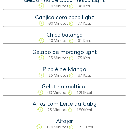
30 Minutos
38 Kcal
Canjica com coco light
60 Minutos
77 Kcal
Chico balanço
40 Minutos
61 Kcal
Gelado de morango light
35 Minutos
75 Kcal
Picolé de Manga
15 Minutos
87 Kcal
Gelatina multicor
60 Minutos
128 Kcal
Arroz com Leite da Gaby
25 Minutos
199 Kcal
Alfajor
120 Minutos
193 Kcal