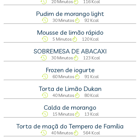
20 Minutos
116 Kcal
Pudim de morango light
30 Minutos
92 Kcal
Mousse de limão rápido
5 Minutos
120 Kcal
SOBREMESA DE ABACAXI
30 Minutos
123 Kcal
Frozen de iogurte
60 Minutos
91 Kcal
Torta de Limão Dukan
40 Minutos
80 Kcal
Calda de morango
15 Minutos
13 Kcal
Torta de maçã do Tempero de Família
40 Minutos
564 Kcal