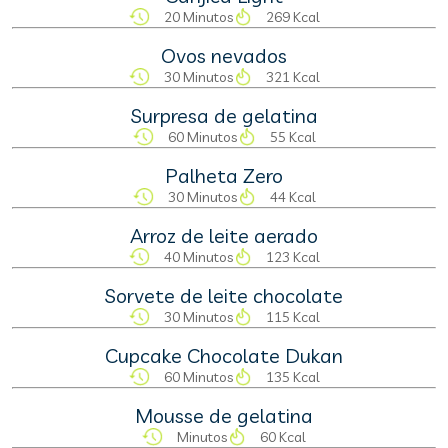
20 Minutos
269 Kcal
Ovos nevados
30 Minutos
321 Kcal
Surpresa de gelatina
60 Minutos
55 Kcal
Palheta Zero
30 Minutos
44 Kcal
Arroz de leite aerado
40 Minutos
123 Kcal
Sorvete de leite chocolate
30 Minutos
115 Kcal
Cupcake Chocolate Dukan
60 Minutos
135 Kcal
Mousse de gelatina
Minutos
60 Kcal