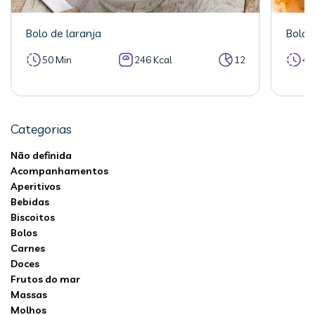
Bolo de laranja
Bolo 
50 Min
246 Kcal
12
40
Categorias
Não definida
Acompanhamentos
Aperitivos
Bebidas
Biscoitos
Bolos
Carnes
Doces
Frutos do mar
Massas
Molhos