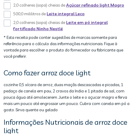
2,0 colheres (sopa) cheias de
Açúcar refinado light Magro
500,0 mililitros de
Leite integral Leco
2,0 colheres (sopa) cheias de
Leite em pó integral
fortificado Ninho Nestlé
* Esta receita pode conter sugestões de marcas somente para
referência para o cálculo das informações nutricionais. Fique à
vontade para escolher o produto do fornecedor ou fabricante que
você preferir.
Como fazer arroz doce light
cozinhe 0,5 xícara de arroz, duas maçãs descascadas e picadas, 1
pedaço de canela em pau, 2 cravos da India e 1 pitada de sal, com
pouca água até amolecerem. Junte o leite e o açucar magro e ferva
mais um pouco até engrossar um pouco. Cubra com canela em pó a
gosto. Sirva quente ou gelado
Informações Nutricionais de arroz doce
light