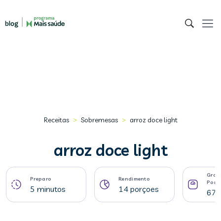
>
>
Receitas
Sobremesas
arroz doce light
arroz doce light
Gram
Preparo
Rendimento
Porç
5 minutos
14 porçoes
67 