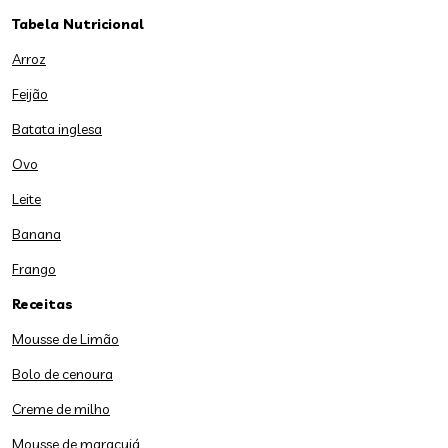
Tabela Nutricional
Arroz
Feijão
Batata inglesa
Ovo
Leite
Banana
Frango
Receitas
Mousse de Limão
Bolo de cenoura
Creme de milho
Mousse de maracujá