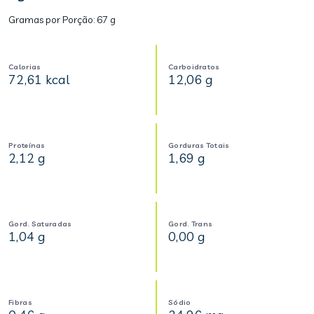
Gramas por Porção:
67 g
Calorias
Carboidratos
72,61 kcal
12,06 g
Proteínas
Gorduras Totais
2,12 g
1,69 g
Gord. Saturadas
Gord. Trans
1,04 g
0,00 g
Fibras
Sódio