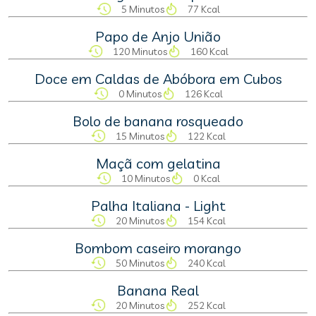
5 Minutos
77 Kcal
Papo de Anjo União
120 Minutos
160 Kcal
Doce em Caldas de Abóbora em Cubos
0 Minutos
126 Kcal
Bolo de banana rosqueado
15 Minutos
122 Kcal
Maçã com gelatina
10 Minutos
0 Kcal
Palha Italiana - Light
20 Minutos
154 Kcal
Bombom caseiro morango
50 Minutos
240 Kcal
Banana Real
20 Minutos
252 Kcal