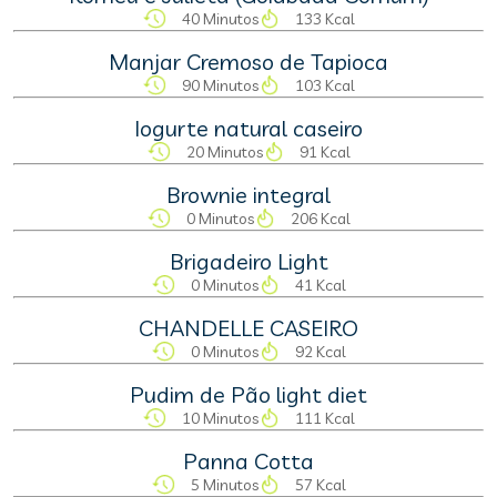
40 Minutos
133 Kcal
Manjar Cremoso de Tapioca
90 Minutos
103 Kcal
Iogurte natural caseiro
20 Minutos
91 Kcal
Brownie integral
0 Minutos
206 Kcal
Brigadeiro Light
0 Minutos
41 Kcal
CHANDELLE CASEIRO
0 Minutos
92 Kcal
Pudim de Pão light diet
10 Minutos
111 Kcal
Panna Cotta
5 Minutos
57 Kcal