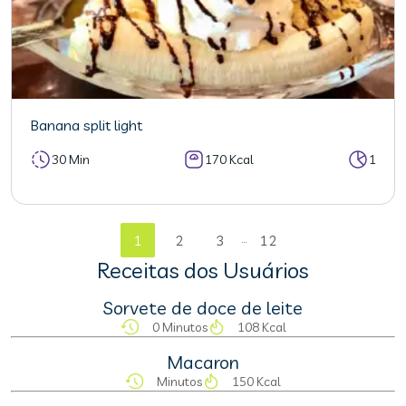
Banana split light
30 Min
170 Kcal
1
...
1
2
3
12
Receitas dos Usuários
Sorvete de doce de leite
0 Minutos
108 Kcal
Macaron
Minutos
150 Kcal