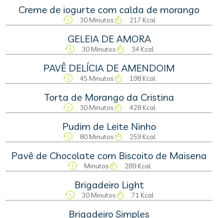
Creme de iogurte com calda de morango
30 Minutos
217 Kcal
GELEIA DE AMORA
30 Minutos
34 Kcal
PAVÊ DELÍCIA DE AMENDOIM
45 Minutos
198 Kcal
Torta de Morango da Cristina
30 Minutos
428 Kcal
Pudim de Leite Ninho
80 Minutos
259 Kcal
Pavê de Chocolate com Biscoito de Maisena
Minutos
289 Kcal
Brigadeiro Light
30 Minutos
71 Kcal
Brigadeiro Simples