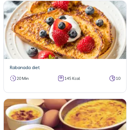
Rabanada diet
20 Min
145 Kcal
10