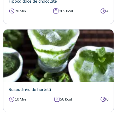
Pipoca doce de chocolate
20 Min
205 Kcal
4
Raspadinha de hortelã
10 Min
58 Kcal
6