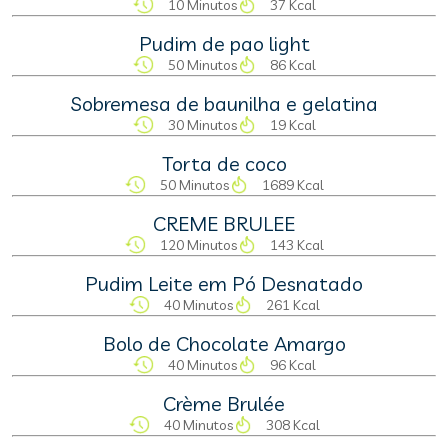
10 Minutos
37 Kcal
Pudim de pao light
50 Minutos
86 Kcal
Sobremesa de baunilha e gelatina
30 Minutos
19 Kcal
Torta de coco
50 Minutos
1689 Kcal
CREME BRULEE
120 Minutos
143 Kcal
Pudim Leite em Pó Desnatado
40 Minutos
261 Kcal
Bolo de Chocolate Amargo
40 Minutos
96 Kcal
Crème Brulée
40 Minutos
308 Kcal