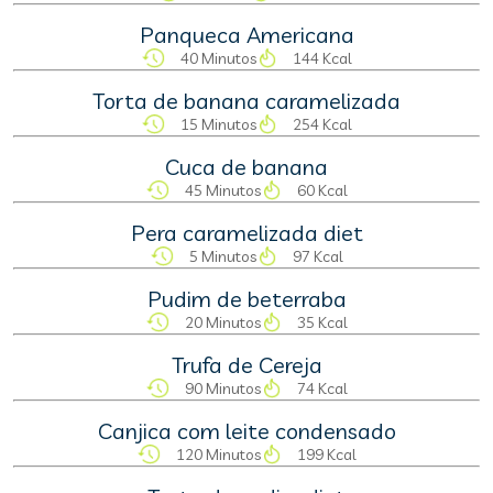
Panqueca Americana
40 Minutos
144 Kcal
Torta de banana caramelizada
15 Minutos
254 Kcal
Cuca de banana
45 Minutos
60 Kcal
Pera caramelizada diet
5 Minutos
97 Kcal
Pudim de beterraba
20 Minutos
35 Kcal
Trufa de Cereja
90 Minutos
74 Kcal
Canjica com leite condensado
120 Minutos
199 Kcal