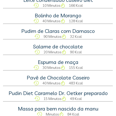
10 Minutos
166 Kcal
Bolinho de Morango
40 Minutos
128 Kcal
Pudim de Claras com Damasco
90 Minutos
32 Kcal
Salame de chocolate
20 Minutos
90 Kcal
Espuma de maça
30 Minutos
155 Kcal
Pavê de Chocolate Caseiro
40 Minutos
483 Kcal
Pudin Diet Caramelo Dr. Oetker preparado
15 Minutos
49 Kcal
Massa para bem nascido da manu
Minutos
84 Kcal