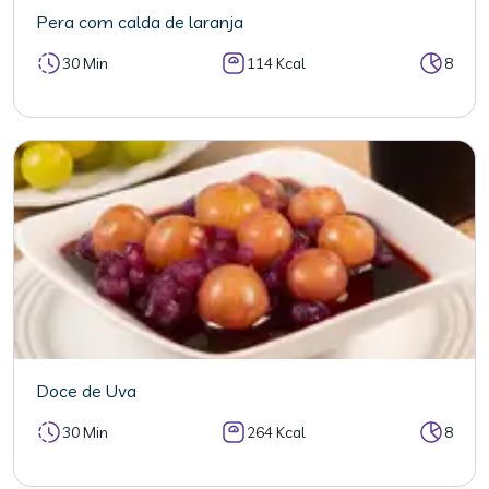
Pera com calda de laranja
30 Min
114 Kcal
8
Doce de Uva
30 Min
264 Kcal
8