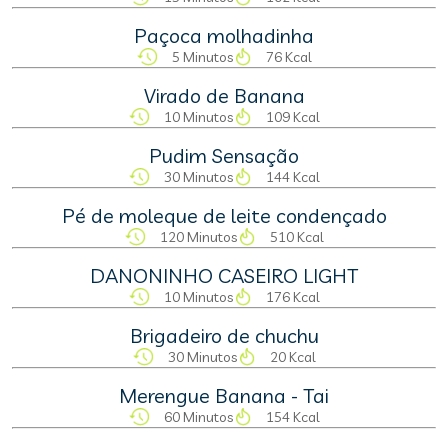
Paçoca molhadinha
5 Minutos
76 Kcal
Virado de Banana
10 Minutos
109 Kcal
Pudim Sensação
30 Minutos
144 Kcal
Pé de moleque de leite condençado
120 Minutos
510 Kcal
DANONINHO CASEIRO LIGHT
10 Minutos
176 Kcal
Brigadeiro de chuchu
30 Minutos
20 Kcal
Merengue Banana - Tai
60 Minutos
154 Kcal