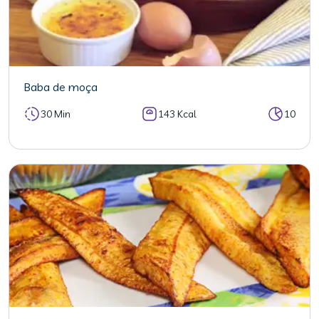
Baba de moça
30 Min
143 Kcal
10