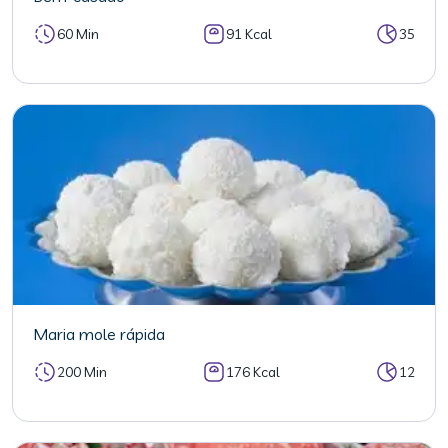
60 Min
91 Kcal
35
Maria mole rápida
200 Min
176 Kcal
12