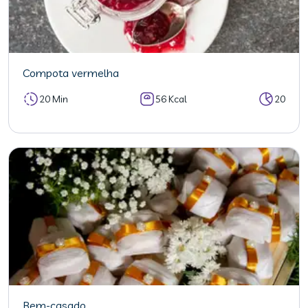
Compota vermelha
20 Min
56 Kcal
20
Bem-casado