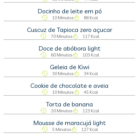
Docinho de leite em pó
10 Minutos
86 Kcal
Cuscuz de Tapioca zero açucar
70 Minutos
117 Kcal
Doce de abóbora light
60 Minutos
103 Kcal
Geleia de Kiwi
30 Minutos
34 Kcal
Cookie de chocolate e aveia
10 Minutos
45 Kcal
Torta de banana
20 Minutos
123 Kcal
Mousse de maracujá light
5 Minutos
127 Kcal