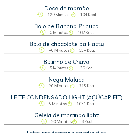
Doce de mamão
120 Minutos
104 Kcal
Bolo de Banana Priduca
0 Minutos
162 Kcal
Bolo de chocolate da Patty
40 Minutos
134 Kcal
Bolinho de Chuva
5 Minutos
136 Kcal
Nega Maluca
20 Minutos
315 Kcal
LEITE CONDENSADO LIGHT (AÇÚCAR FIT)
5 Minutos
1031 Kcal
Geleia de morango light
20 Minutos
8 Kcal
Leite condensado caseiro diet