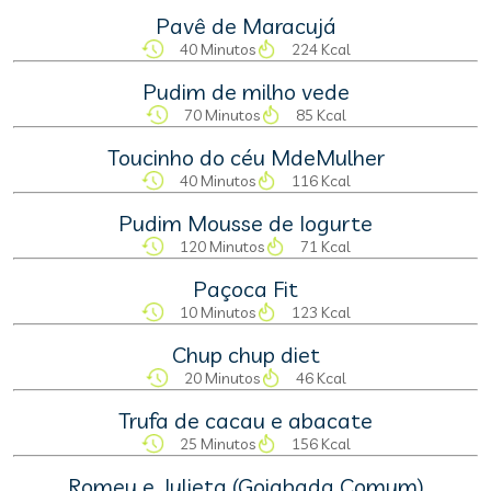
Pavê de Maracujá
40 Minutos
224 Kcal
Pudim de milho vede
70 Minutos
85 Kcal
Toucinho do céu MdeMulher
40 Minutos
116 Kcal
Pudim Mousse de Iogurte
120 Minutos
71 Kcal
Paçoca Fit
10 Minutos
123 Kcal
Chup chup diet
20 Minutos
46 Kcal
Trufa de cacau e abacate
25 Minutos
156 Kcal
Romeu e Julieta (Goiabada Comum)