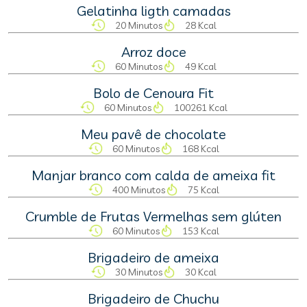
Gelatinha ligth camadas
20 Minutos
28 Kcal
Arroz doce
60 Minutos
49 Kcal
Bolo de Cenoura Fit
60 Minutos
100261 Kcal
Meu pavê de chocolate
60 Minutos
168 Kcal
Manjar branco com calda de ameixa fit
400 Minutos
75 Kcal
Crumble de Frutas Vermelhas sem glúten
60 Minutos
153 Kcal
Brigadeiro de ameixa
30 Minutos
30 Kcal
Brigadeiro de Chuchu