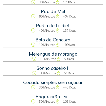
30 Minutos
128 Kcal
Pão de Mel
60 Minutos
407 Kcal
Pudim leite diet
40 Minutos
137 Kcal
Bolo de Cenoura
10 Minutos
199 Kcal
Merengue de morango
15 Minutos
59 Kcal
Sonho caseiro II
90 Minutos
51 Kcal
Cocada simples sem açucar
30 Minutos
443 Kcal
Brigadeirão Diet
50 Minutos
103 Kcal