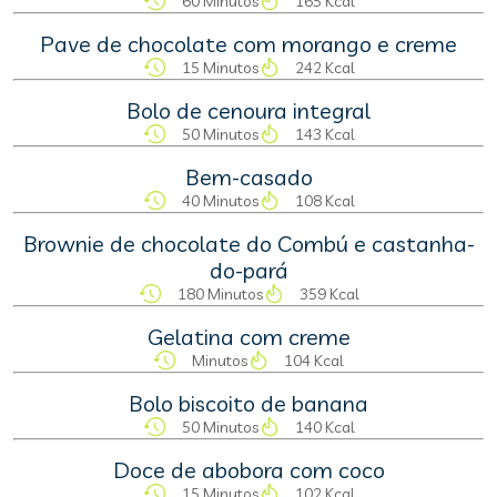
60 Minutos
165 Kcal
Pave de chocolate com morango e creme
15 Minutos
242 Kcal
Bolo de cenoura integral
50 Minutos
143 Kcal
Bem-casado
40 Minutos
108 Kcal
Brownie de chocolate do Combú e castanha-
do-pará
180 Minutos
359 Kcal
Gelatina com creme
Minutos
104 Kcal
Bolo biscoito de banana
50 Minutos
140 Kcal
Doce de abobora com coco
15 Minutos
102 Kcal