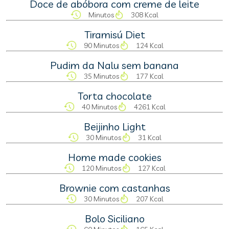
Doce de abóbora com creme de leite
Minutos
308 Kcal
Tiramisú Diet
90 Minutos
124 Kcal
Pudim da Nalu sem banana
35 Minutos
177 Kcal
Torta chocolate
40 Minutos
4261 Kcal
Beijinho Light
30 Minutos
31 Kcal
Home made cookies
120 Minutos
127 Kcal
Brownie com castanhas
30 Minutos
207 Kcal
Bolo Siciliano