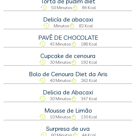
Torta de pudim diet
50 Minutos
84 Kcal
Delicía de abacaxi
Minutos
82 Kcal
PAVÊ DE CHOCOLATE
45 Minutos
186 Kcal
Cupcake de cenoura
30 Minutos
192 Kcal
Bolo de Cenoura Diet da Aris
40 Minutos
262 Kcal
Delicia de Abacaxi
30 Minutos
347 Kcal
Mousse de Limão
10 Minutos
130 Kcal
Surpresa de uva
60 Minutos
44 Kcal