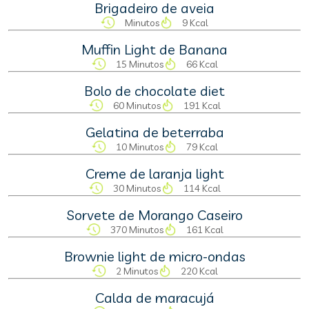
Brigadeiro de aveia
Minutos
9 Kcal
Muffin Light de Banana
15 Minutos
66 Kcal
Bolo de chocolate diet
60 Minutos
191 Kcal
Gelatina de beterraba
10 Minutos
79 Kcal
Creme de laranja light
30 Minutos
114 Kcal
Sorvete de Morango Caseiro
370 Minutos
161 Kcal
Brownie light de micro-ondas
2 Minutos
220 Kcal
Calda de maracujá