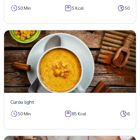
50 Min
5 Kcal
50
Curau light
50 Min
85 Kcal
6