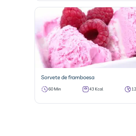
Sorvete de framboesa
60 Min
43 Kcal
1