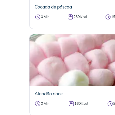
Cocada de páscoa
0 Min
260 Kcal
1
Algodão doce
0 Min
160 Kcal