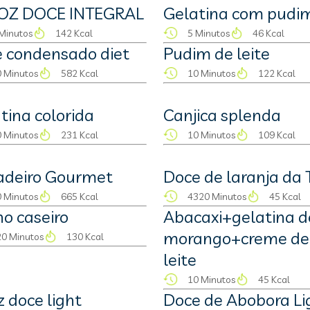
OZ DOCE INTEGRAL
Gelatina com pudi
Minutos
142 Kcal
5 Minutos
46 Kcal
e condensado diet
Pudim de leite
 Minutos
582 Kcal
10 Minutos
122 Kcal
tina colorida
Canjica splenda
 Minutos
231 Kcal
10 Minutos
109 Kcal
adeiro Gourmet
Doce de laranja da 
 Minutos
665 Kcal
4320 Minutos
45 Kcal
o caseiro
Abacaxi+gelatina d
morango+creme de
0 Minutos
130 Kcal
leite
10 Minutos
45 Kcal
z doce light
Doce de Abobora Li