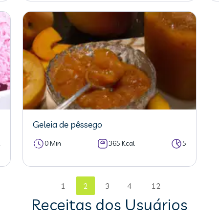
Geleia de pêssego
2
0 Min
365 Kcal
5
...
1
2
3
4
12
Receitas dos Usuários