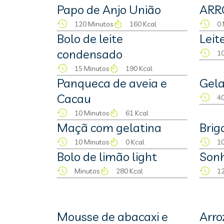
Papo de Anjo União
ARR
120 Minutos
160 Kcal
0 
Bolo de leite
Leit
condensado
10
15 Minutos
190 Kcal
Panqueca de aveia e
Gela
Cacau
40
10 Minutos
61 Kcal
Maçã com gelatina
Brig
10 Minutos
0 Kcal
10
Bolo de limão light
Sonh
Minutos
280 Kcal
12
Mousse de abacaxi e
Arro