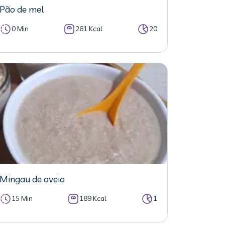
Pão de mel
0 Min
261 Kcal
20
Mingau de aveia
15 Min
189 Kcal
1