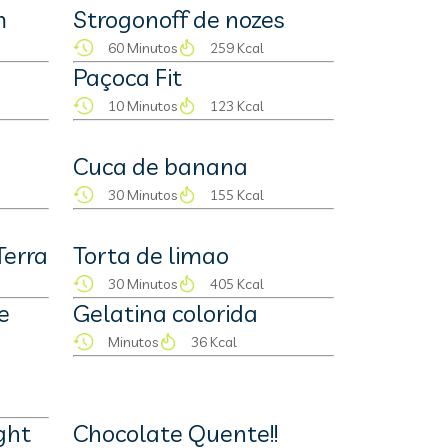
m
Strogonoff de nozes
60 Minutos
259 Kcal
Paçoca Fit
10 Minutos
123 Kcal
Cuca de banana
30 Minutos
155 Kcal
Terra
Torta de limao
30 Minutos
405 Kcal
e
Gelatina colorida
Minutos
36 Kcal
ght
Chocolate Quente!!