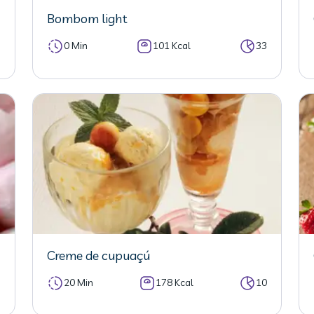
Bombom light
5
0 Min
101 Kcal
33
Creme de cupuaçú
5
20 Min
178 Kcal
10