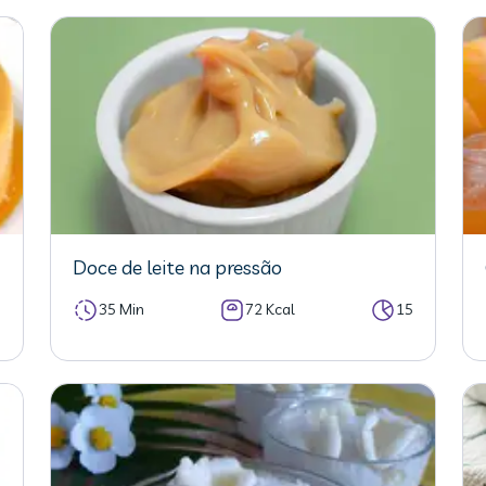
Doce de leite na pressão
5
35 Min
72 Kcal
15