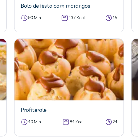
Bolo de festa com morangos
2
90 Min
437 Kcal
15
Profiterole
0
40 Min
84 Kcal
24