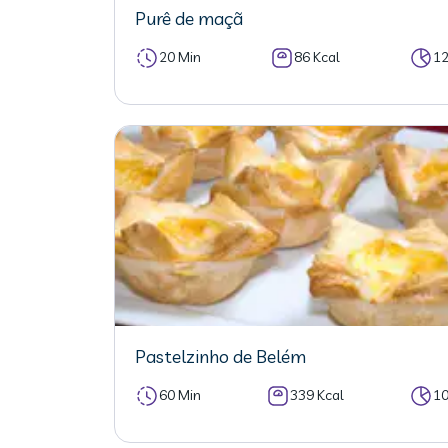
Purê de maçã
20 Min
86 Kcal
1
Pastelzinho de Belém
60 Min
339 Kcal
1