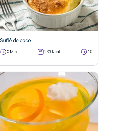
Suflê de coco
0 Min
233 Kcal
10