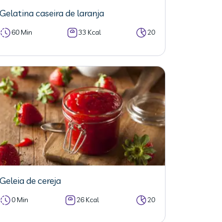
Gelatina caseira de laranja
60 Min
33 Kcal
20
Geleia de cereja
0 Min
26 Kcal
20