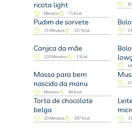
ricota light
60
Minutos
71 Kcal
Pudim de sorvete
Bolo
15 Minutos
237 Kcal
0 
Canjica da mãe
Bolo
low
120 Minutos
1 Kcal
M
Massa para bem
Mus
nascido da manu
0 
Minutos
84 Kcal
Torta de chocolate
Leit
belga
mic
20 Minutos
297 Kcal
3 