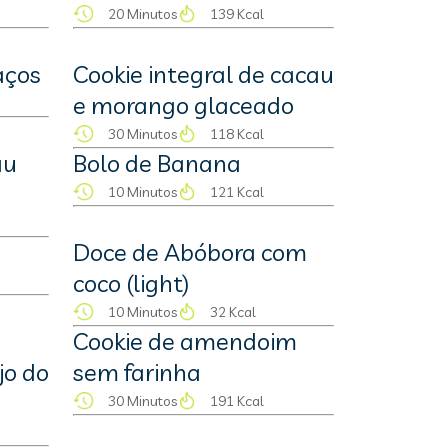
20 Minutos
139 Kcal
aços
Cookie integral de cacau
e morango glaceado
30 Minutos
118 Kcal
au
Bolo de Banana
10 Minutos
121 Kcal
Doce de Abóbora com
coco (light)
10 Minutos
32 Kcal
Cookie de amendoim
jo do
sem farinha
30 Minutos
191 Kcal