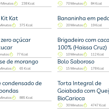
 Minutos
238 Kcal
70 Minutos
84 Kcal
 Kit Kat
Bananinha em ped
Minutos
375 Kcal
20 Minutos
19 Kcal
 zero açúcar
Brigadeiro com cac
çucar
100% (Haissa Cruz)
inutos
77 Kcal
10 Minutos
112 Kcal
se de morango
Bolo Saboroso
Minutos
65 Kcal
15 Minutos
178 Kcal
e condensado de
Torta Integral de
roondas
Goiabada com Quei
BioCarioca
Minutos
885 Kcal
30 Minutos
4747 Kcal