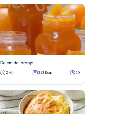
Geleia de laranja
0 Min
313 Kcal
20