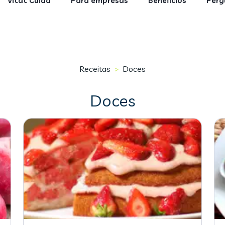
Vitat Cuida
Para empresas
Benefícios
Perg
Receitas
Doces
>
Doces