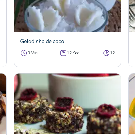
Geladinho de coco
4
0 Min
12 Kcal
12