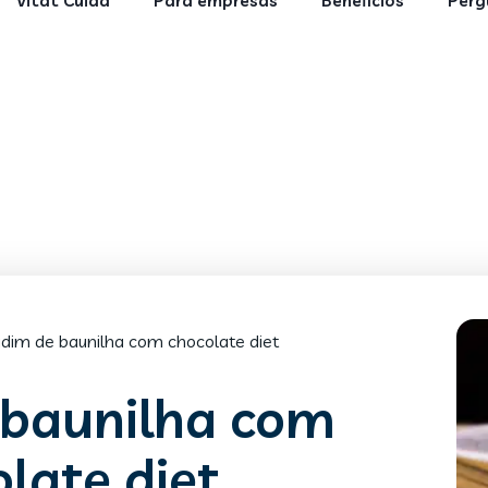
Vitat Cuida
Para empresas
Benefícios
Perg
dim de baunilha com chocolate diet
 baunilha com
late diet