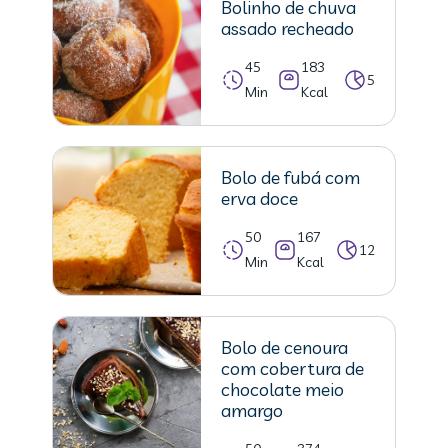
Bolinho de chuva
assado recheado
45
183
5
Min
Kcal
Bolo de fubá com
erva doce
50
167
12
Min
Kcal
Bolo de cenoura
com cobertura de
chocolate meio
amargo