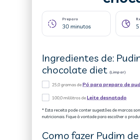
Preparo
R
30 minutos
5
Ingredientes de: Pud
chocolate diet
(Limpar)
Pó para preparo de pud
25,0 gramas de
Leite desnatado
100,0 mililitros de
* Esta receita pode conter sugestões de marcas so
nutricionais. Fique à vontade para escolher o produ
Como fazer Pudim de