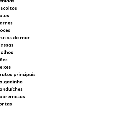
ebidas
iscoitos
olos
arnes
oces
rutos do mar
assas
olhos
ães
eixes
ratos principais
algadinho
anduíches
obremesas
ortas