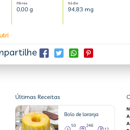
Fibras
Sódio
0,00 g
94,83 mg
partilhe
Últimas Receitas
C
N
Bolo de laranja
A
A
50
246
12