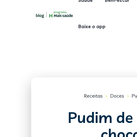
Saúde
Bem-estar
Baixe o app
Receitas
Doces
Pu
>
>
Pudim de
choco