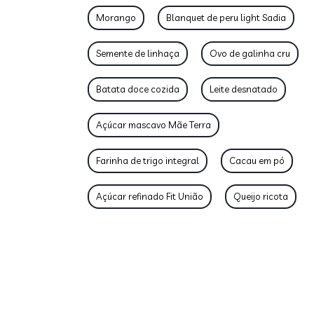
Morango
Blanquet de peru light Sadia
Semente de linhaça
Ovo de galinha cru
Batata doce cozida
Leite desnatado
Açúcar mascavo Mãe Terra
Farinha de trigo integral
Cacau em pó
Açúcar refinado Fit União
Queijo ricota