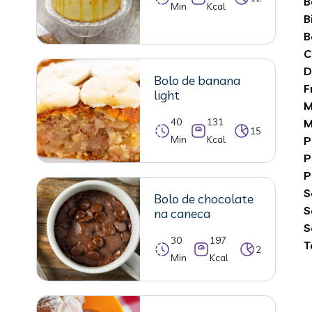
B
Min
Kcal
B
B
C
D
Bolo de banana
F
light
M
40
131
M
15
Min
Kcal
P
P
P
S
Bolo de chocolate
S
na caneca
S
30
197
T
2
Min
Kcal