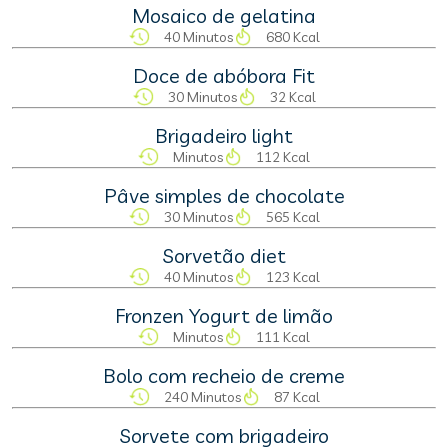
Mosaico de gelatina
40 Minutos
680 Kcal
Doce de abóbora Fit
30 Minutos
32 Kcal
Brigadeiro light
Minutos
112 Kcal
Pâve simples de chocolate
30 Minutos
565 Kcal
Sorvetão diet
40 Minutos
123 Kcal
Fronzen Yogurt de limão
Minutos
111 Kcal
Bolo com recheio de creme
240 Minutos
87 Kcal
Sorvete com brigadeiro