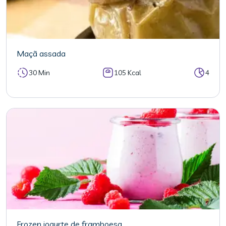
Maçã assada
30 Min
105 Kcal
4
Frozen iogurte de framboesa