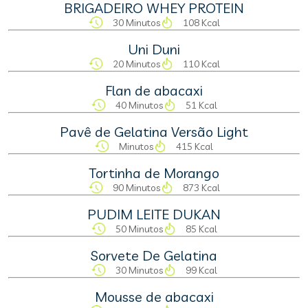
BRIGADEIRO WHEY PROTEIN
30 Minutos
108 Kcal
Uni Duni
20 Minutos
110 Kcal
Flan de abacaxi
40 Minutos
51 Kcal
Pavê de Gelatina Versão Light
Minutos
415 Kcal
Tortinha de Morango
90 Minutos
873 Kcal
PUDIM LEITE DUKAN
50 Minutos
85 Kcal
Sorvete De Gelatina
30 Minutos
99 Kcal
Mousse de abacaxi