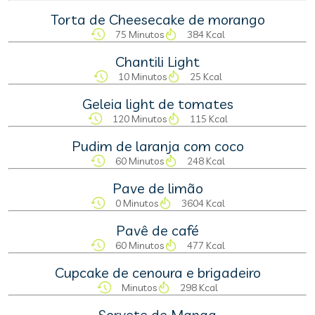
Torta de Cheesecake de morango
75 Minutos
384 Kcal
Chantili Light
10 Minutos
25 Kcal
Geleia light de tomates
120 Minutos
115 Kcal
Pudim de laranja com coco
60 Minutos
248 Kcal
Pave de limão
0 Minutos
3604 Kcal
Pavê de café
60 Minutos
477 Kcal
Cupcake de cenoura e brigadeiro
Minutos
298 Kcal
Sorvete de Manga