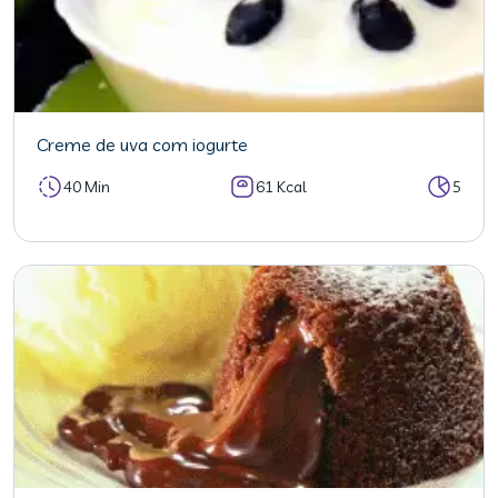
Creme de uva com iogurte
40 Min
61 Kcal
5