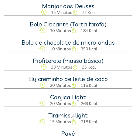
Manjar dos Deuses
15 Minutos
77 Kcal
Bolo Crocante (Torta farofa)
30 Minutos
184 Kcal
Bolo de chocolate de micro-ondas
10 Minutos
353 Kcal
Profiterole (massa básica)
30 Minutos
35 Kcal
Ely creminho de leite de coco
20 Minutos
118 Kcal
Canjica Light
20 Minutos
269 Kcal
Tiramissu light
15 Minutos
218 Kcal
Pavê