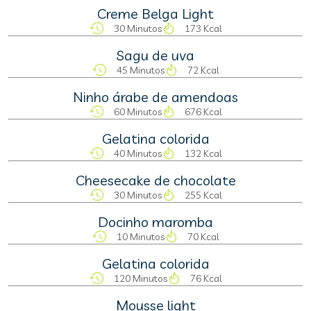
Creme Belga Light
30 Minutos
173 Kcal
Sagu de uva
45 Minutos
72 Kcal
Ninho árabe de amendoas
60 Minutos
676 Kcal
Gelatina colorida
40 Minutos
132 Kcal
Cheesecake de chocolate
30 Minutos
255 Kcal
Docinho maromba
10 Minutos
70 Kcal
Gelatina colorida
120 Minutos
76 Kcal
Mousse light