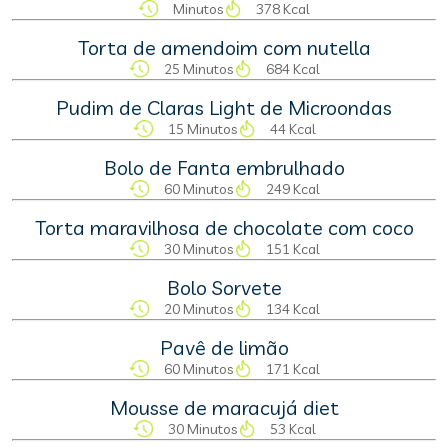
Minutos
378 Kcal
Torta de amendoim com nutella
25 Minutos
684 Kcal
Pudim de Claras Light de Microondas
15 Minutos
44 Kcal
Bolo de Fanta embrulhado
60 Minutos
249 Kcal
Torta maravilhosa de chocolate com coco
30 Minutos
151 Kcal
Bolo Sorvete
20 Minutos
134 Kcal
Pavê de limão
60 Minutos
171 Kcal
Mousse de maracujá diet
30 Minutos
53 Kcal