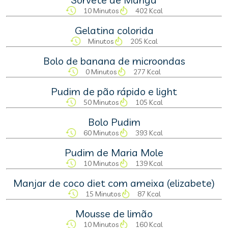
10 Minutos
402 Kcal
Gelatina colorida
Minutos
205 Kcal
Bolo de banana de microondas
0 Minutos
277 Kcal
Pudim de pão rápido e light
50 Minutos
105 Kcal
Bolo Pudim
60 Minutos
393 Kcal
Pudim de Maria Mole
10 Minutos
139 Kcal
Manjar de coco diet com ameixa (elizabete)
15 Minutos
87 Kcal
Mousse de limão
10 Minutos
160 Kcal