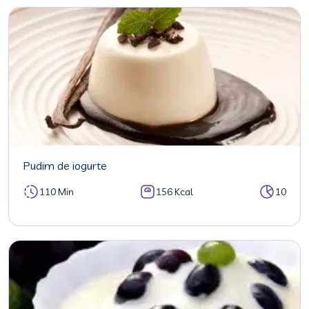
Pudim de iogurte
110 Min
156 Kcal
10