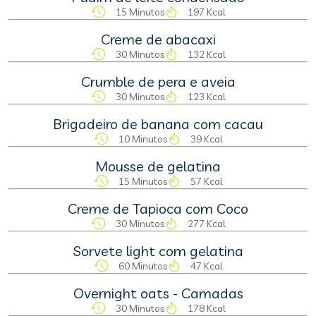
15 Minutos
197 Kcal
Creme de abacaxi
30 Minutos
132 Kcal
Crumble de pera e aveia
30 Minutos
123 Kcal
Brigadeiro de banana com cacau
10 Minutos
39 Kcal
Mousse de gelatina
15 Minutos
57 Kcal
Creme de Tapioca com Coco
30 Minutos
277 Kcal
Sorvete light com gelatina
60 Minutos
47 Kcal
Overnight oats - Camadas
30 Minutos
178 Kcal