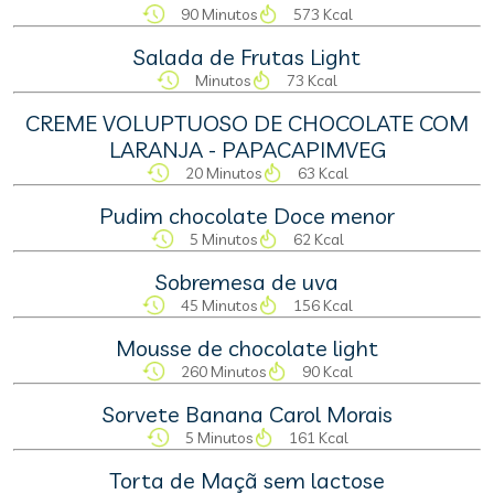
90 Minutos
573 Kcal
Salada de Frutas Light
Minutos
73 Kcal
CREME VOLUPTUOSO DE CHOCOLATE COM
LARANJA - PAPACAPIMVEG
20 Minutos
63 Kcal
Pudim chocolate Doce menor
5 Minutos
62 Kcal
Sobremesa de uva
45 Minutos
156 Kcal
Mousse de chocolate light
260 Minutos
90 Kcal
Sorvete Banana Carol Morais
5 Minutos
161 Kcal
Torta de Maçã sem lactose