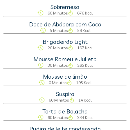
Sobremesa
60 Minutos
676 Kcal
Doce de Abóbora com Coco
5 Minutos
58 Kcal
Brigadeirão Light
20 Minutos
167 Kcal
Mousse Romeu e Julieta
30 Minutos
265 Kcal
Mousse de limão
0 Minutos
195 Kcal
Suspiro
60 Minutos
14 Kcal
Torta de Bolacha
60 Minutos
334 Kcal
Pudim de leite condensado