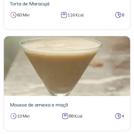
Torta de Maracujá
60 Min
116 Kcal
8
Mousse de ameixa e maçã
10 Min
88 Kcal
4