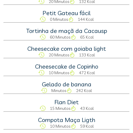
20 Minutos
132 Kcal
Petit Gateau fácil
0 Minutos
144 Kcal
Tortinha de maçã da Cacausp
60 Minutos
65 Kcal
Cheesecake com goiaba light
20 Minutos
133 Kcal
Cheesecake de Copinho
10 Minutos
472 Kcal
Gelado de banana
Minutos
242 Kcal
Flan Diet
15 Minutos
43 Kcal
Compota Maça Ligth
10 Minutos
59 Kcal