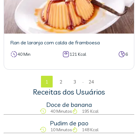
Flan de laranja com calda de framboesa
40 Min
121 Kcal
6
...
1
2
3
24
Receitas dos Usuários
Doce de banana
40 Minutos
195 Kcal
Pudim de pao
10 Minutos
148 Kcal