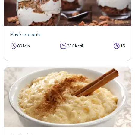
Pavê crocante
80 Min
236 Kcal
15