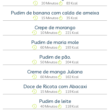
20 Minutos
83 Kcal
Pudim de banana com calda de ameixa
15 Minutos
35 Kcal
Crepe de morango
10 Minutos
221 Kcal
Pudim de maria mole
60 Minutos
193 Kcal
Pudim de pão.
50 Minutos
204 Kcal
Creme de manga Juliana
60 Minutos
162 Kcal
Doce de Ricota com Abacaxi
15 Minutos
119 Kcal
Pudim de leite
40 Minutos
118 Kcal