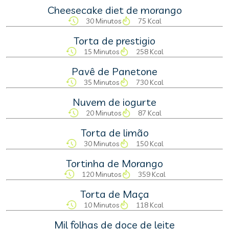
Cheesecake diet de morango
30 Minutos
75 Kcal
Torta de prestigio
15 Minutos
258 Kcal
Pavê de Panetone
35 Minutos
730 Kcal
Nuvem de iogurte
20 Minutos
87 Kcal
Torta de limão
30 Minutos
150 Kcal
Tortinha de Morango
120 Minutos
359 Kcal
Torta de Maça
10 Minutos
118 Kcal
Mil folhas de doce de leite