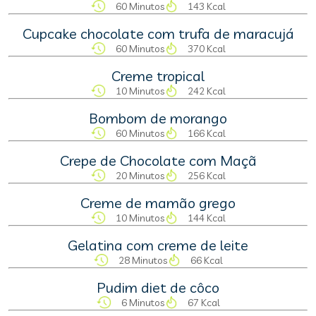
60 Minutos
143 Kcal
Cupcake chocolate com trufa de maracujá
60 Minutos
370 Kcal
Creme tropical
10 Minutos
242 Kcal
Bombom de morango
60 Minutos
166 Kcal
Crepe de Chocolate com Maçã
20 Minutos
256 Kcal
Creme de mamão grego
10 Minutos
144 Kcal
Gelatina com creme de leite
28 Minutos
66 Kcal
Pudim diet de côco
6 Minutos
67 Kcal