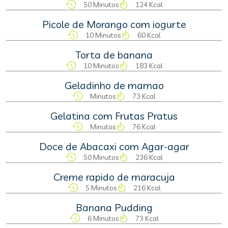
50 Minutos
124 Kcal
Picole de Morango com iogurte
10 Minutos
60 Kcal
Torta de banana
10 Minutos
183 Kcal
Geladinho de mamao
Minutos
73 Kcal
Gelatina com Frutas Pratus
Minutos
76 Kcal
Doce de Abacaxi com Agar-agar
50 Minutos
236 Kcal
Creme rapido de maracuja
5 Minutos
216 Kcal
Banana Pudding
6 Minutos
73 Kcal