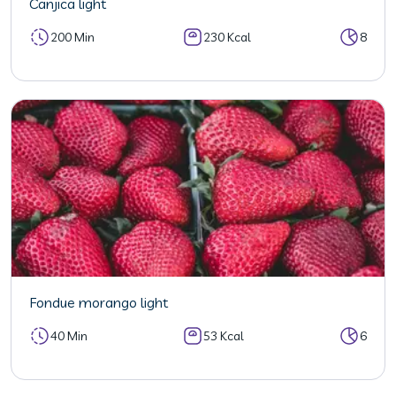
Canjica light
200 Min
230 Kcal
8
Fondue morango light
40 Min
53 Kcal
6