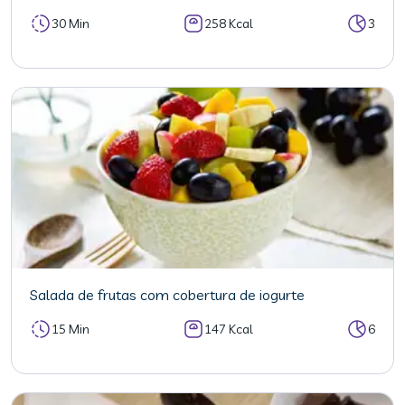
30 Min
258 Kcal
3
Salada de frutas com cobertura de iogurte
15 Min
147 Kcal
6