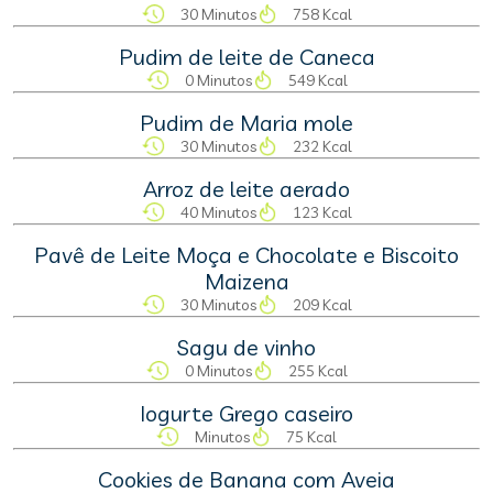
30 Minutos
758 Kcal
Pudim de leite de Caneca
0 Minutos
549 Kcal
Pudim de Maria mole
30 Minutos
232 Kcal
Arroz de leite aerado
40 Minutos
123 Kcal
Pavê de Leite Moça e Chocolate e Biscoito
Maizena
30 Minutos
209 Kcal
Sagu de vinho
0 Minutos
255 Kcal
Iogurte Grego caseiro
Minutos
75 Kcal
Cookies de Banana com Aveia