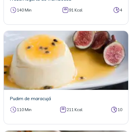
140 Min
91 Kcal
4
Pudim de maracujá
110 Min
211 Kcal
10