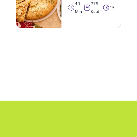
40
279
15
Min
Kcal