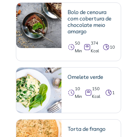
Bolo de cenoura
com cobertura de
chocolate meio
amargo
50
374
10
Min
Kcal
Omelete verde
10
150
1
Min
Kcal
Torta de frango