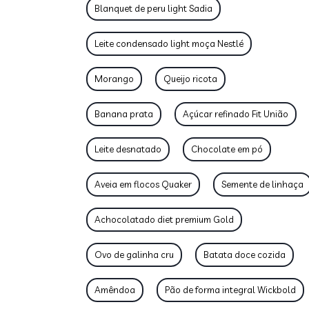
Blanquet de peru light Sadia
Leite condensado light moça Nestlé
Morango
Queijo ricota
Banana prata
Açúcar refinado Fit União
Leite desnatado
Chocolate em pó
Aveia em flocos Quaker
Semente de linhaça
Achocolatado diet premium Gold
Ovo de galinha cru
Batata doce cozida
Amêndoa
Pão de forma integral Wickbold