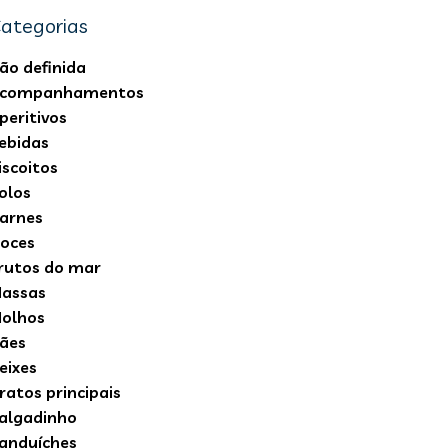
ategorias
ão definida
companhamentos
peritivos
ebidas
iscoitos
olos
arnes
oces
rutos do mar
assas
olhos
ães
eixes
ratos principais
algadinho
anduíches