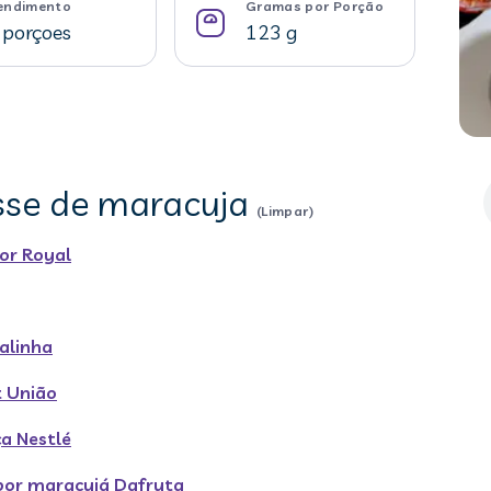
endimento
Gramas por Porção
 porçoes
123 g
sse de maracuja
(Limpar)
or Royal
alinha
t União
a Nestlé
bor maracujá Dafruta