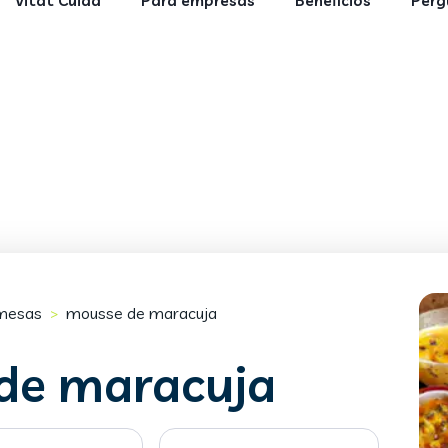
Vitat Cuida
Para empresas
Benefícios
Perg
mesas
mousse de maracuja
>
de maracuja