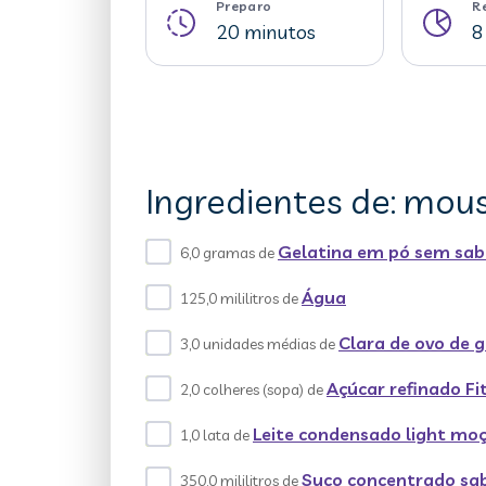
Preparo
R
20 minutos
8
Ingredientes de: mou
Gelatina em pó sem sab
6,0 gramas de
Água
125,0 mililitros de
Clara de ovo de g
3,0 unidades médias de
Açúcar refinado Fi
2,0 colheres (sopa) de
Leite condensado light moç
1,0 lata de
Suco concentrado sa
350,0 mililitros de