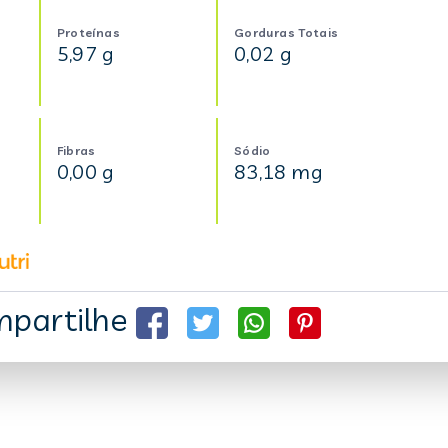
Proteínas
Gorduras Totais
5,97 g
0,02 g
Fibras
Sódio
0,00 g
83,18 mg
partilhe