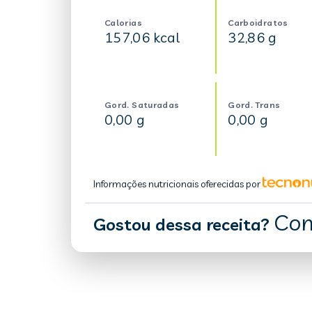
Calorias
Carboidratos
157,06 kcal
32,86 g
Gord. Saturadas
Gord. Trans
0,00 g
0,00 g
Informações nutricionais oferecidas por
Com
Gostou dessa receita?