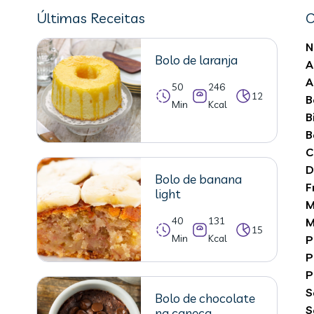
Últimas Receitas
C
N
Bolo de laranja
A
A
50
246
12
B
Min
Kcal
B
B
C
D
Bolo de banana
F
light
M
40
131
M
15
Min
Kcal
P
P
P
S
Bolo de chocolate
S
na caneca