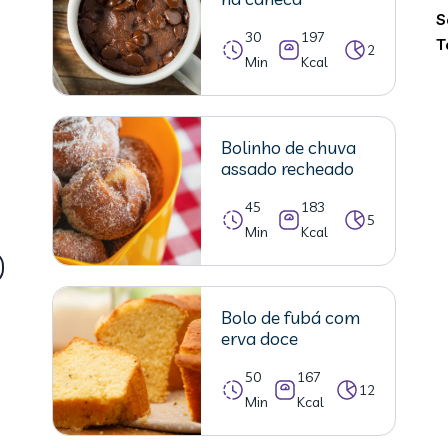
S
30
197
T
2
Min
Kcal
Bolinho de chuva
assado recheado
45
183
5
Min
Kcal
Bolo de fubá com
erva doce
50
167
12
Min
Kcal