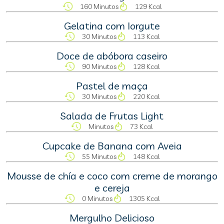
160 Minutos
129 Kcal
Gelatina com Iorgute
30 Minutos
113 Kcal
Doce de abóbora caseiro
90 Minutos
128 Kcal
Pastel de maça
30 Minutos
220 Kcal
Salada de Frutas Light
Minutos
73 Kcal
Cupcake de Banana com Aveia
55 Minutos
148 Kcal
Mousse de chía e coco com creme de morango
e cereja
0 Minutos
1305 Kcal
Mergulho Delicioso