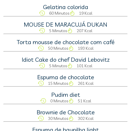
Gelatina colorida
60 Minutos
19 Kcal
MOUSE DE MARACUJÁ DUKAN
5 Minutos
207 Kcal
Torta mousse de chocolate com café
50 Minutos
193 Kcal
Idiot Cake do chef David Lebovitz
5 Minutos
101 Kcal
Espuma de chocolate
15 Minutos
261 Kcal
Pudim diet
0 Minutos
51 Kcal
Brownie de Chocolate
30 Minutos
302 Kcal
Espuma de baunilha light