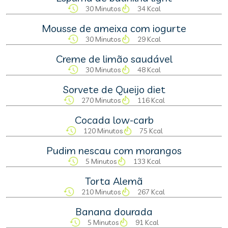
30 Minutos
34 Kcal
Mousse de ameixa com iogurte
30 Minutos
29 Kcal
Creme de limão saudável
30 Minutos
48 Kcal
Sorvete de Queijo diet
270 Minutos
116 Kcal
Cocada low-carb
120 Minutos
75 Kcal
Pudim nescau com morangos
5 Minutos
133 Kcal
Torta Alemã
210 Minutos
267 Kcal
Banana dourada
5 Minutos
91 Kcal