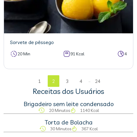
Sorvete de pêssego
20 Min
91 Kcal
4
...
1
2
3
4
24
Receitas dos Usuários
Brigadeiro sem leite condensado
20 Minutos
1140 Kcal
Torta de Bolacha
30 Minutos
367 Kcal