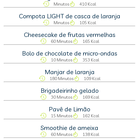
Minutos
410 Kcal
Compota LIGHT de casca de laranja
Minutos
105 Kcal
Cheesecake de frutas vermelhas
60 Minutos
165 Kcal
Bolo de chocolate de micro-ondas
10 Minutos
353 Kcal
Manjar de laranja
180 Minutos
109 Kcal
Brigadeirinho gelado
30 Minutos
169 Kcal
Pavê de Limão
15 Minutos
162 Kcal
Smoothie de ameixa
60 Minutos
138 Kcal