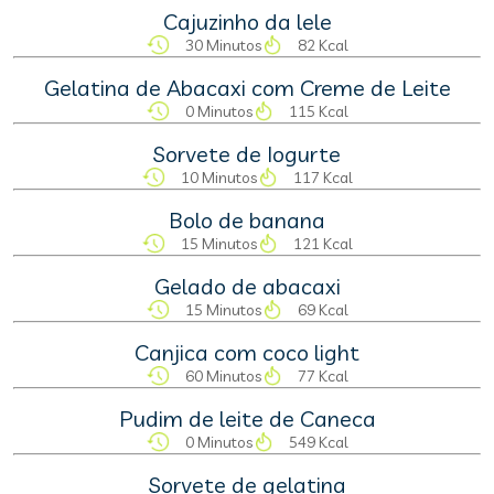
Cajuzinho da lele
30 Minutos
82 Kcal
Gelatina de Abacaxi com Creme de Leite
0 Minutos
115 Kcal
Sorvete de Iogurte
10 Minutos
117 Kcal
Bolo de banana
15 Minutos
121 Kcal
Gelado de abacaxi
15 Minutos
69 Kcal
Canjica com coco light
60 Minutos
77 Kcal
Pudim de leite de Caneca
0 Minutos
549 Kcal
Sorvete de gelatina