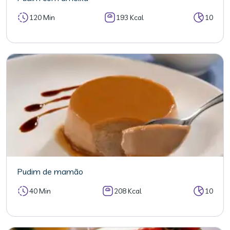
120 Min
193 Kcal
10
Pudim de mamão
40 Min
208 Kcal
10