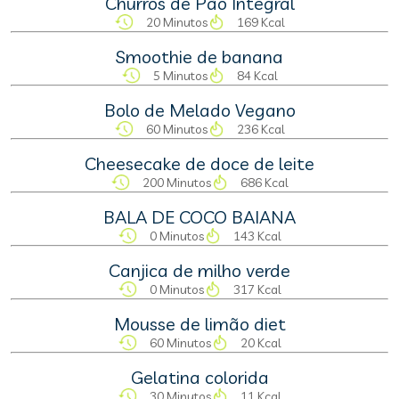
Churros de Pão Integral
20 Minutos
169 Kcal
Smoothie de banana
5 Minutos
84 Kcal
Bolo de Melado Vegano
60 Minutos
236 Kcal
Cheesecake de doce de leite
200 Minutos
686 Kcal
BALA DE COCO BAIANA
0 Minutos
143 Kcal
Canjica de milho verde
0 Minutos
317 Kcal
Mousse de limão diet
60 Minutos
20 Kcal
Gelatina colorida
30 Minutos
11 Kcal