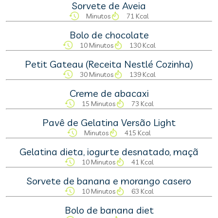
Sorvete de Aveia
Minutos
71 Kcal
Bolo de chocolate
10 Minutos
130 Kcal
Petit Gateau (Receita Nestlé Cozinha)
30 Minutos
139 Kcal
Creme de abacaxi
15 Minutos
73 Kcal
Pavê de Gelatina Versão Light
Minutos
415 Kcal
Gelatina dieta, iogurte desnatado, maçã
10 Minutos
41 Kcal
Sorvete de banana e morango casero
10 Minutos
63 Kcal
Bolo de banana diet