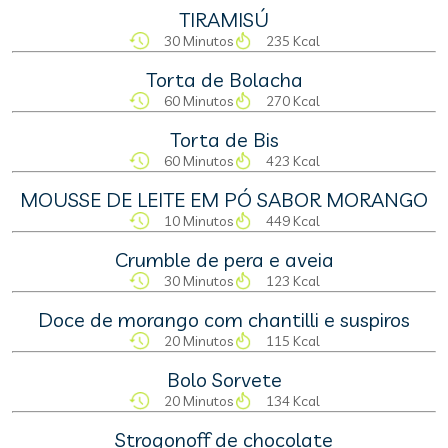
TIRAMISÚ
30 Minutos
235 Kcal
Torta de Bolacha
60 Minutos
270 Kcal
Torta de Bis
60 Minutos
423 Kcal
MOUSSE DE LEITE EM PÓ SABOR MORANGO
10 Minutos
449 Kcal
Crumble de pera e aveia
30 Minutos
123 Kcal
Doce de morango com chantilli e suspiros
20 Minutos
115 Kcal
Bolo Sorvete
20 Minutos
134 Kcal
Strogonoff de chocolate