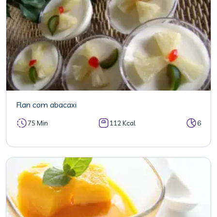
Flan com abacaxi
75 Min
112 Kcal
6