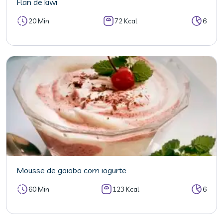
Flan de kiwi
20 Min
72 Kcal
6
Mousse de goiaba com iogurte
60 Min
123 Kcal
6