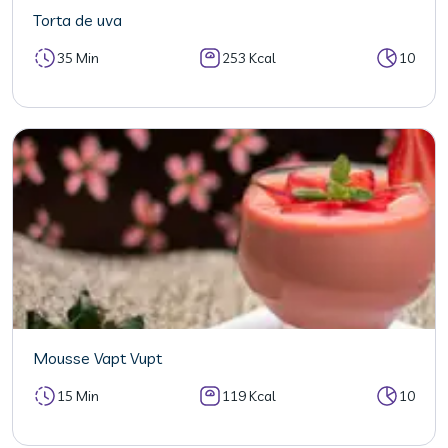
Torta de uva
35 Min
253 Kcal
10
Mousse Vapt Vupt
15 Min
119 Kcal
10