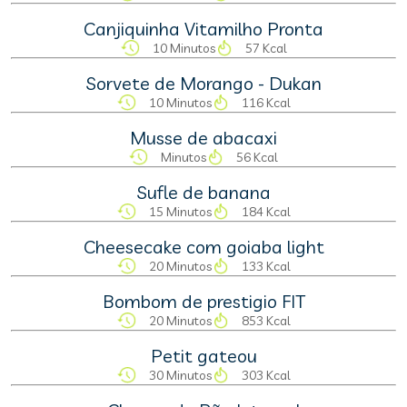
Canjiquinha Vitamilho Pronta
10 Minutos
57 Kcal
Sorvete de Morango - Dukan
10 Minutos
116 Kcal
Musse de abacaxi
Minutos
56 Kcal
Sufle de banana
15 Minutos
184 Kcal
Cheesecake com goiaba light
20 Minutos
133 Kcal
Bombom de prestigio FIT
20 Minutos
853 Kcal
Petit gateou
30 Minutos
303 Kcal