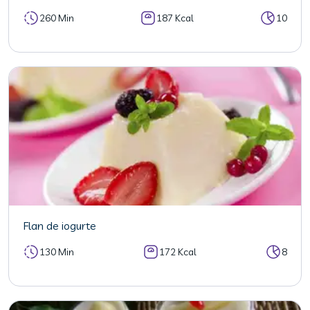
260 Min
187 Kcal
10
Flan de iogurte
130 Min
172 Kcal
8