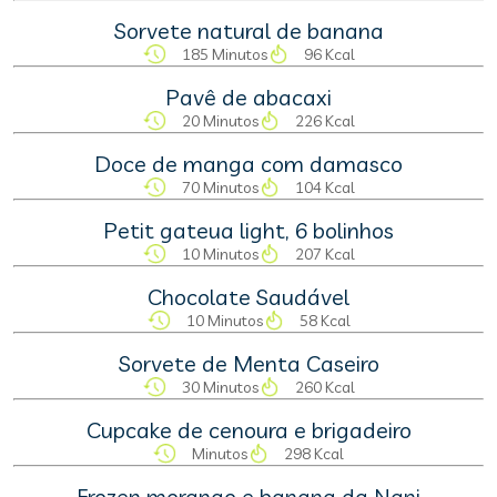
Sorvete natural de banana
185 Minutos
96 Kcal
Pavê de abacaxi
20 Minutos
226 Kcal
Doce de manga com damasco
70 Minutos
104 Kcal
Petit gateua light, 6 bolinhos
10 Minutos
207 Kcal
Chocolate Saudável
10 Minutos
58 Kcal
Sorvete de Menta Caseiro
30 Minutos
260 Kcal
Cupcake de cenoura e brigadeiro
Minutos
298 Kcal
Frozen morango e banana da Nani