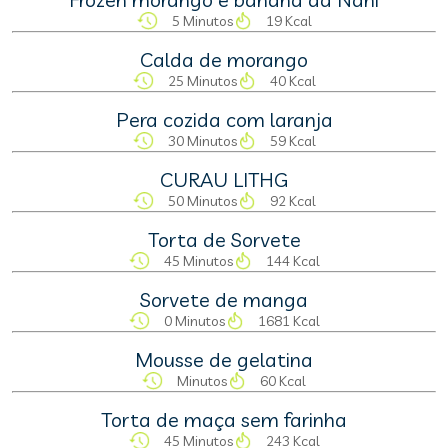
5 Minutos
19 Kcal
Calda de morango
25 Minutos
40 Kcal
Pera cozida com laranja
30 Minutos
59 Kcal
CURAU LITHG
50 Minutos
92 Kcal
Torta de Sorvete
45 Minutos
144 Kcal
Sorvete de manga
0 Minutos
1681 Kcal
Mousse de gelatina
Minutos
60 Kcal
Torta de maça sem farinha
45 Minutos
243 Kcal