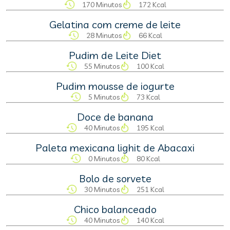
170 Minutos
172 Kcal
Gelatina com creme de leite
28 Minutos
66 Kcal
Pudim de Leite Diet
55 Minutos
100 Kcal
Pudim mousse de iogurte
5 Minutos
73 Kcal
Doce de banana
40 Minutos
195 Kcal
Paleta mexicana lighit de Abacaxi
0 Minutos
80 Kcal
Bolo de sorvete
30 Minutos
251 Kcal
Chico balanceado
40 Minutos
140 Kcal