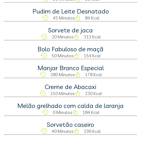
Pudim de Leite Desnatado
45 Minutos
84 Kcal
Sorvete de jaca
20 Minutos
313 Kcal
Bolo Fabuloso de maçã
50 Minutos
154 Kcal
Manjar Branco Especial
280 Minutos
178 Kcal
Creme de Abacaxi
150 Minutos
230 Kcal
Melão grelhado com calda de laranja
0 Minutos
184 Kcal
Sorvetão caseiro
40 Minutos
236 Kcal