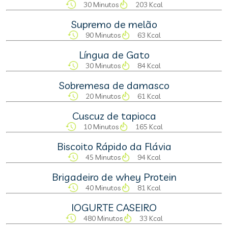
30 Minutos
203 Kcal
Supremo de melão
90 Minutos
63 Kcal
Língua de Gato
30 Minutos
84 Kcal
Sobremesa de damasco
20 Minutos
61 Kcal
Cuscuz de tapioca
10 Minutos
165 Kcal
Biscoito Rápido da Flávia
45 Minutos
94 Kcal
Brigadeiro de whey Protein
40 Minutos
81 Kcal
IOGURTE CASEIRO
480 Minutos
33 Kcal