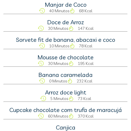
Manjar de Coco
40 Minutos
68 Kcal
Doce de Arroz
30 Minutos
147 Kcal
Sorvete fit de banana, abacaxi e coco
10 Minutos
78 Kcal
Mousse de chocolate
30 Minutos
195 Kcal
Banana caramelada
0 Minutos
232 Kcal
Arroz doce light
5 Minutos
73 Kcal
Cupcake chocolate com trufa de maracujá
60 Minutos
370 Kcal
Canjica