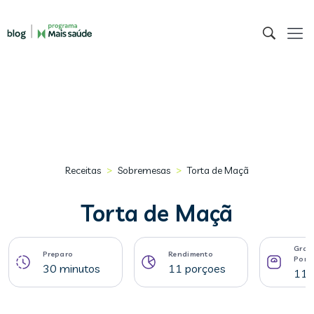
>
>
Receitas
Sobremesas
Torta de Maçã
Torta de Maçã
Gram
Preparo
Rendimento
Porç
30 minutos
11 porçoes
111