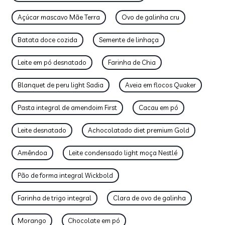
Açúcar mascavo Mãe Terra
Ovo de galinha cru
Batata doce cozida
Semente de linhaça
Leite em pó desnatado
Farinha de Chia
Blanquet de peru light Sadia
Aveia em flocos Quaker
Pasta integral de amendoim First
Cacau em pó
Leite desnatado
Achocolatado diet premium Gold
Amêndoa
Leite condensado light moça Nestlé
Pão de forma integral Wickbold
Farinha de trigo integral
Clara de ovo de galinha
Morango
Chocolate em pó