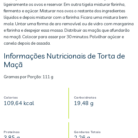
ligeiramente os ovos e reservar. Em outra tigela misturar farinha,
fermento e açúcar. Misturar nos ovos o restante dos ingredientes
líquidos e depois misturar com a farinha. Ficara uma mistura bem
mole. Untar uma forma de aro removível ou de vidro com margarina
e farinha e despejar essa massa. Distribuir as maçãs que afundarão
na maçã. Colocar para assar por 30 minutos. Polvilhar açúcar e
canela depois de assada.
Informações Nutricionais de Torta de
Maçã
Gramas por Porção:
111 g
Calorias
Carboidratos
109,64 kcal
19,48 g
Proteínas
Gorduras Totais
3,85 g
2,26 g