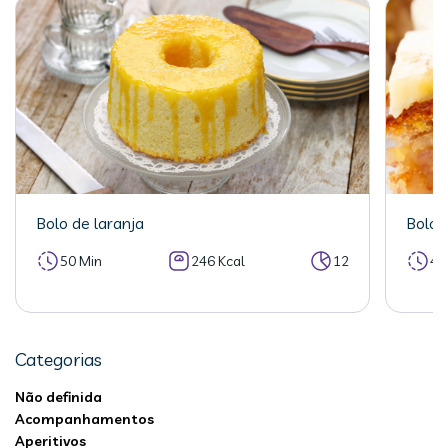
Bolo de laranja
Bolo 
50 Min
246 Kcal
12
40
Categorias
Não definida
Acompanhamentos
Aperitivos