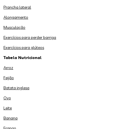
Prancha lateral
Alongamento
Musculação
Exercícios para perder barriga
Exercícios para glúteos
Tabela Nutricional
Arroz
Feijão
Batata inglesa
Ovo
Leite
Banana
Frango