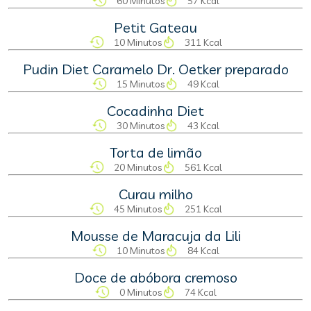
60 Minutos
57 Kcal
Petit Gateau
10 Minutos
311 Kcal
Pudin Diet Caramelo Dr. Oetker preparado
15 Minutos
49 Kcal
Cocadinha Diet
30 Minutos
43 Kcal
Torta de limão
20 Minutos
561 Kcal
Curau milho
45 Minutos
251 Kcal
Mousse de Maracuja da Lili
10 Minutos
84 Kcal
Doce de abóbora cremoso
0 Minutos
74 Kcal