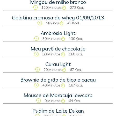
Mingau de milho branco
120 Minutos
272 Kcal
Gelatina cremosa de whey 01/09/2013
Minutos
43 Kcal
Ambrosia Light
30 Minutos
130 Kcal
Meu pavê de chocolate
60 Minutos
168 Kcal
Curau light
20 Minutos
67 Kcal
Brownie de grão de bico e cacau
40 Minutos
187 Kcal
Mousse de Maracuja lowcarb
0 Minutos
64 Kcal
Pudim de Leite Dukan