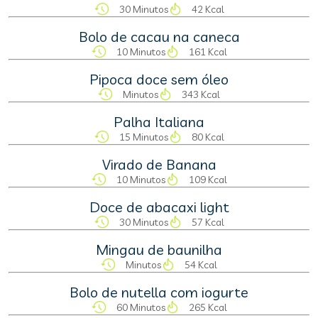
30 Minutos
42 Kcal
Bolo de cacau na caneca
10 Minutos
161 Kcal
Pipoca doce sem óleo
Minutos
343 Kcal
Palha Italiana
15 Minutos
80 Kcal
Virado de Banana
10 Minutos
109 Kcal
Doce de abacaxi light
30 Minutos
57 Kcal
Mingau de baunilha
Minutos
54 Kcal
Bolo de nutella com iogurte
60 Minutos
265 Kcal