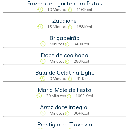
Frozen de iogurte com frutas
10 Minutos
116 Kcal
Zabaione
15 Minutos
188 Kcal
Brigadeirão
Minutos
340 Kcal
Doce de coalhada
Minutos
286 Kcal
Bala de Gelatina Light
0 Minutos
91 Kcal
Maria Mole de Festa
30 Minutos
1095 Kcal
Arroz doce integral
Minutos
384 Kcal
Prestigio na Travessa