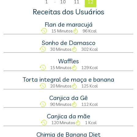
...
1
10
11
12
Receitas dos Usuários
Flan de maracujá
15 Minutos
96 Kcal
Sonho de Damasco
30 Minutos
302 Kcal
Waffles
15 Minutos
129 Kcal
Torta integral de maça e banana
20 Minutos
125 Kcal
Canjica da Gê
90 Minutos
112 Kcal
Canjica da mãe
120 Minutos
1 Kcal
Chimia de Banana Diet