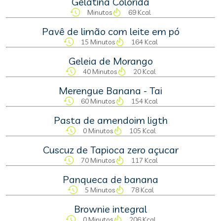
Gelatina Colorida
Minutos
69 Kcal
Pavê de limão com leite em pó
15 Minutos
164 Kcal
Geleia de Morango
40 Minutos
20 Kcal
Merengue Banana - Tai
60 Minutos
154 Kcal
Pasta de amendoim ligth
0 Minutos
105 Kcal
Cuscuz de Tapioca zero açucar
70 Minutos
117 Kcal
Panqueca de banana
5 Minutos
78 Kcal
Brownie integral
0 Minutos
206 Kcal