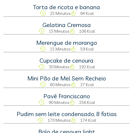
Torta de ricota e banana
25 Minutos
94 Kcal
Gelatina Cremosa
15 Minutos
106 Kcal
Merengue de morango
15 Minutos
59 Kcal
Cupcake de cenoura
30 Minutos
192 Kcal
Mini Pão de Mel Sem Recheio
60 Minutos
27 Kcal
Pavê Franciscano
90 Minutos
256 Kcal
Pudim sem leite condensado, 8 fatias
170 Minutos
174 Kcal
Bolo de cenoura light