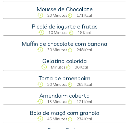
Mousse de Chocolate
20 Minutos
171 Kcal
Picolé de iogurte e frutas
10 Minutos
18 Kcal
Muffin de chocolate com banana
30 Minutos
248 Kcal
Gelatina colorida
Minutos
36 Kcal
Torta de amendoim
30 Minutos
262 Kcal
Amendoim coberto
15 Minutos
171 Kcal
Bolo de maçã com granola
45 Minutos
234 Kcal