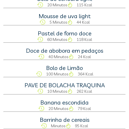
20 Minutos
115 Kcal
Mousse de uva light
5 Minutos
44 Kcal
Pastel de forno doce
60 Minutos
118 Kcal
Doce de abobora em pedaços
40 Minutos
24 Kcal
Bolo de Limão
100 Minutos
364 Kcal
PAVE DE BOLACHA TRAQUINA
10 Minutos
262 Kcal
Banana escondida
20 Minutos
79 Kcal
Barrinha de cereais
Minutos
95 Kcal