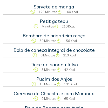
Sorvete de manga
120 Minutos
100 Kcal
Petit gateau
Minutos
210 Kcal
Bombom de brigadeiro moça
30 Minutos
156 Kcal
Bolo de caneca integral de chocolate
0 Minutos
213 Kcal
Doce de banana falso
5 Minutos
42 Kcal
Pudim dos Anjos
15 Minutos
131 Kcal
Cremoso de Chocolate com Morango
0 Minutos
65 Kcal
Bolo de Banana com Aveia