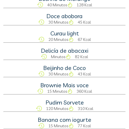
40 Minutos
128 Kcal
Doce abobora
30 Minutos
45 Kcal
Curau light
20 Minutos
67 Kcal
Delicía de abacaxi
Minutos
82 Kcal
Beijinho de Coco
30 Minutos
43 Kcal
Brownie Mais voce
15 Minutos
360 Kcal
Pudim Sorvete
120 Minutos
310 Kcal
Banana com iogurte
15 Minutos
77 Kcal