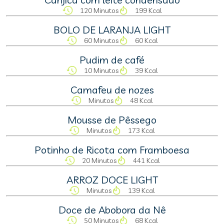
120 Minutos
199 Kcal
BOLO DE LARANJA LIGHT
60 Minutos
60 Kcal
Pudim de café
10 Minutos
39 Kcal
Camafeu de nozes
Minutos
48 Kcal
Mousse de Pêssego
Minutos
173 Kcal
Potinho de Ricota com Framboesa
20 Minutos
441 Kcal
ARROZ DOCE LIGHT
Minutos
139 Kcal
Doce de Abobora da Nê
50 Minutos
68 Kcal