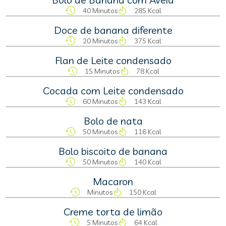
40 Minutos
285 Kcal
Doce de banana diferente
20 Minutos
375 Kcal
Flan de Leite condensado
15 Minutos
78 Kcal
Cocada com Leite condensado
60 Minutos
143 Kcal
Bolo de nata
50 Minutos
116 Kcal
Bolo biscoito de banana
50 Minutos
140 Kcal
Macaron
Minutos
150 Kcal
Creme torta de limão
5 Minutos
64 Kcal