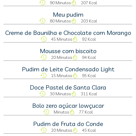
90 Minutos
207 Kcal
Meu pudim
80 Minutos
203 Kcal
Creme de Baunilha e Chocolate com Morango
45 Minutos
92 Kcal
Mousse com biscoito
20 Minutos
94 Kcal
Pudim de Leite Condensado Light
15 Minutos
95 Kcal
Doce Pastel de Santa Clara
30 Minutos
311 Kcal
Bolo zero açúcar lowçucar
Minutos
77 Kcal
Pudim de Fruta do Conde
20 Minutos
45 Kcal