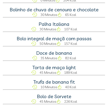
0 Minutos
204 Kcal
Bolinho de chuva de cenoura e chocolate
30 Minutos
65 Kcal
Palha Italiana
30 Minutos
107 Kcal
Bolo integral de maçã com passas
50 Minutos
157 Kcal
Doce de banana
35 Minutos
82 Kcal
Torta de maça light
45 Minutos
189 Kcal
Trufa de banana fit
10 Minutos
40 Kcal
Bolo de Sorvete
45 Minutos
226 Kcal