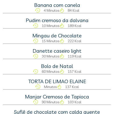
Banana com canela
4 Minutos
84 Kcal
Pudim cremoso da dalvana
10 Minutos
189 Kcal
Mingau de Chocolate
15 Minutos
222 Kcal
Danette caseiro light
30 Minutos
119 Kcal
Bolo de Natal
60 Minutos
157 Kcal
TORTA DE LIMAO ELAINE
Minutos
137 Kcal
Manjar Cremoso de Tapioca
90 Minutos
103 Kcal
Suflê de chocolate com calda quente