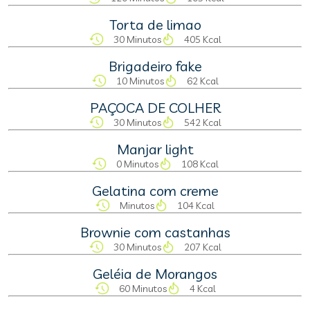
Torta de limao
30 Minutos
405 Kcal
Brigadeiro fake
10 Minutos
62 Kcal
PAÇOCA DE COLHER
30 Minutos
542 Kcal
Manjar light
0 Minutos
108 Kcal
Gelatina com creme
Minutos
104 Kcal
Brownie com castanhas
30 Minutos
207 Kcal
Geléia de Morangos
60 Minutos
4 Kcal