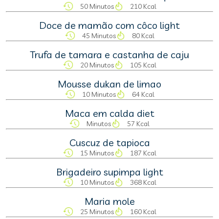
50 Minutos
210 Kcal
Doce de mamão com côco light
45 Minutos
80 Kcal
Trufa de tamara e castanha de caju
20 Minutos
105 Kcal
Mousse dukan de limao
10 Minutos
64 Kcal
Maca em calda diet
Minutos
57 Kcal
Cuscuz de tapioca
15 Minutos
187 Kcal
Brigadeiro supimpa light
10 Minutos
368 Kcal
Maria mole
25 Minutos
160 Kcal