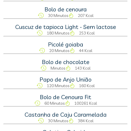
Bolo de cenoura
30 Minutos
207 Kcal
Cuscuz de tapioca Light - Sem lactose
180 Minutos
253 Kcal
Picolé goiaba
20 Minutos
44 Kcal
Bolo de chocolate
Minutos
143 Kcal
Papo de Anjo União
120 Minutos
160 Kcal
Bolo de Cenoura Fit
60 Minutos
100261 Kcal
Castanha de Caju Caramelada
30 Minutos
384 Kcal