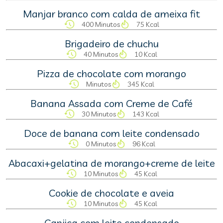
Manjar branco com calda de ameixa fit
400 Minutos
75 Kcal
Brigadeiro de chuchu
40 Minutos
10 Kcal
Pizza de chocolate com morango
Minutos
345 Kcal
Banana Assada com Creme de Café
30 Minutos
143 Kcal
Doce de banana com leite condensado
0 Minutos
96 Kcal
Abacaxi+gelatina de morango+creme de leite
10 Minutos
45 Kcal
Cookie de chocolate e aveia
10 Minutos
45 Kcal
Canjica com leite condensado