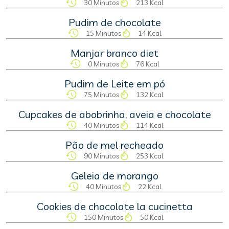
30 Minutos
213 Kcal
Pudim de chocolate
15 Minutos
14 Kcal
Manjar branco diet
0 Minutos
76 Kcal
Pudim de Leite em pó
75 Minutos
132 Kcal
Cupcakes de abobrinha, aveia e chocolate
40 Minutos
114 Kcal
Pão de mel recheado
90 Minutos
253 Kcal
Geleia de morango
40 Minutos
22 Kcal
Cookies de chocolate la cucinetta
150 Minutos
50 Kcal