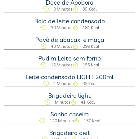
Doce de Abobora
0 Minutos
35 Kcal
Bolo de leite condensado
30 Minutos
181 Kcal
Pavê de abacaxi e maça
40 Minutos
299 Kcal
Pudim Leite sem forno
15 Minutos
155 Kcal
Leite condensado LIGHT 200ml
4 Minutos
35 Kcal
Brigadeiro light
Minutos
41 Kcal
Sonho caseiro
120 Minutos
130 Kcal
Brigadeiro diet