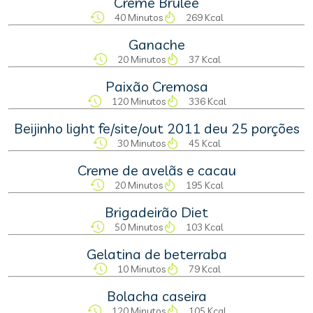
Creme Brulee
40 Minutos
269 Kcal
Ganache
20 Minutos
37 Kcal
Paixão Cremosa
120 Minutos
336 Kcal
Beijinho light fe/site/out 2011 deu 25 porções
30 Minutos
45 Kcal
Creme de avelãs e cacau
20 Minutos
195 Kcal
Brigadeirão Diet
50 Minutos
103 Kcal
Gelatina de beterraba
10 Minutos
79 Kcal
Bolacha caseira
120 Minutos
105 Kcal