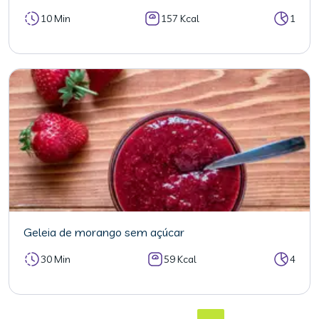
10 Min
157 Kcal
1
Geleia de morango sem açúcar
30 Min
59 Kcal
4