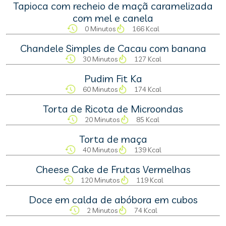
Tapioca com recheio de maçã caramelizada
com mel e canela
0 Minutos
166 Kcal
Chandele Simples de Cacau com banana
30 Minutos
127 Kcal
Pudim Fit Ka
60 Minutos
174 Kcal
Torta de Ricota de Microondas
20 Minutos
85 Kcal
Torta de maça
40 Minutos
139 Kcal
Cheese Cake de Frutas Vermelhas
120 Minutos
119 Kcal
Doce em calda de abóbora em cubos
2 Minutos
74 Kcal