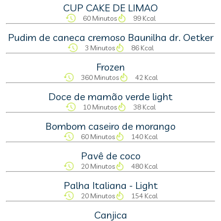
CUP CAKE DE LIMAO
60 Minutos
99 Kcal
Pudim de caneca cremoso Baunilha dr. Oetker
3 Minutos
86 Kcal
Frozen
360 Minutos
42 Kcal
Doce de mamão verde light
10 Minutos
38 Kcal
Bombom caseiro de morango
60 Minutos
140 Kcal
Pavê de coco
20 Minutos
480 Kcal
Palha Italiana - Light
20 Minutos
154 Kcal
Canjica