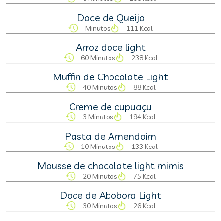
Doce de Queijo
Minutos
111 Kcal
Arroz doce light
60 Minutos
238 Kcal
Muffin de Chocolate Light
40 Minutos
88 Kcal
Creme de cupuaçu
3 Minutos
194 Kcal
Pasta de Amendoim
10 Minutos
133 Kcal
Mousse de chocolate light mimis
20 Minutos
75 Kcal
Doce de Abobora Light
30 Minutos
26 Kcal