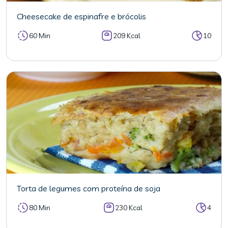
Cheesecake de espinafre e brócolis
60 Min
209 Kcal
10
Torta de legumes com proteína de soja
80 Min
230 Kcal
4