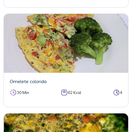
Omelete colorida
30 Min
62 Kcal
4