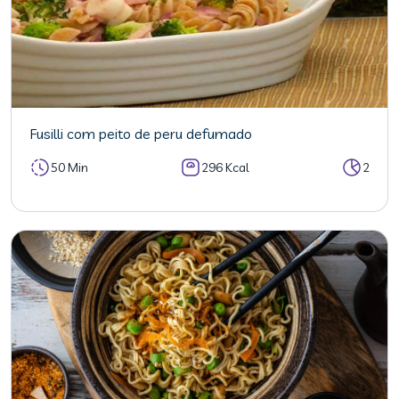
Fusilli com peito de peru defumado
50 Min
296 Kcal
2