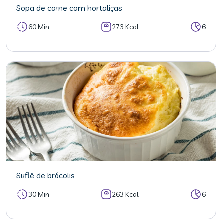
Sopa de carne com hortaliças
60 Min
273 Kcal
6
Suflê de brócolis
30 Min
263 Kcal
6