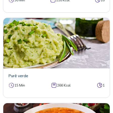
Purê verde
15 Min
266 Kcal
1