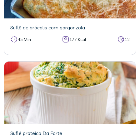
Suflê de brócolis com gorgonzola
45 Min
177 Kcal
12
Suflê proteico Da Forte