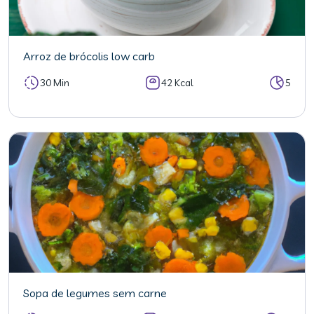
Arroz de brócolis low carb
30 Min
42 Kcal
5
Sopa de legumes sem carne