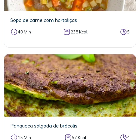
Sopa de carne com hortaliças
40 Min
238 Kcal
5
Panqueca salgada de brócolis
15 Min
57 Kcal
4