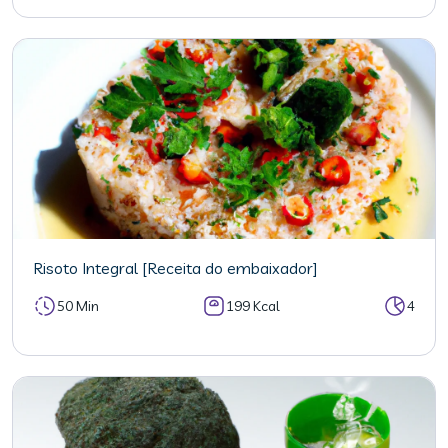
Risoto Integral [Receita do embaixador]
50 Min
199 Kcal
4