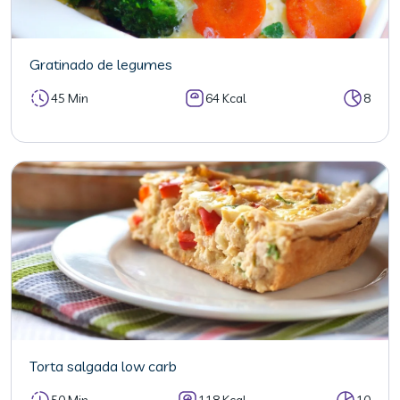
Gratinado de legumes
45 Min
64 Kcal
8
Torta salgada low carb
50 Min
118 Kcal
10