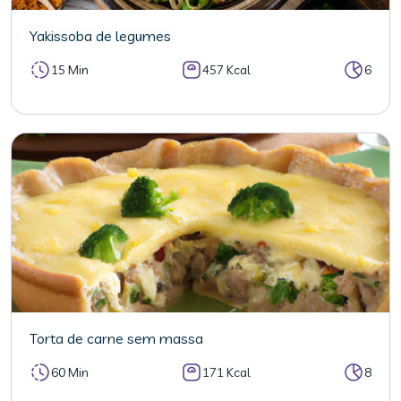
Yakissoba de legumes
15 Min
457 Kcal
6
Torta de carne sem massa
60 Min
171 Kcal
8