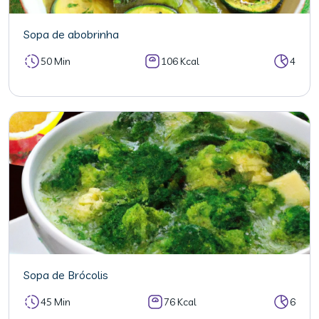
Sopa de abobrinha
50 Min
106 Kcal
4
Sopa de Brócolis
45 Min
76 Kcal
6