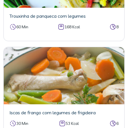
Trouxinha de panqueca com legumes
60 Min
168 Kcal
8
Iscas de frango com legumes de frigideira
30 Min
53 Kcal
6