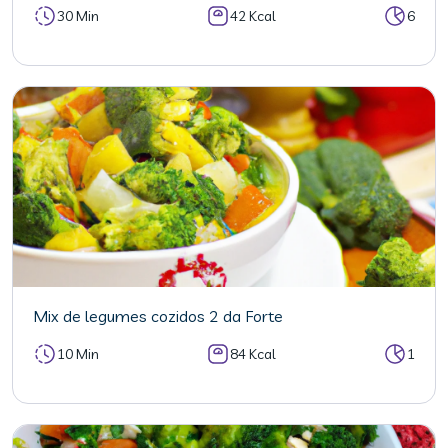
30 Min
42 Kcal
6
Mix de legumes cozidos 2 da Forte
10 Min
84 Kcal
1