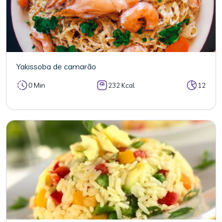
Yakissoba de camarão
0 Min
232 Kcal
12