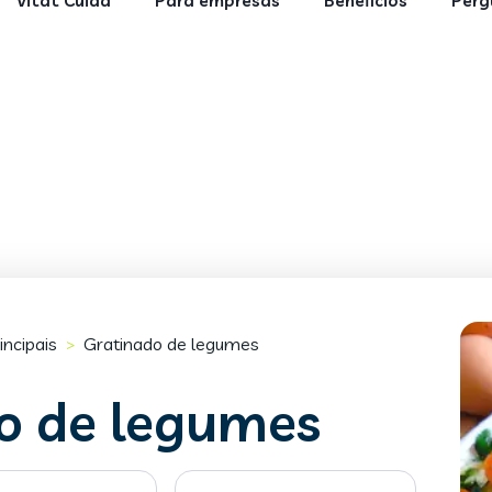
Vitat Cuida
Para empresas
Benefícios
Perg
incipais
Gratinado de legumes
>
o de legumes