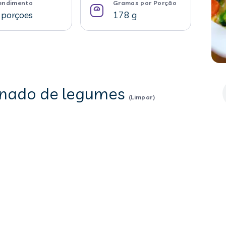
endimento
Gramas por Porção
 porçoes
178 g
tinado de legumes
(Limpar)