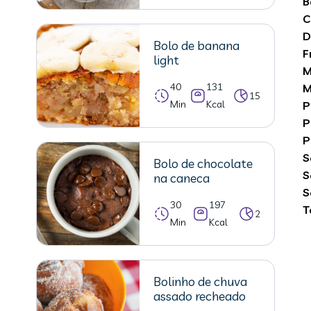
B
C
D
Bolo de banana
F
light
M
40
131
M
15
Min
Kcal
P
P
P
S
Bolo de chocolate
S
na caneca
S
30
197
T
2
Min
Kcal
Bolinho de chuva
assado recheado