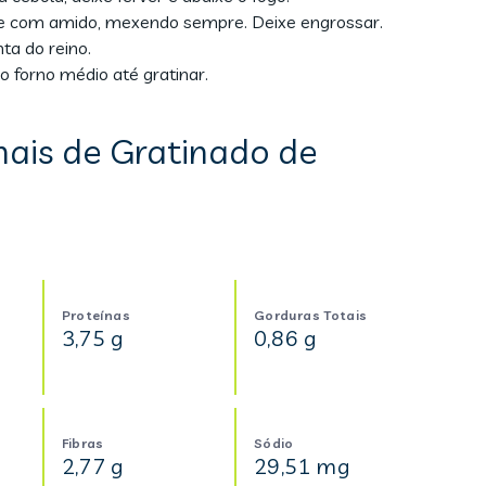
ite com amido, mexendo sempre. Deixe engrossar.
a do reino.
 forno médio até gratinar.
nais de Gratinado de
Proteínas
Gorduras Totais
3,75 g
0,86 g
Fibras
Sódio
2,77 g
29,51 mg