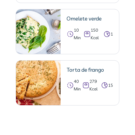
Omelete verde
10
150
1
Min
Kcal
Torta de frango
40
279
15
Min
Kcal