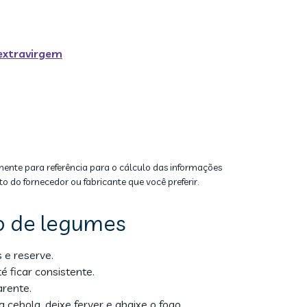
 extravirgem
mente para referência para o cálculo das informações
to do fornecedor ou fabricante que você preferir.
o de legumes
 e reserve.
é ficar consistente.
arente.
 cebola, deixe ferver e abaixe o fogo.