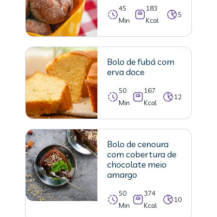
45
183
5
Min
Kcal
Bolo de fubá com
erva doce
50
167
12
Min
Kcal
Bolo de cenoura
com cobertura de
chocolate meio
amargo
50
374
10
Min
Kcal