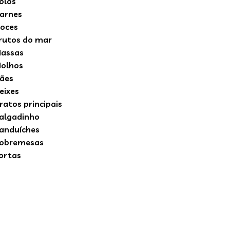
olos
arnes
oces
rutos do mar
assas
olhos
ães
eixes
ratos principais
algadinho
anduíches
obremesas
ortas