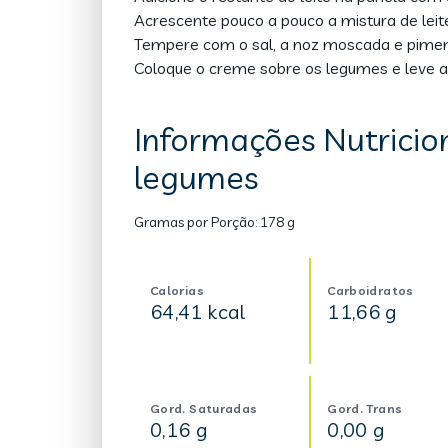
Acrescente pouco a pouco a mistura de le
Tempere com o sal, a noz moscada e piment
Coloque o creme sobre os legumes e leve ao
Informações Nutricio
legumes
Gramas por Porção:
178 g
Calorias
Carboidratos
64,41 kcal
11,66 g
Gord. Saturadas
Gord. Trans
0,16 g
0,00 g