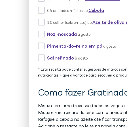
Cebola
0,5 unidades médias de
Azeite de oliva
1,0 colher (sobremesa) de
Noz moscada
à gosto
Pimenta-do-reino em pó
à gosto
Sal refinado
à gosto
* Esta receita pode conter sugestões de marcas so
nutricionais. Fique à vontade para escolher o produ
Como fazer Gratinad
Misture em uma travessa todos os vegetais
Misture meia xícara do leite com o amido at
Refogue a cebola no azeite até ficar transp
Adicione o restante do leite na panela com a