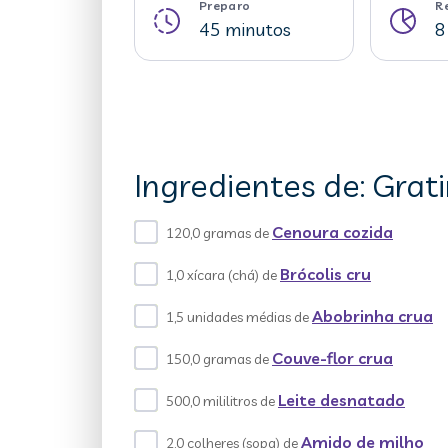
Preparo
R
45 minutos
8
Ingredientes de: Gra
Cenoura cozida
120,0 gramas de
Brócolis cru
1,0 xícara (chá) de
Abobrinha crua
1,5 unidades médias de
Couve-flor crua
150,0 gramas de
Leite desnatado
500,0 mililitros de
Amido de milho
2,0 colheres (sopa) de