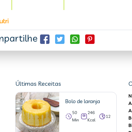
partilhe
Últimas Receitas
C
N
Bolo de laranja
A
A
50
246
12
B
Min
Kcal
B