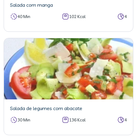
Salada com manga
40 Min
102 Kcal
4
Salada de legumes com abacate
30 Min
136 Kcal
4