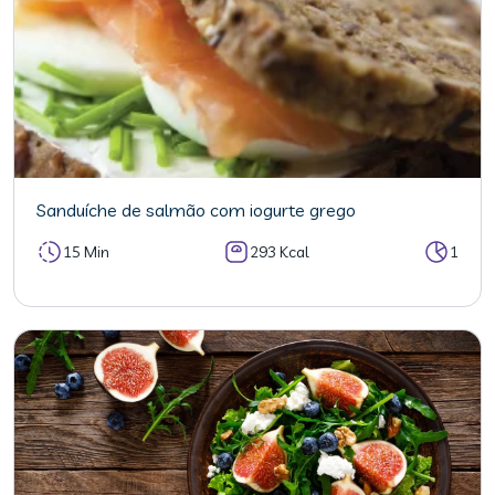
Sanduíche de salmão com iogurte grego
15 Min
293 Kcal
1