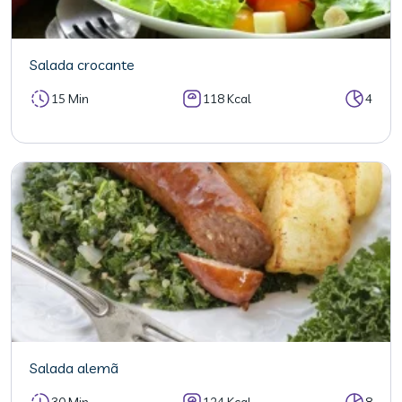
Salada crocante
15 Min
118 Kcal
4
Salada alemã
30 Min
124 Kcal
8