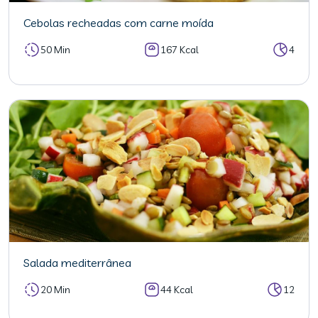
Cebolas recheadas com carne moída
50 Min
167 Kcal
4
Salada mediterrânea
20 Min
44 Kcal
12