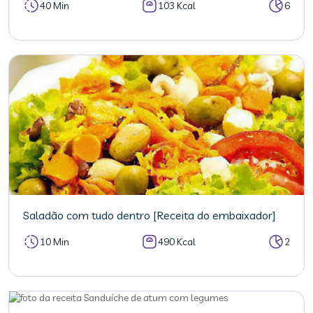
40 Min
103 Kcal
6
Saladão com tudo dentro [Receita do embaixador]
10 Min
490 Kcal
2