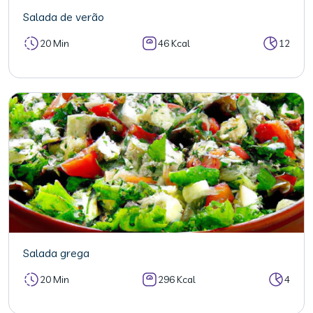
Salada de verão
20 Min
46 Kcal
12
Salada grega
20 Min
296 Kcal
4