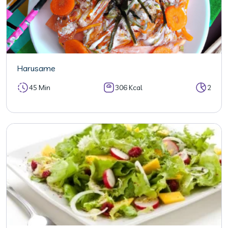
Harusame
45 Min
306 Kcal
2