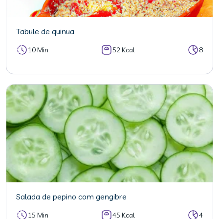
Tabule de quinua
10 Min
52 Kcal
8
Salada de pepino com gengibre
15 Min
45 Kcal
4