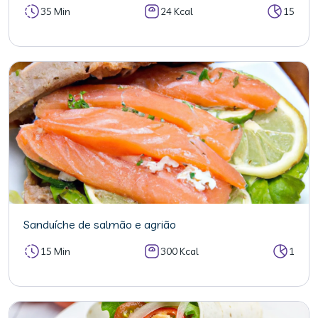
35 Min
24 Kcal
15
Sanduíche de salmão e agrião
15 Min
300 Kcal
1