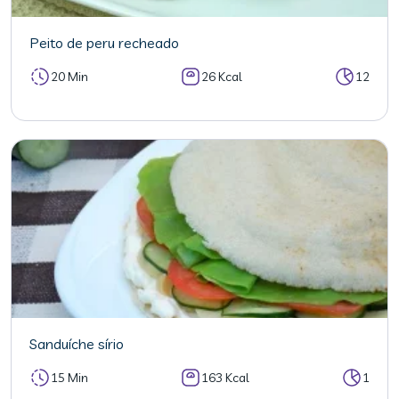
Peito de peru recheado
20 Min
26 Kcal
12
Sanduíche sírio
15 Min
163 Kcal
1