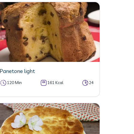
Panetone light
120 Min
161 Kcal
24