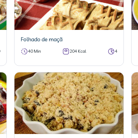
Folhado de maçã
0
40 Min
204 Kcal
4