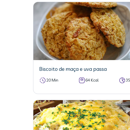
Biscoito de maça e uva passa
20 Min
64 Kcal
3