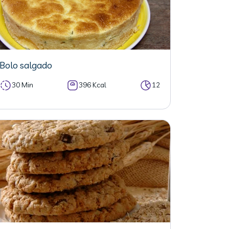
Bolo salgado
30 Min
396 Kcal
12