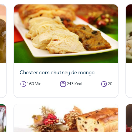
Chester com chutney de manga
4
160 Min
243 Kcal
20