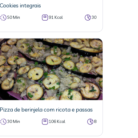
Cookies integrais
50 Min
91 Kcal
30
Pizza de berinjela com ricota e passas
30 Min
106 Kcal
8