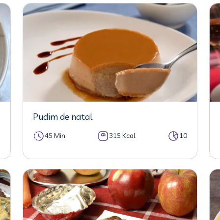
Pudim de natal
5
45 Min
315 Kcal
10