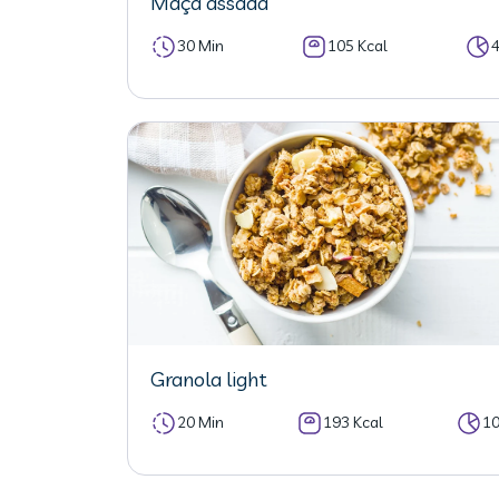
Maçã assada
30 Min
105 Kcal
Granola light
20 Min
193 Kcal
1