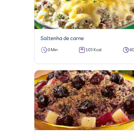
Saltenha de carne
0 Min
103 Kcal
6