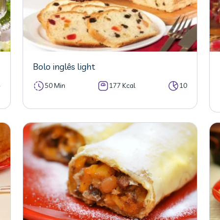
Bolo inglês light
4
50 Min
177 Kcal
10