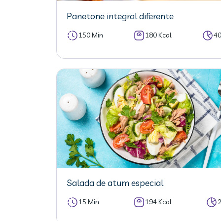
Panetone integral diferente
150 Min
180 Kcal
4
Salada de atum especial
15 Min
194 Kcal