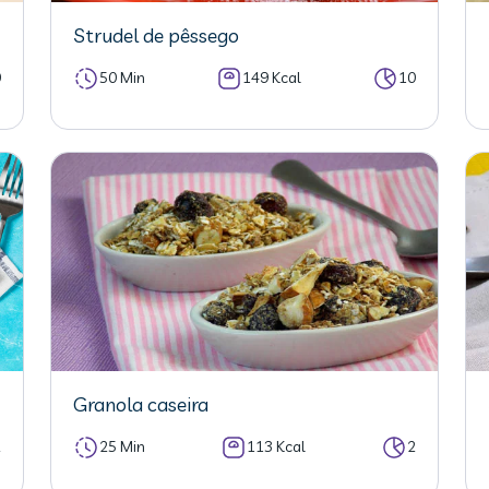
Strudel de pêssego
0
50 Min
149 Kcal
10
Granola caseira
2
25 Min
113 Kcal
2