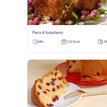
Peru à brasileira
Min
224 Kcal
2