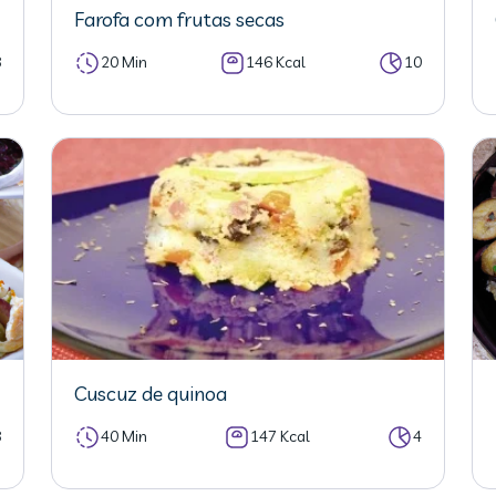
Farofa com frutas secas
8
20 Min
146 Kcal
10
Cuscuz de quinoa
8
40 Min
147 Kcal
4