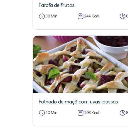
Farofa de frutas
30 Min
244 Kcal
Folhado de maçã com uvas-passas
40 Min
103 Kcal