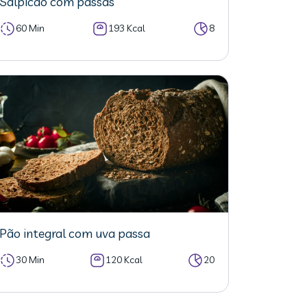
Salpicão com passas
60 Min
193 Kcal
8
Pão integral com uva passa
30 Min
120 Kcal
20