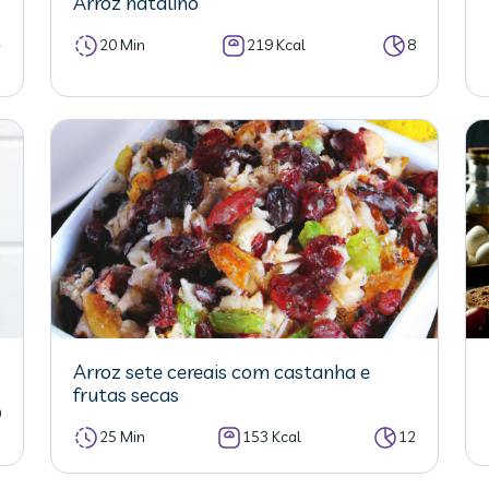
Arroz natalino
4
20 Min
219 Kcal
8
Arroz sete cereais com castanha e
frutas secas
0
25 Min
153 Kcal
12