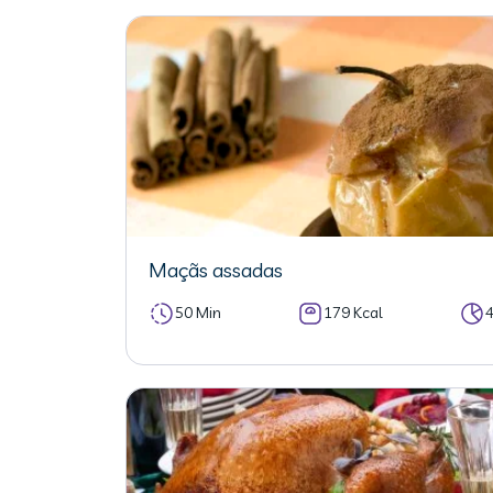
Maçãs assadas
50 Min
179 Kcal