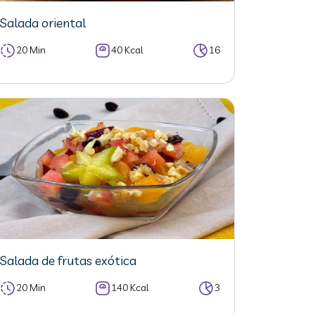
Salada oriental
20 Min
40 Kcal
16
Salada de frutas exótica
20 Min
140 Kcal
3