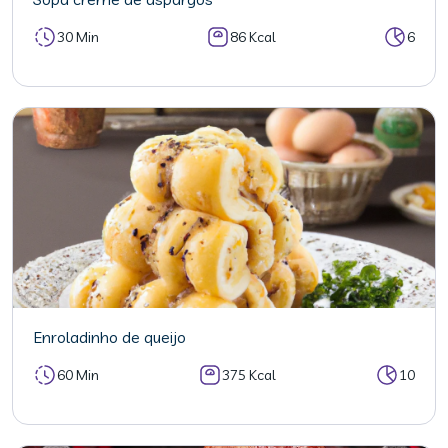
30 Min
86 Kcal
6
Enroladinho de queijo
60 Min
375 Kcal
10