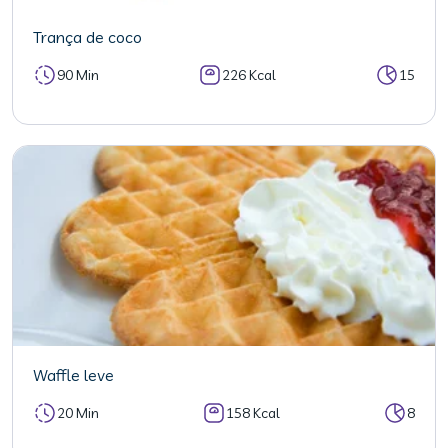
Trança de coco
90 Min
226 Kcal
15
Waffle leve
20 Min
158 Kcal
8