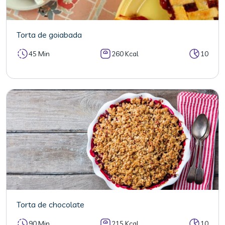
Torta de goiabada
45 Min
260 Kcal
10
Torta de chocolate
90 Min
215 Kcal
10