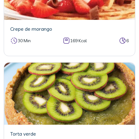
Crepe de morango
30 Min
169 Kcal
6
Torta verde