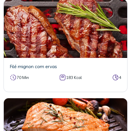
Filé mignon com ervas
70 Min
183 Kcal
4