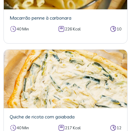
Macarrão penne à carbonara
40 Min
226 Kcal
10
Quiche de ricota com goiabada
40 Min
217 Kcal
12