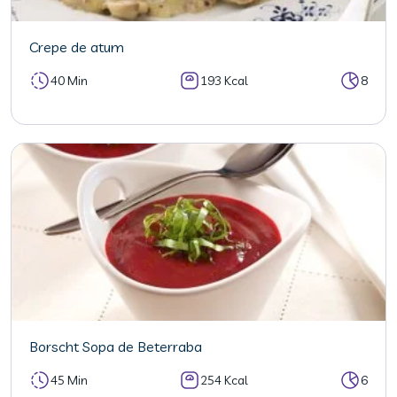
Crepe de atum
40 Min
193 Kcal
8
Borscht Sopa de Beterraba
45 Min
254 Kcal
6