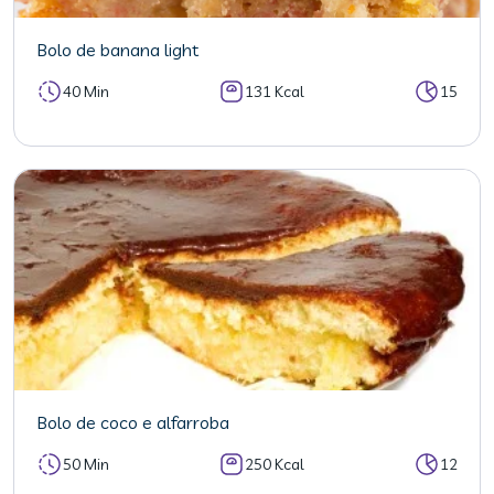
Bolo de banana light
40 Min
131 Kcal
15
Bolo de coco e alfarroba
50 Min
250 Kcal
12