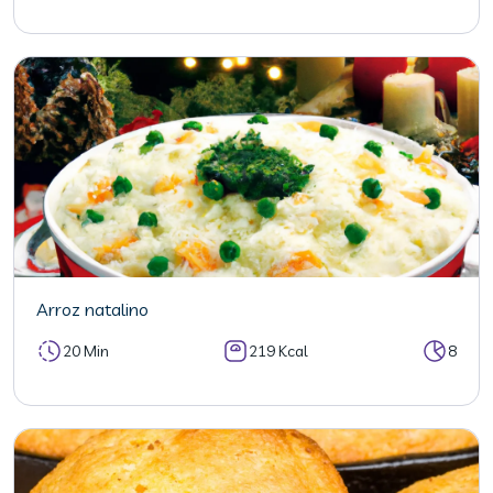
Arroz natalino
20 Min
219 Kcal
8