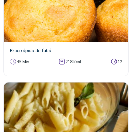
Broa rápida de fubá
45 Min
218 Kcal
12