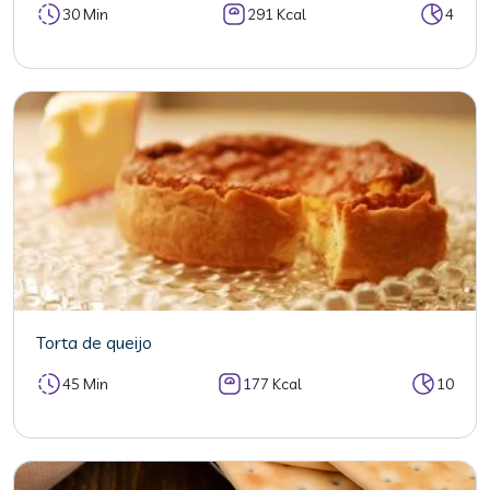
30 Min
291 Kcal
4
Torta de queijo
45 Min
177 Kcal
10