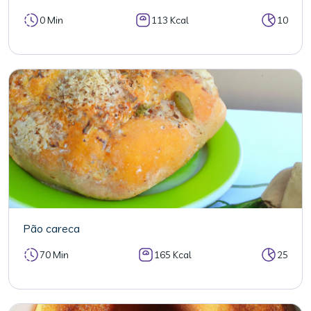
0 Min
113 Kcal
10
Pão careca
70 Min
165 Kcal
25