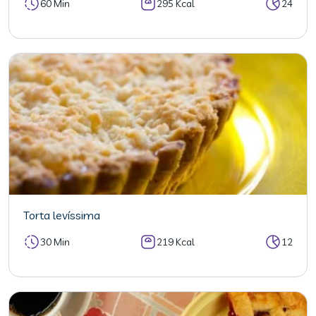
60 Min
295 Kcal
24
Torta levíssima
30 Min
219 Kcal
12