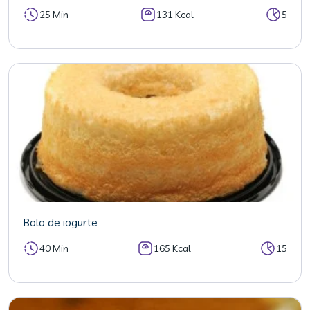
25 Min
131 Kcal
5
Bolo de iogurte
40 Min
165 Kcal
15