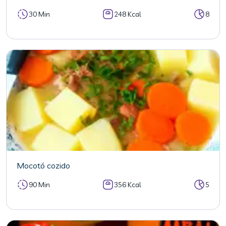
30 Min
248 Kcal
8
Mocotó cozido
90 Min
356 Kcal
5