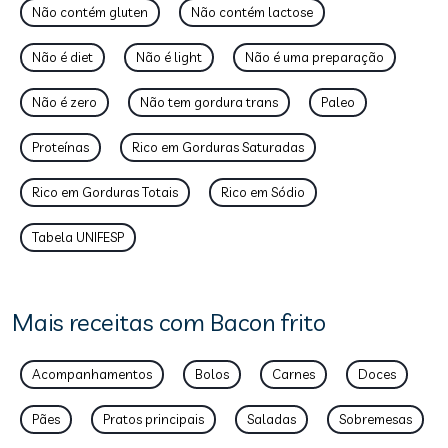
Não contém gluten
Não contém lactose
Não é diet
Não é light
Não é uma preparação
Não é zero
Não tem gordura trans
Paleo
Proteínas
Rico em Gorduras Saturadas
Rico em Gorduras Totais
Rico em Sódio
Tabela UNIFESP
Mais receitas com Bacon frito
Acompanhamentos
Bolos
Carnes
Doces
Pães
Pratos principais
Saladas
Sobremesas