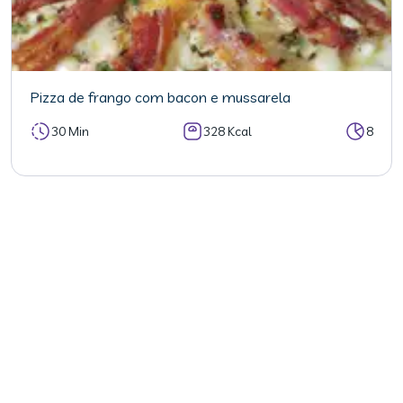
Pizza de frango com bacon e mussarela
30 Min
328 Kcal
8