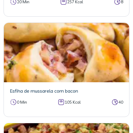
20 Min
257 Kcal
8
Esfiha de mussarela com bacon
0 Min
105 Kcal
40