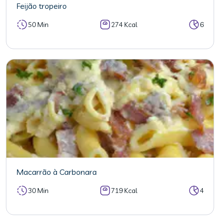
Feijão tropeiro
50 Min
274 Kcal
6
Macarrão à Carbonara
30 Min
719 Kcal
4