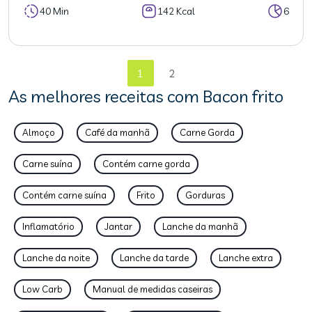
40 Min
142 Kcal
6
1
2
As melhores receitas com Bacon frito
Almoço
Café da manhã
Carne Gorda
Carne suína
Contém carne gorda
Contém carne suína
Frito
Gorduras
Inflamatório
Jantar
Lanche da manhã
Lanche da noite
Lanche da tarde
Lanche extra
Low Carb
Manual de medidas caseiras