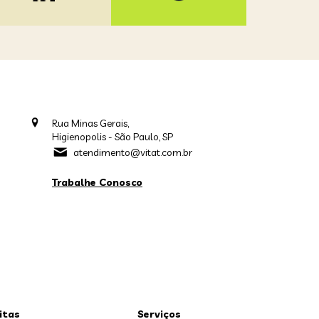
Rua Minas Gerais,
Higienopolis - São Paulo, SP
atendimento@vitat.com.br
Trabalhe Conosco
itas
Serviços