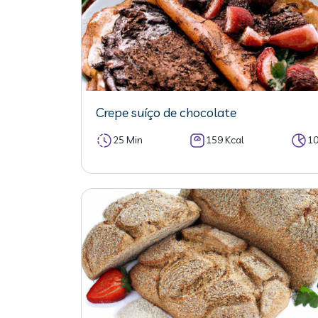
Crepe suíço de chocolate
25 Min
159 Kcal
1