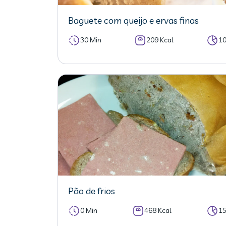
Baguete com queijo e ervas finas
30 Min
209 Kcal
1
Pão de frios
0 Min
468 Kcal
1