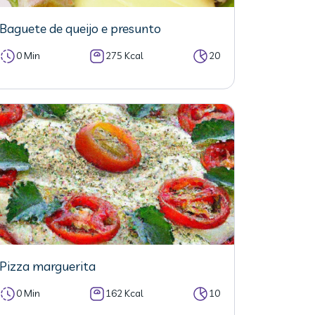
Baguete de queijo e presunto
0 Min
275 Kcal
20
Pizza marguerita
0 Min
162 Kcal
10