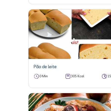
Pão de leite
0 Min
305 Kcal
1