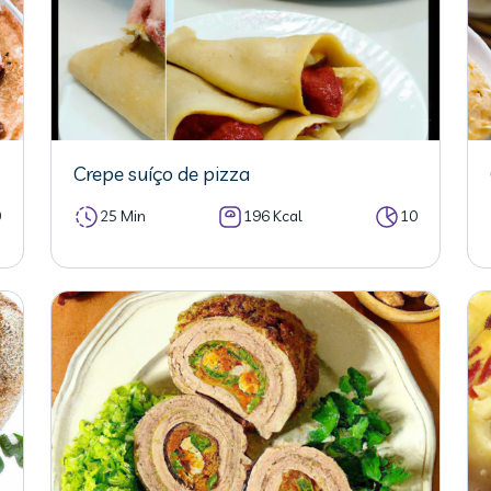
Crepe suíço de pizza
0
25 Min
196 Kcal
10