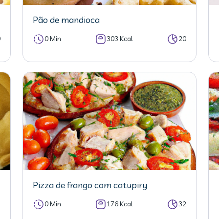
Pão de mandioca
0
0 Min
303 Kcal
20
Pizza de frango com catupiry
5
0 Min
176 Kcal
32