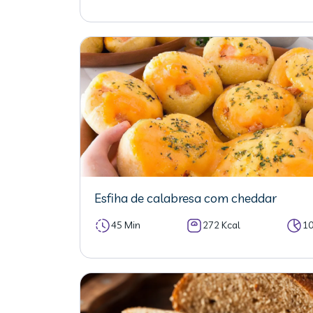
Esfiha de calabresa com cheddar
45 Min
272 Kcal
1