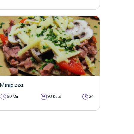
Minipizza
90 Min
93 Kcal
24