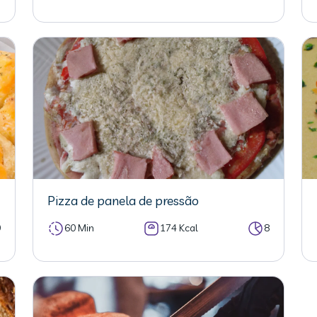
Pizza de panela de pressão
0
60 Min
174 Kcal
8