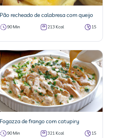
Pão recheado de calabresa com queijo
90 Min
213 Kcal
15
Fogazza de frango com catupiry
90 Min
321 Kcal
15