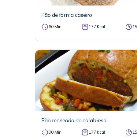
Pão de forma caseiro
60 Min
177 Kcal
1
Pão recheado de calabresa
90 Min
177 Kcal
1