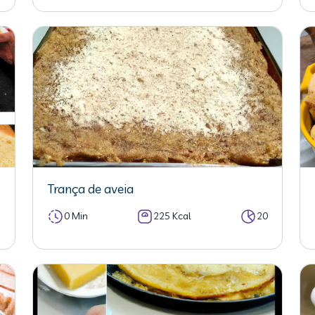
Trança de aveia
5
0 Min
225 Kcal
20