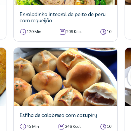
Enroladinho integral de peito de peru
com requeijão
5
120 Min
209 Kcal
10
Esfiha de calabresa com catupiry
5
45 Min
246 Kcal
10