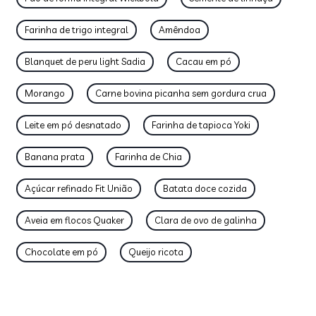
Farinha de trigo integral
Amêndoa
Blanquet de peru light Sadia
Cacau em pó
Morango
Carne bovina picanha sem gordura crua
Leite em pó desnatado
Farinha de tapioca Yoki
Banana prata
Farinha de Chia
Açúcar refinado Fit União
Batata doce cozida
Aveia em flocos Quaker
Clara de ovo de galinha
Chocolate em pó
Queijo ricota