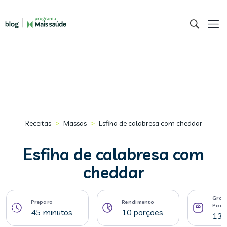
>
>
Receitas
Massas
Esfiha de calabresa com cheddar
Esfiha de calabresa com
cheddar
Gram
Preparo
Rendimento
Porç
45 minutos
10 porçoes
131