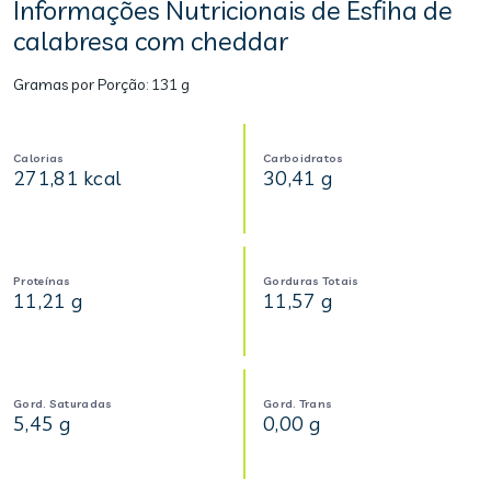
Informações Nutricionais de Esfiha de
calabresa com cheddar
Gramas por Porção:
131 g
Calorias
Carboidratos
271,81 kcal
30,41 g
Proteínas
Gorduras Totais
11,21 g
11,57 g
Gord. Saturadas
Gord. Trans
5,45 g
0,00 g