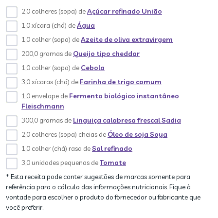
2,0 colheres (sopa) de
Açúcar refinado União
1,0 xícara (chá) de
Água
1,0 colher (sopa) de
Azeite de oliva extravirgem
200,0 gramas de
Queijo tipo cheddar
1,0 colher (sopa) de
Cebola
3,0 xícaras (chá) de
Farinha de trigo comum
1,0 envelope de
Fermento biológico instantâneo
Fleischmann
300,0 gramas de
Linguiça calabresa frescal Sadia
2,0 colheres (sopa) cheias de
Óleo de soja Soya
1,0 colher (chá) rasa de
Sal refinado
3,0 unidades pequenas de
Tomate
* Esta receita pode conter sugestões de marcas somente para
referência para o cálculo das informações nutricionais. Fique à
vontade para escolher o produto do fornecedor ou fabricante que
você preferir.