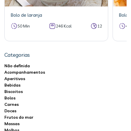
Bolo de laranja
Bolo 
50 Min
246 Kcal
12
40
Categorias
Não definida
Acompanhamentos
Aperitivos
Bebidas
Biscoitos
Bolos
Carnes
Doces
Frutos do mar
Massas
Molhos