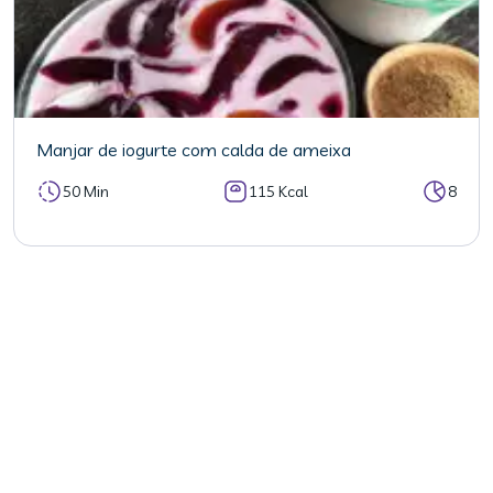
Manjar de iogurte com calda de ameixa
50 Min
115 Kcal
8