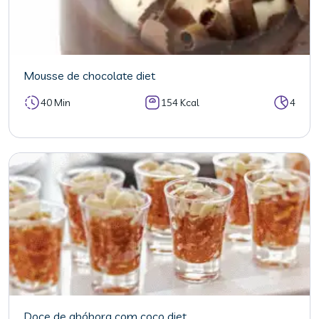
Mousse de chocolate diet
40 Min
154 Kcal
4
Doce de abóbora com coco diet