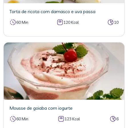
Torta de ricota com damasco e uva passa
60 Min
120 Kcal
10
Mousse de goiaba com iogurte
60 Min
123 Kcal
6