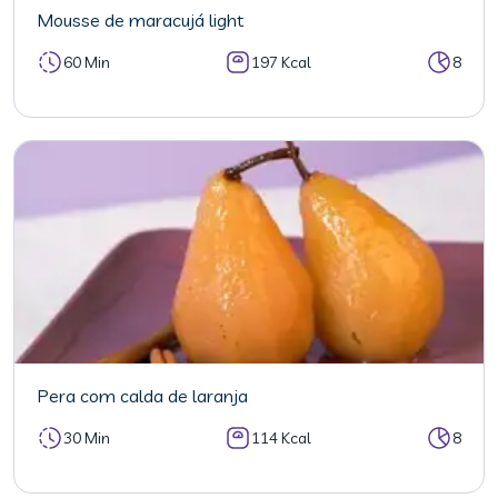
Mousse de maracujá light
60 Min
197 Kcal
8
Pera com calda de laranja
30 Min
114 Kcal
8