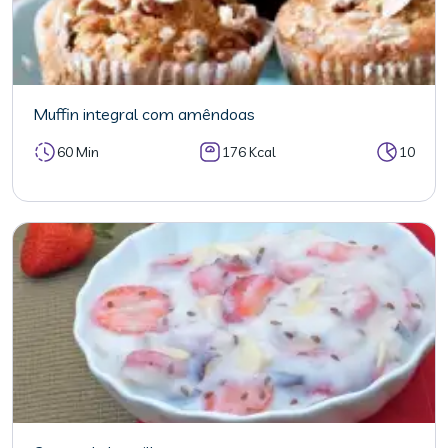
Muffin integral com amêndoas
60 Min
176 Kcal
10