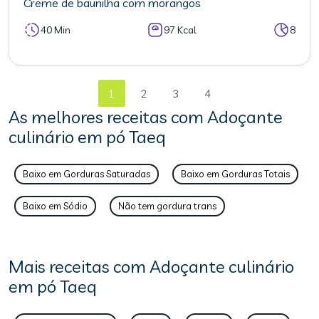
Creme de baunilha com morangos
40 Min
97 Kcal
8
1
2
3
4
As melhores receitas com Adoçante
culinário em pó Taeq
Baixo em Gorduras Saturadas
Baixo em Gorduras Totais
Baixo em Sódio
Não tem gordura trans
Mais receitas com Adoçante culinário
em pó Taeq