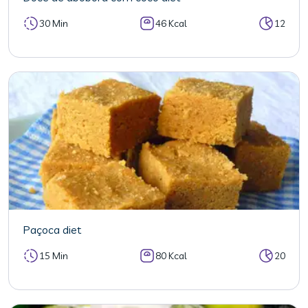
30 Min
46 Kcal
12
Paçoca diet
15 Min
80 Kcal
20