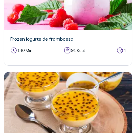
Frozen iogurte de framboesa
140 Min
91 Kcal
4