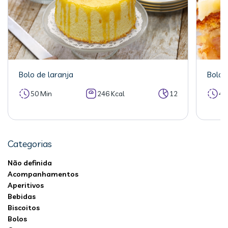
Bolo de laranja
Bolo 
50 Min
246 Kcal
12
40
Categorias
Não definida
Acompanhamentos
Aperitivos
Bebidas
Biscoitos
Bolos