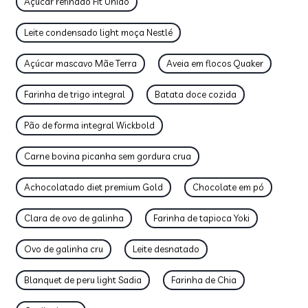
Açúcar refinado Fit União
Leite condensado light moça Nestlé
Açúcar mascavo Mãe Terra
Aveia em flocos Quaker
Farinha de trigo integral
Batata doce cozida
Pão de forma integral Wickbold
Carne bovina picanha sem gordura crua
Achocolatado diet premium Gold
Chocolate em pó
Clara de ovo de galinha
Farinha de tapioca Yoki
Ovo de galinha cru
Leite desnatado
Blanquet de peru light Sadia
Farinha de Chia