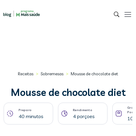
>
>
Receitas
Sobremesas
Mousse de chocolate diet
Mousse de chocolate diet
Gram
Preparo
Rendimento
Porç
40 minutos
4 porçoes
106