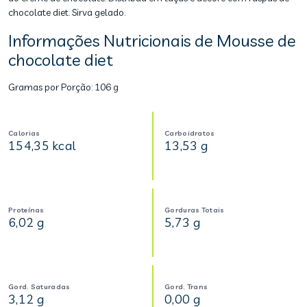
chocolate diet. Sirva gelado.
Informações Nutricionais de Mousse de
chocolate diet
Gramas por Porção:
106 g
Calorias
Carboidratos
154,35 kcal
13,53 g
Proteínas
Gorduras Totais
6,02 g
5,73 g
Gord. Saturadas
Gord. Trans
3,12 g
0,00 g