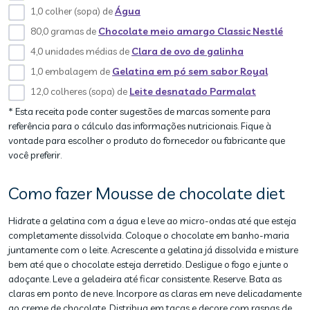
1,0 colher (sopa) de
Água
80,0 gramas de
Chocolate meio amargo Classic Nestlé
4,0 unidades médias de
Clara de ovo de galinha
1,0 embalagem de
Gelatina em pó sem sabor Royal
12,0 colheres (sopa) de
Leite desnatado Parmalat
* Esta receita pode conter sugestões de marcas somente para
referência para o cálculo das informações nutricionais. Fique à
vontade para escolher o produto do fornecedor ou fabricante que
você preferir.
Como fazer Mousse de chocolate diet
Hidrate a gelatina com a água e leve ao micro-ondas até que esteja
completamente dissolvida. Coloque o chocolate em banho-maria
juntamente com o leite. Acrescente a gelatina já dissolvida e misture
bem até que o chocolate esteja derretido. Desligue o fogo e junte o
adoçante. Leve a geladeira até ficar consistente. Reserve. Bata as
claras em ponto de neve. Incorpore as claras em neve delicadamente
ao creme de chocolate. Distribua em taças e decore com raspas de