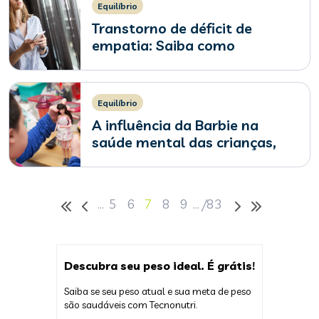
Equilíbrio
Transtorno de déficit de
empatia: Saiba como
identificar
Equilíbrio
A influência da Barbie na
saúde mental das crianças,
segundo psiquiatra
…
5
6
7
8
9
…
/
83
Descubra seu peso ideal. É grátis!
Saiba se seu peso atual e sua meta de peso
são saudáveis com Tecnonutri.