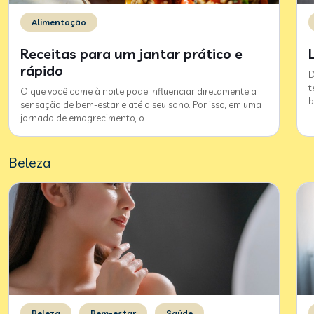
Alimentação
Receitas para um jantar prático e
rápido
D
t
O que você come à noite pode influenciar diretamente a
b
sensação de bem-estar e até o seu sono. Por isso, em uma
jornada de emagrecimento, o
…
Beleza
Beleza
Bem-estar
Saúde