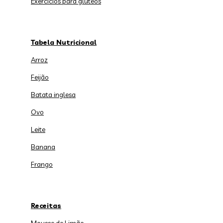
Exercícios para glúteos
Tabela Nutricional
Arroz
Feijão
Batata inglesa
Ovo
Leite
Banana
Frango
Receitas