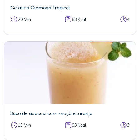
Gelatina Cremosa Tropical
20 Min
63 Kcal
4
Suco de abacaxi com maçã e laranja
15 Min
93 Kcal
3