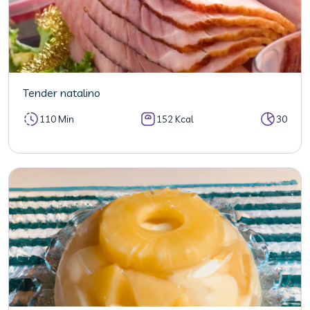
Tender natalino
110 Min
152 Kcal
30