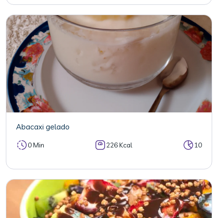
Abacaxi gelado
0 Min
226 Kcal
10