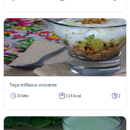
Taça trifásica crocante
20 Min
114 Kcal
2