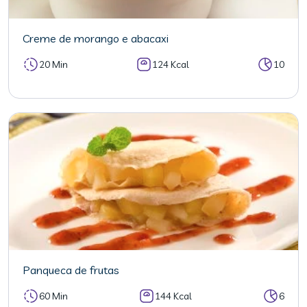
Creme de morango e abacaxi
20 Min
124 Kcal
10
Panqueca de frutas
60 Min
144 Kcal
6