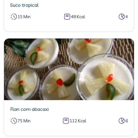
Suco tropical
15 Min
48 Kcal
4
Flan com abacaxi
75 Min
112 Kcal
6