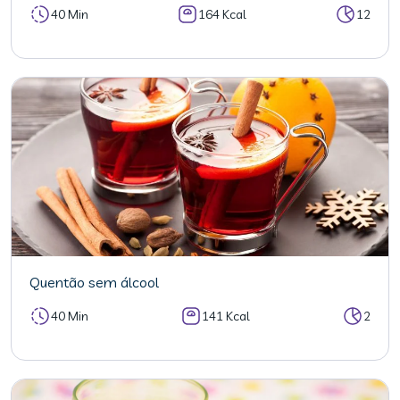
40 Min
164 Kcal
12
Quentão sem álcool
40 Min
141 Kcal
2