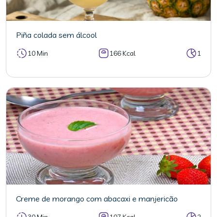
Piña colada sem álcool
10 Min
166 Kcal
1
Creme de morango com abacaxi e manjericão
30 Min
107 Kcal
2