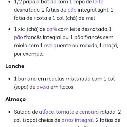
1/2 papaia batido com 1 copo de
leite
desnatado, 2 fatias de
pão
integral light, 1
fatia de ricota e 1 col. (chá) de mel
1 xíc. (chá) de
café
com leite desnatado, 1
pão
francês integral ou 1 pão francês sem
miolo com 1
ovo
quente ou mexido, 1 maçã,
por exemplo.
Lanche
1 banana em rodelas misturada com 1 col.
(sopa) de
aveia
em flocos
Almoço
Salada de
alface
,
tomate
e
cenoura
ralada, 2
col. (sopa) cheias de
arroz integral
, 2 fatias de