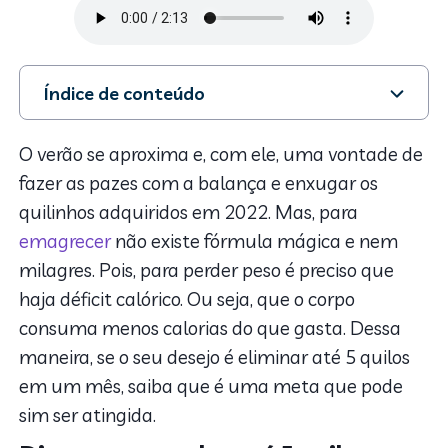
Índice de conteúdo
1. Dieta para perder até 5 quilos em um mês
2. O que comer para emagrecer 5 quilos em um mês
O verão se aproxima e, com ele, uma vontade de
3. O que evitar
fazer as pazes com a balança e enxugar os
4. Cardápio da dieta para emagrecer 5 quilos em um
quilinhos adquiridos em 2022. Mas, para
mês
emagrecer
não existe fórmula mágica e nem
milagres. Pois, para perder peso é preciso que
haja déficit calórico. Ou seja, que o corpo
consuma menos calorias do que gasta. Dessa
maneira, se o seu desejo é eliminar até 5 quilos
em um mês, saiba que é uma meta que pode
sim ser atingida.