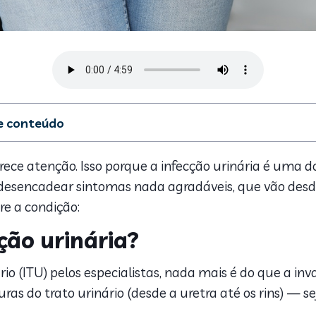
de conteúdo
 que é infecção urinária?
infecção urinária
rece atenção. Isso porque a infecção urinária é uma 
is causas da infecção urinária
 desencadear sintomas nada agradáveis, que vão desde
e risco para infecção urinária
re a condição:
 da infecção urinária
ico da infecção de urina
cção urinária?
to para infecção urinária
 urinária na gravidez
o (ITU) pelos especialistas, nada mais é do que a inv
 urinária de repetição
s do trato urinário (desde a uretra até os rins) — se
 para prevenir a infecção urinária
contra infecção urinária