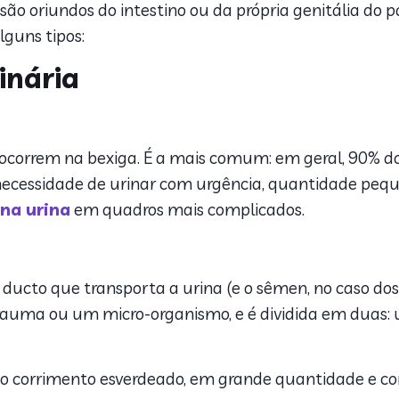
 são oriundos do intestino ou da própria genitália do
s chás e sucos para infecção urinária
lguns tipos:
inária
correm na bexiga. É a mais comum: em geral, 90% dos 
cessidade de urinar com urgência, quantidade pequena
na urina
em quadros mais complicados.
 ducto que transporta a urina (e o sêmen, no caso d
auma ou um micro-organismo, e é dividida em duas: u
são corrimento esverdeado, em grande quantidade e co