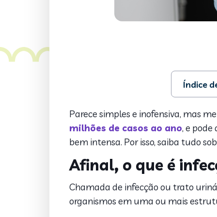
Índice 
1. Afinal, o
2. Tipos de 
Parece simples e inofensiva, mas me
3. Principa
milhões de casos ao ano
, e pode
4. Fatores d
bem intensa. Por isso, saiba tudo sob
5. Sintomas
6. Diagnóst
Afinal, o que é infe
7. Tratamen
8. Infecção
Chamada de infecção ou trato urinári
9. Infecção
organismos em uma ou mais estrutura
10. Hábitos
11. Vacina 