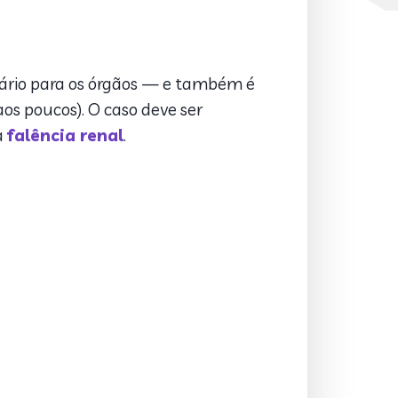
nário para os órgãos — e também é
aos poucos). O caso deve ser
à
falência renal
.