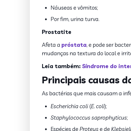
Náuseas e vômitos;
Por fim, urina turva.
Prostatite
Afeta a
próstata
, e pode ser bact
mudanças na textura do local e irrit
Leia também:
Síndrome do intes
Principais causas d
As bactérias que mais causam a infe
Escherichia coli
(
E. coli
);
Staphylococcus saprophyticus
;
Espécies de
Proteus
e de
Klebsiel