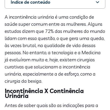
Índice de conteúdo
1. Incontinência X Continência Urinária
2. Sintomas da incontinência urinária
A incontinência urinária é uma condição de
3. Como funciona a cirurgia na bexiga?
saúde super comum entre as mulheres. Alguns
estudos dizem que 72% das mulheres do mundo
lidam com essa questão, o que gera uma queda,
às vezes brutal, na qualidade de vida dessas
pessoas. No entanto, a tecnologia e a Medicina
já evoluíram muito e, hoje, existem cirurgias
curativas que solucionam a incontinência
urinária, especialmente a de esforço, como a
cirurgia da bexiga.
Incontinência X Continência
Urinária
Antes de saber quais são as indicações para a