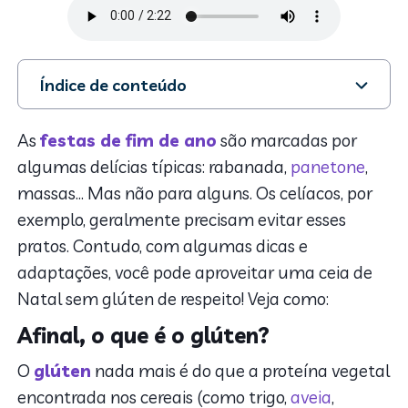
Índice de conteúdo
1. Afinal, o que é o glúten?
2. Mas por que alguns não podem comer o
As
festas de fim de ano
são marcadas por
ingrediente?
algumas delícias típicas: rabanada,
panetone
,
3. Alimentos permitidos na ceia de Natal sem glúten
massas… Mas não para alguns. Os celíacos, por
4. Como adaptar as receitas para uma ceia de Natal
exemplo, geralmente precisam evitar esses
sem glúten
pratos. Contudo, com algumas dicas e
5. Receitas de ceia de Natal sem glúten
adaptações, você pode aproveitar uma ceia de
Natal sem glúten de respeito! Veja como:
Afinal, o que é o glúten?
O
glúten
nada mais é do que a proteína vegetal
encontrada nos cereais (como trigo,
aveia
,