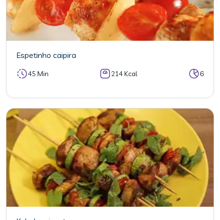
Espetinho caipira
45 Min
214 Kcal
6