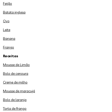
Feijão
Batata inglesa
Ovo
Leite
Banana
Frango
Receitas
Mousse de Limão
Bolo de cenoura
Creme de milho
Mousse de maracujá
Bolo de laranja
Torta de frango