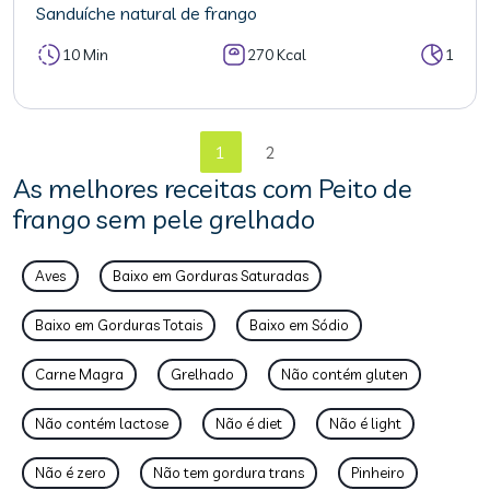
Sanduíche natural de frango
10 Min
270 Kcal
1
1
2
As melhores receitas com Peito de
frango sem pele grelhado
Aves
Baixo em Gorduras Saturadas
Baixo em Gorduras Totais
Baixo em Sódio
Carne Magra
Grelhado
Não contém gluten
Não contém lactose
Não é diet
Não é light
Não é zero
Não tem gordura trans
Pinheiro