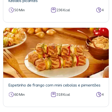
Kebabs picantes
50 Min
236 Kcal
4
Espetinho de frango com mini cebolas e pimentões
60 Min
318 Kcal
4