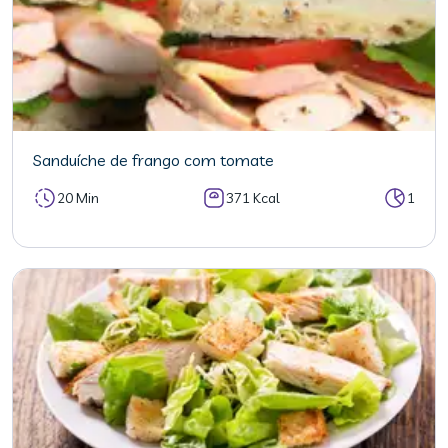
Sanduíche de frango com tomate
20 Min
371 Kcal
1