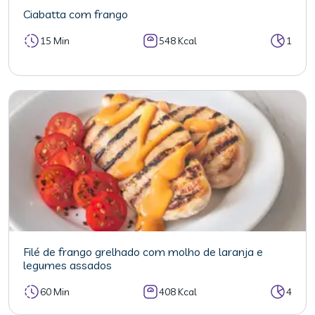
Ciabatta com frango
15 Min
548 Kcal
1
Filé de frango grelhado com molho de laranja e
legumes assados
60 Min
408 Kcal
4