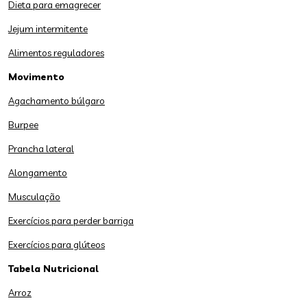
Dieta para emagrecer
Jejum intermitente
Alimentos reguladores
Movimento
Agachamento búlgaro
Burpee
Prancha lateral
Alongamento
Musculação
Exercícios para perder barriga
Exercícios para glúteos
Tabela Nutricional
Arroz