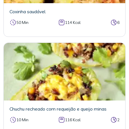
Coxinha saudável
50 Min
114 Kcal
6
Chuchu recheado com requeijão e queijo minas
10 Min
116 Kcal
2