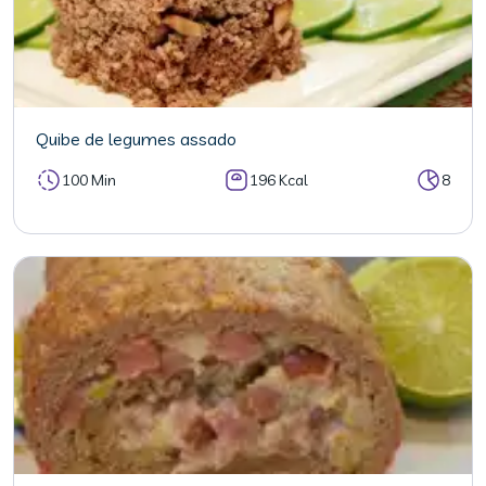
Quibe de legumes assado
100 Min
196 Kcal
8