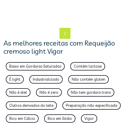
1
As melhores receitas com Requeijão
cremoso light Vigor
Baixo em Gorduras Saturadas
Contém lactose
É light
Industrializado
Não contém gluten
Não é diet
Não é zero
Não tem gordura trans
Outros derivados do leite
Preparação não especificada
Rico em Cálcio
Rico em Sódio
Vigor