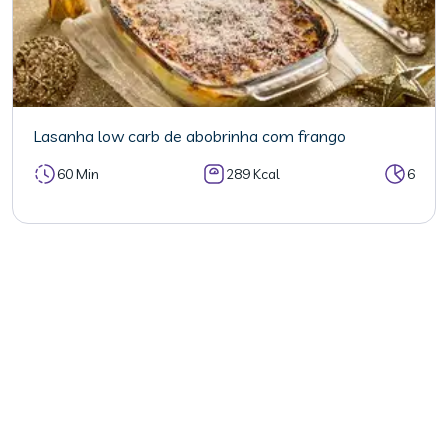
Lasanha low carb de abobrinha com frango
60 Min
289 Kcal
6