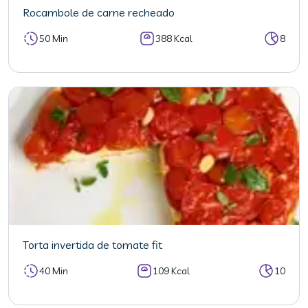
Rocambole de carne recheado
50 Min
388 Kcal
8
Torta invertida de tomate fit
40 Min
109 Kcal
10