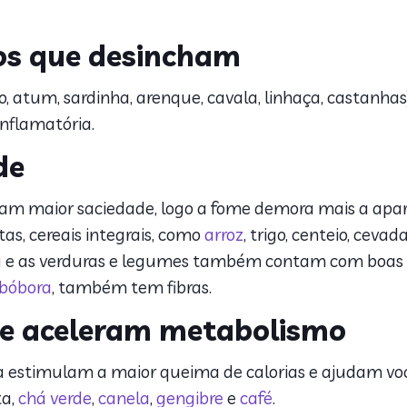
os que desincham
 atum, sardinha, arenque, cavala, linhaça, castanha
nflamatória.
de
nam maior saciedade, logo a fome demora mais a apar
utas, cereais integrais, como
arroz
, trigo, centeio, cevad
a
e as verduras e legumes também contam com boas q
bóbora
, também tem fibras.
ue aceleram metabolismo
estimulam a maior queima de calorias e ajudam você
ta,
chá verde
,
canela
,
gengibre
e
café
.