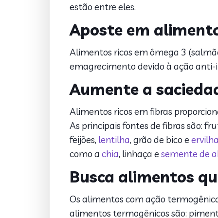
estão entre eles.
Aposte em aliment
Alimentos ricos em ômega 3 (salmão,
emagrecimento devido à ação anti-i
Aumente a sacieda
Alimentos ricos em fibras proporcio
As principais fontes de fibras são: fr
feijões,
lentilha
, grão de bico e
ervilh
como a
chia
, linhaça e
semente de a
Busca alimentos q
Os alimentos com ação termogênica 
alimentos termogênicos são: pimen