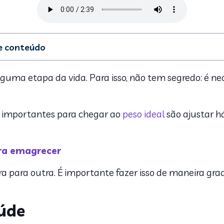
de conteúdo
peso com saúde
 alimentos que queimam a gordura
uma etapa da vida. Para isso, não tem segredo: é nec
em alimentos que desincham
 a saciedade
limentos que aceleram metabolismo
s importantes para chegar ao
peso ideal
são ajustar há
em um prato equilibrado e variado
 exercícios para perder peso
 o consumo de sal e açúcar
ra emagrecer
 média de dois litros de água por dia
para outra. É importante fazer isso de maneira gra
a qual é o seu peso ideal
úde