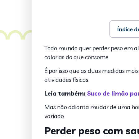
Índice 
1. Perder 
2. Consuma
Todo mundo quer perder peso em alg
3. Aposte 
calorias do que consome.
4. Aumente
5. Busca a
É por isso que as duas medidas mai
6. Invista 
atividades físicas.
7. Pratique
8. Diminua
Leia também:
Suco de limão pa
9. Beba uma
Mas não adianta mudar de uma hora 
10. Descubr
variado.
Perder peso com sa