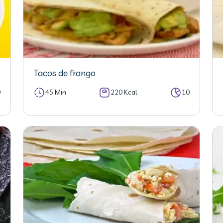
Tacos de frango
0
45 Min
220 Kcal
10