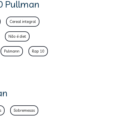
10 Pullman
Cereal integral
Não é diet
Pulmann
Rap 10
an
s
Sobremesas