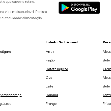
el e que cabe na rotina.
 vida mais saudável. Por isso,
de autocuidado: alimentação,
Tabela Nutricional
Rece
búlgaro
Arroz
Mous
Feijão
Bolo
Batata inglesa
Crem
Ovo
Mous
Leite
Bolo 
 perder barriga
Banana
Torta
 glúteos
Frango
Frica