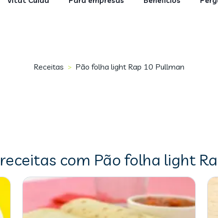
Vitat Cuida
Para empresas
Benefícios
Perg
Receitas
Pão folha light Rap 10 Pullman
>
receitas com Pão folha light R