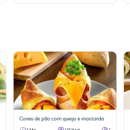
Cones de pão com queijo e mostarda
4
5 Min
160 Kcal
2