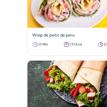
Wrap de peito de peru
15 Min
133 Kcal
1