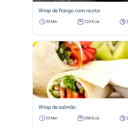
Wrap de frango com ricota
30 Min
220 Kcal
Wrap de salmão
30 Min
266 Kcal