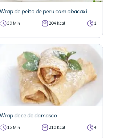
Wrap de peito de peru com abacaxi
30 Min
204 Kcal
1
Wrap doce de damasco
15 Min
210 Kcal
4