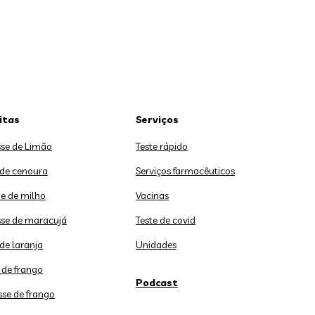
itas
Serviços
se de Limão
Teste rápido
 de cenoura
Serviços farmacêuticos
e de milho
Vacinas
se de maracujá
Teste de covid
de laranja
Unidades
 de frango
Podcast
sse de frango