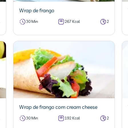
Wrap de frango
2
30 Min
267 Kcal
2
Wrap de frango com cream cheese
2
30 Min
192 Kcal
2