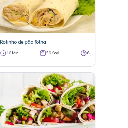
Rolinho de pão folha
10 Min
56 Kcal
6