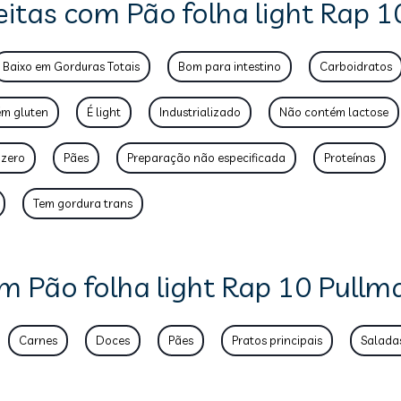
eitas com Pão folha light Rap 
Baixo em Gorduras Totais
Bom para intestino
Carboidratos
m gluten
É light
Industrializado
Não contém lactose
 zero
Pães
Preparação não especificada
Proteínas
Tem gordura trans
m Pão folha light Rap 10 Pullm
Carnes
Doces
Pães
Pratos principais
Salada