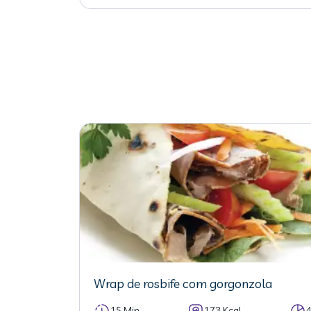
Wrap de rosbife com gorgonzola
15 Min
173 Kcal