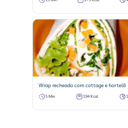
Wrap recheado com cottage e hortelã
5 Min
194 Kcal