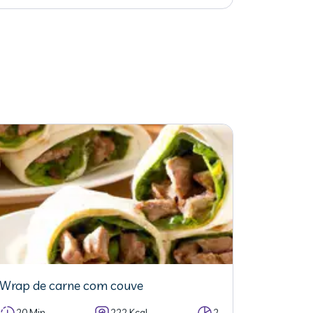
Wrap de carne com couve
20 Min
222 Kcal
2