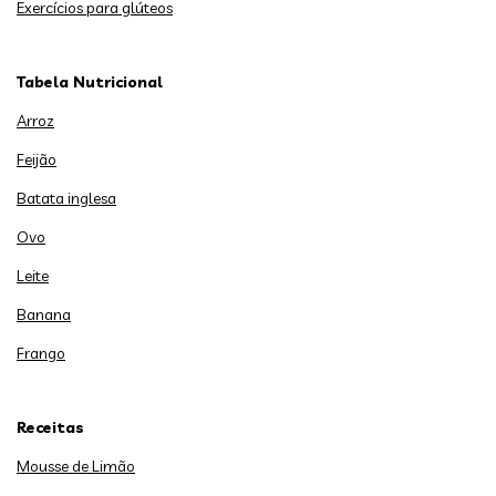
Exercícios para glúteos
Tabela Nutricional
Arroz
Feijão
Batata inglesa
Ovo
Leite
Banana
Frango
Receitas
Mousse de Limão