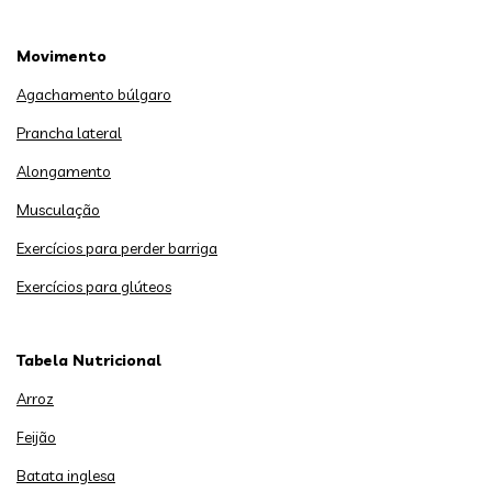
Movimento
Agachamento búlgaro
Prancha lateral
Alongamento
Musculação
Exercícios para perder barriga
Exercícios para glúteos
Tabela Nutricional
Arroz
Feijão
Batata inglesa