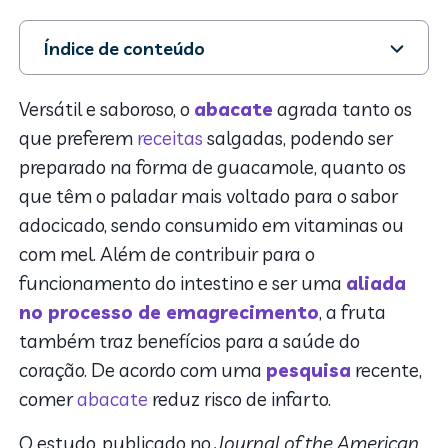
Índice de conteúdo
1. Comer abacate reduz risco de infarto
2. Benefícios do abacate
Versátil e saboroso, o
abacate
agrada tanto os
3. Receitas com abacate
que preferem
receitas
salgadas, podendo ser
preparado na forma de guacamole, quanto os
que têm o paladar mais voltado para o sabor
adocicado, sendo consumido em vitaminas ou
com mel. Além de contribuir para o
funcionamento do intestino e ser uma
aliada
no processo de emagrecimento
, a fruta
também traz benefícios para a saúde do
coração. De acordo com uma
pesquisa
recente,
comer
abacate
reduz risco de infarto.
O estudo, publicado no
Journal of the American