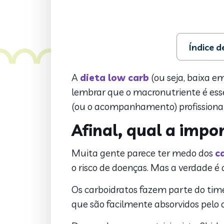
Índice 
1. Afinal, 
2. Cortar 
A
dieta low carb
(ou seja, baixa e
3. Dicas e 
lembrar que o macronutriente é essen
(ou o acompanhamento) profissional 
Afinal, qual a impo
Muita gente parece ter medo dos
c
o risco de doenças. Mas a verdade é
Os carboidratos fazem parte do tim
que são facilmente absorvidos pelo 