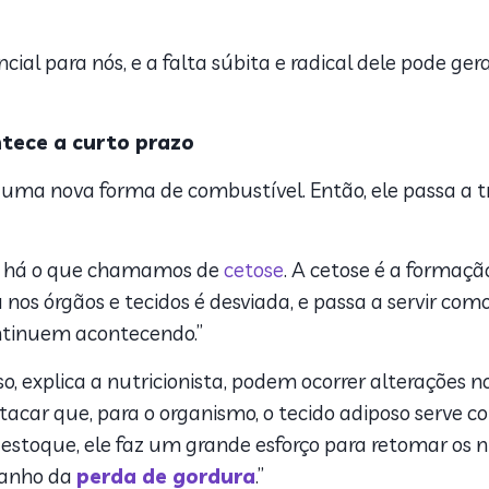
cial para nós, e a falta súbita e radical dele pode ge
ntece a curto prazo
de uma nova forma de combustível. Então, ele passa a
a, há o que chamamos de
cetose
. A cetose é a formaçã
os órgãos e tecidos é desviada, e passa a servir como
ontinuem acontecendo.”
, explica a nutricionista, podem ocorrer alterações n
estacar que, para o organismo, o tecido adiposo serve
estoque, ele faz um grande esforço para retomar os nív
eganho da
perda de gordura
.”