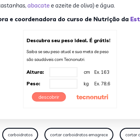
 castanhas,
abacate
e azeite de oliva) e água.
ssora e coordenadora do curso de Nutrição da
Est
Descubra seu peso ideal. É grátis!
Saiba se seu peso atual e sua meta de peso
são saudáveis com Tecnonutri.
Altura:
cm
Ex. 163
Peso:
kg
Ex. 78,6
descobrir
carboidratos
cortar carboidratos emagrece
cortar 