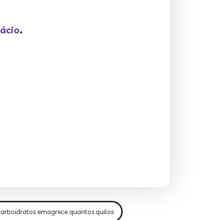
ácio
.
carboidratos emagrece quantos quilos