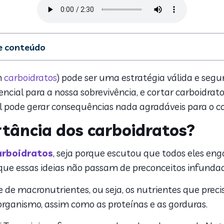
de conteúdo
qual a importância dos carboidratos?
carboidratos emagrece? O que pode acontecer com o corpo?
m
carboidratos
) pode ser uma estratégia válida e segu
cuidados
cial para a nossa sobrevivência, e cortar carboidrato
pode gerar consequências nada agradáveis para o cor
rtância dos carboidratos?
arboidratos
, seja porque escutou que todos eles 
 que essas ideias não passam de preconceitos infunda
e de macronutrientes, ou seja, os nutrientes que pre
organismo, assim como as proteínas e as gorduras.