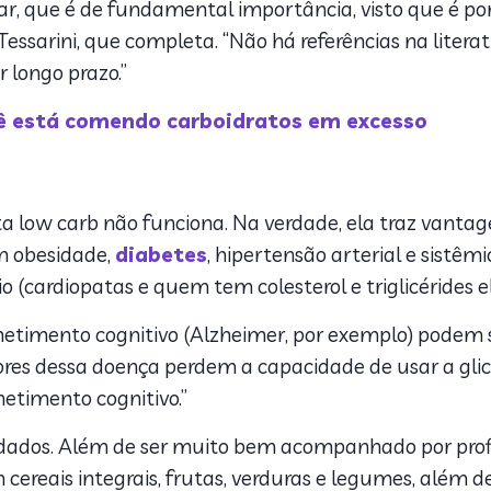
ar, que é de fundamental importância, visto que é po
Tessarini, que completa. “Não há referências na liter
r longo prazo.”
cê está comendo carboidratos em excesso
eta low carb não funciona. Na verdade, ela traz vantag
 obesidade,
diabetes
, hipertensão arterial e sistêm
 (cardiopatas e quem tem colesterol e triglicérides ele
etimento cognitivo (Alzheimer, por exemplo) podem s
dores dessa doença perdem a capacidade de usar a gli
timento cognitivo.”
idados. Além de ser muito bem acompanhado por profi
reais integrais, frutas, verduras e legumes, além de