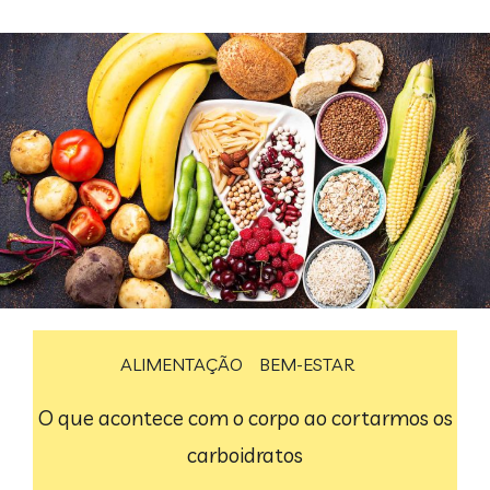
ALIMENTAÇÃO
BEM-ESTAR
O que acontece com o corpo ao cortarmos os
carboidratos