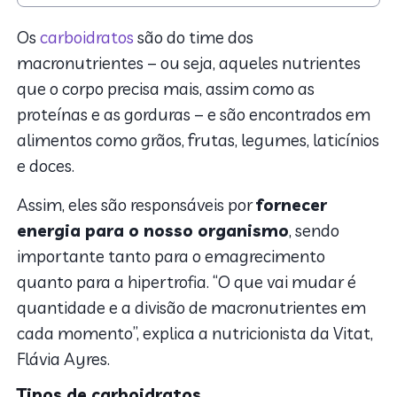
1. Tipos de carboidratos
2. Como consumir
Os
carboidratos
são do time dos
3. Quanto tem de carboidrato em 100 gramas de
macronutrientes – ou seja, aqueles nutrientes
cada alimento
que o corpo precisa mais, assim como as
proteínas e as gorduras – e são encontrados em
alimentos como grãos, frutas, legumes, laticínios
e doces.
Assim, eles são responsáveis por
fornecer
energia para o nosso organismo
, sendo
importante tanto para o emagrecimento
quanto para a hipertrofia. “O que vai mudar é
quantidade e a divisão de macronutrientes em
cada momento”, explica a nutricionista da Vitat,
Flávia Ayres.
Tipos de carboidratos