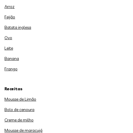
Arroz
Feijão
Batata inglesa
Ovo
Leite
Banana
Frango
Receitas
Mousse de Limão
Bolo de cenoura
Creme de milho
Mousse de maracujá