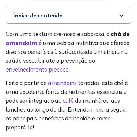
Índice de conteúdo
1. Benefícios do chá de amendoim
2. Como consumir o chá de amendoim?
Com uma textura cremosa e saborosa, o
chá de
3. Cuidados
amendoim
é uma bebida nutritiva que oferece
diversos benefícios à saúde, desde a melhora na
saúde vascular até a prevenção ao
envelhecimento precoce
.
Feito a partir de
amendoins
torrados, este chá é
uma excelente fonte de nutrientes essenciais e
pode ser integrado ao
café
da manhã ou aos
lanches ao longo do dia. Entenda mais, a seguir,
os principais benefícios da bebida e como
prepará-la!