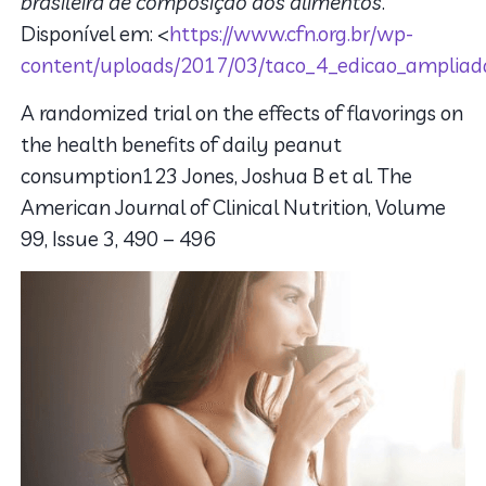
brasileira de composição dos alimentos
.
Disponível em: <
https://www.cfn.org.br/wp-
content/uploads/2017/03/taco_4_edicao_ampliada
A randomized trial on the effects of flavorings on
the health benefits of daily peanut
consumption123
Jones, Joshua B et al. The
American Journal of Clinical Nutrition, Volume
99, Issue 3, 490 – 496