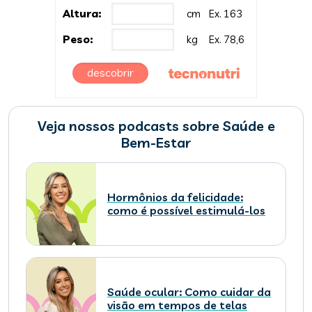
Altura:
cm
Ex. 163
Peso:
kg
Ex. 78,6
descobrir
Veja nossos podcasts sobre Saúde e
Bem-Estar
Hormônios da felicidade:
como é possível estimulá-los
Saúde ocular: Como cuidar da
visão em tempos de telas