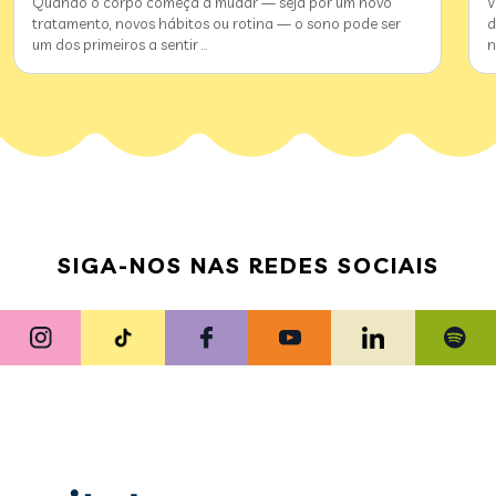
Quando o corpo começa a mudar — seja por um novo
V
tratamento, novos hábitos ou rotina — o sono pode ser
d
um dos primeiros a sentir
…
n
SIGA-NOS NAS REDES SOCIAIS