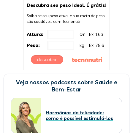
Descubra seu peso ideal. É grátis!
Saiba se seu peso atual e sua meta de peso
são saudáveis com Tecnonutri.
Altura:
cm
Ex. 163
Peso:
kg
Ex. 78,6
descobrir
Veja nossos podcasts sobre Saúde e
Bem-Estar
Hormônios da felicidade:
como é possível estimulá-los