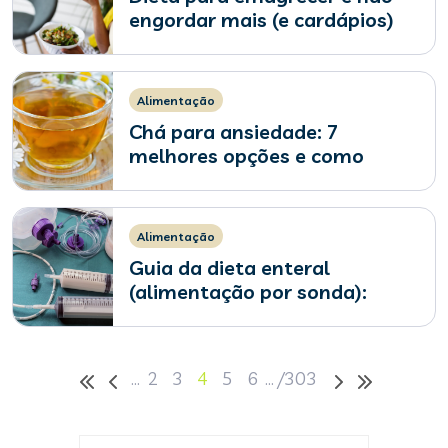
engordar mais (e cardápios)
Alimentação
Chá para ansiedade: 7
melhores opções e como
preparar
Alimentação
Guia da dieta enteral
(alimentação por sonda):
tipos, como fazer e cuidados
…
2
3
4
5
6
…
/
303