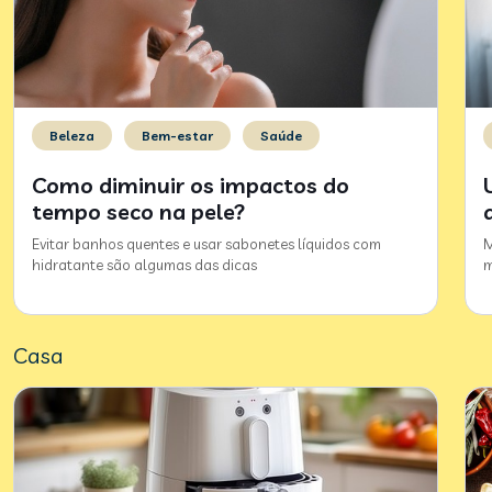
Beleza
Bem-estar
Saúde
Como diminuir os impactos do
tempo seco na pele?
Evitar banhos quentes e usar sabonetes líquidos com
M
hidratante são algumas das dicas
m
Casa