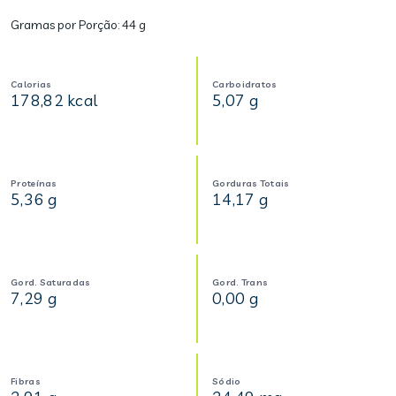
Gramas por Porção:
44 g
Calorias
Carboidratos
178,82 kcal
5,07 g
Proteínas
Gorduras Totais
5,36 g
14,17 g
Gord. Saturadas
Gord. Trans
7,29 g
0,00 g
Fibras
Sódio