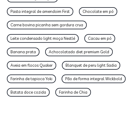
Pasta integral de amendoim First
Chocolate em pó
Carne bovina picanha sem gordura crua
Leite condensado light moça Nestlé
Cacau em pó
Banana prata
Achocolatado diet premium Gold
Aveia em flocos Quaker
Blanquet de peru light Sadia
Farinha de tapioca Yoki
Pão de forma integral Wickbold
Batata doce cozida
Farinha de Chia