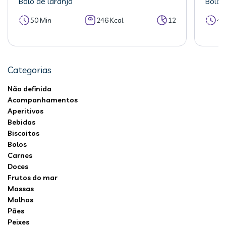
Bolo de laranja
Bolo 
50 Min
246 Kcal
12
40
Categorias
Não definida
Acompanhamentos
Aperitivos
Bebidas
Biscoitos
Bolos
Carnes
Doces
Frutos do mar
Massas
Molhos
Pães
Peixes