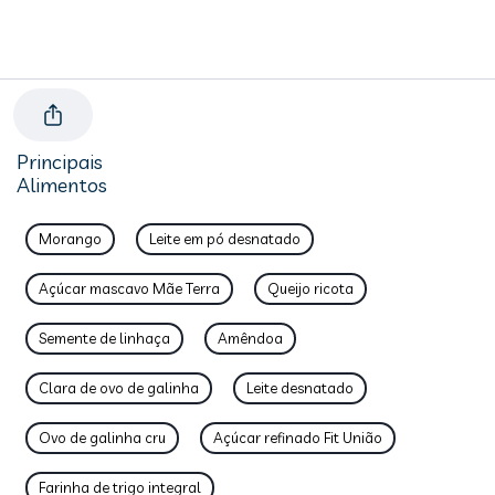
Principais
Alimentos
Morango
Leite em pó desnatado
Açúcar mascavo Mãe Terra
Queijo ricota
Semente de linhaça
Amêndoa
Clara de ovo de galinha
Leite desnatado
Ovo de galinha cru
Açúcar refinado Fit União
Farinha de trigo integral