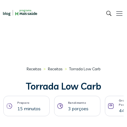
>
>
Receitas
Receitas
Torrada Low Carb
Torrada Low Carb
Gram
Preparo
Rendimento
Porç
15 minutos
3 porçoes
44 