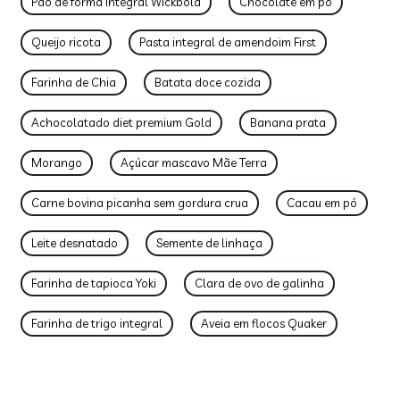
Pão de forma integral Wickbold
Chocolate em pó
Queijo ricota
Pasta integral de amendoim First
Farinha de Chia
Batata doce cozida
Achocolatado diet premium Gold
Banana prata
Morango
Açúcar mascavo Mãe Terra
Carne bovina picanha sem gordura crua
Cacau em pó
Leite desnatado
Semente de linhaça
Farinha de tapioca Yoki
Clara de ovo de galinha
Farinha de trigo integral
Aveia em flocos Quaker