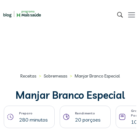
>
>
Receitas
Sobremesas
Manjar Branco Especial
Manjar Branco Especial
Gram
Preparo
Rendimento
Porç
280 minutos
20 porçoes
108