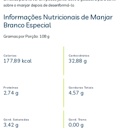
sobre o manjar depois de desenformá-lo.
Informações Nutricionais de Manjar
Branco Especial
Gramas por Porção:
108 g
Calorias
Carboidratos
177,89 kcal
32,88 g
Proteínas
Gorduras Totais
2,74 g
4,57 g
Gord. Saturadas
Gord. Trans
3,42 g
0,00 g