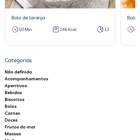
Bolo de laranja
Bolo 
50 Min
246 Kcal
12
40
Categorias
Não definida
Acompanhamentos
Aperitivos
Bebidas
Biscoitos
Bolos
Carnes
Doces
Frutos do mar
Massas