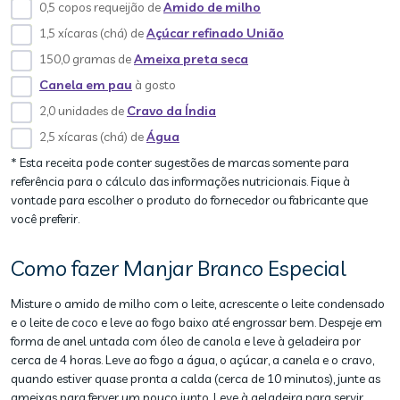
0,5 copos requeijão de
Amido de milho
1,5 xícaras (chá) de
Açúcar refinado União
150,0 gramas de
Ameixa preta seca
Canela em pau
à gosto
2,0 unidades de
Cravo da Índia
2,5 xícaras (chá) de
Água
* Esta receita pode conter sugestões de marcas somente para
referência para o cálculo das informações nutricionais. Fique à
vontade para escolher o produto do fornecedor ou fabricante que
você preferir.
Como fazer Manjar Branco Especial
Misture o amido de milho com o leite, acrescente o leite condensado
e o leite de coco e leve ao fogo baixo até engrossar bem. Despeje em
forma de anel untada com óleo de canola e leve à geladeira por
cerca de 4 horas. Leve ao fogo a água, o açúcar, a canela e o cravo,
quando estiver quase pronta a calda (cerca de 10 minutos), junte as
ameixas para ferver um pouco junto. Leve à geladeira para servir