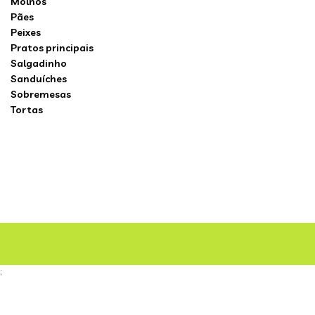
Molhos
Pães
Peixes
Pratos principais
Salgadinho
Sanduíches
Sobremesas
Tortas
;