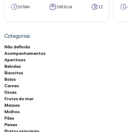
50 Min
246 Kcal
12
40
Categorias
Não definida
Acompanhamentos
Aperitivos
Bebidas
Biscoitos
Bolos
Carnes
Doces
Frutos do mar
Massas
Molhos
Pães
Peixes
Pratos principais