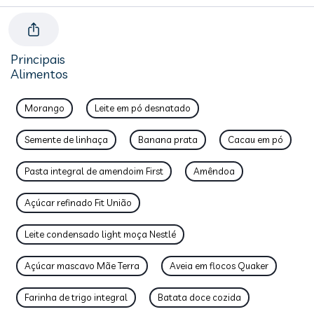
Principais
Alimentos
Morango
Leite em pó desnatado
Semente de linhaça
Banana prata
Cacau em pó
Pasta integral de amendoim First
Amêndoa
Açúcar refinado Fit União
Leite condensado light moça Nestlé
Açúcar mascavo Mãe Terra
Aveia em flocos Quaker
Farinha de trigo integral
Batata doce cozida