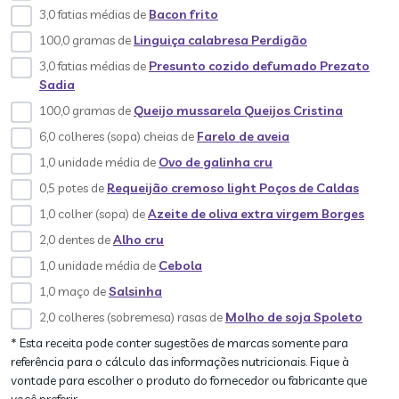
3,0 fatias médias de
Bacon frito
100,0 gramas de
Linguiça calabresa Perdigão
3,0 fatias médias de
Presunto cozido defumado Prezato
Sadia
100,0 gramas de
Queijo mussarela Queijos Cristina
6,0 colheres (sopa) cheias de
Farelo de aveia
1,0 unidade média de
Ovo de galinha cru
0,5 potes de
Requeijão cremoso light Poços de Caldas
1,0 colher (sopa) de
Azeite de oliva extra virgem Borges
2,0 dentes de
Alho cru
1,0 unidade média de
Cebola
1,0 maço de
Salsinha
2,0 colheres (sobremesa) rasas de
Molho de soja Spoleto
* Esta receita pode conter sugestões de marcas somente para
referência para o cálculo das informações nutricionais. Fique à
vontade para escolher o produto do fornecedor ou fabricante que