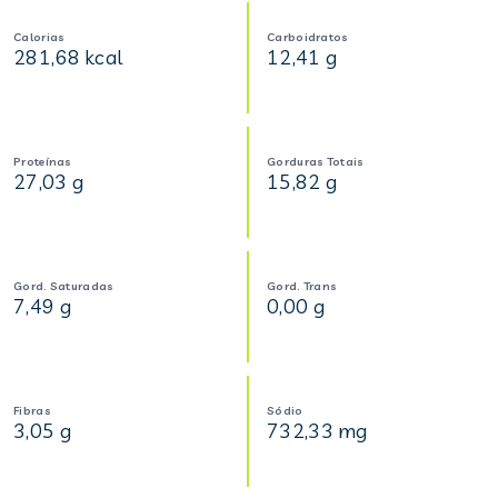
Calorias
Carboidratos
281,68 kcal
12,41 g
Proteínas
Gorduras Totais
27,03 g
15,82 g
Gord. Saturadas
Gord. Trans
7,49 g
0,00 g
Fibras
Sódio
3,05 g
732,33 mg