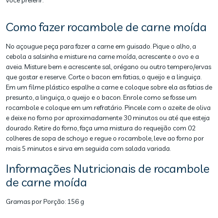
você preferir.
Como fazer rocambole de carne moída
No açougue peça para fazer a carne em guisado. Pique o alho, a
cebola a salsinha e misture na carne moída, acrescente o ovo e a
aveia. Misture bem e acrescente sal, orégano ou outro tempero/ervas
que gostar e reserve. Corte o bacon em fatias, o queijo e a linguiça.
Em um filme plástico espalhe a carne e coloque sobre ela as fatias de
presunto, a linguiça, o queijo e o bacon. Enrole como se fosse um
rocambole e coloque em um refratário. Pincele com o azeite de oliva
e deixe no forno por aproximadamente 30 minutos ou até que esteja
dourado. Retire do forno, faça uma mistura do requeijão com 02
colheres de sopa de schoyo e regue o rocambole, leve ao forno por
mais 5 minutos e sirva em seguida com salada variada.
Informações Nutricionais de rocambole
de carne moída
Gramas por Porção:
156 g