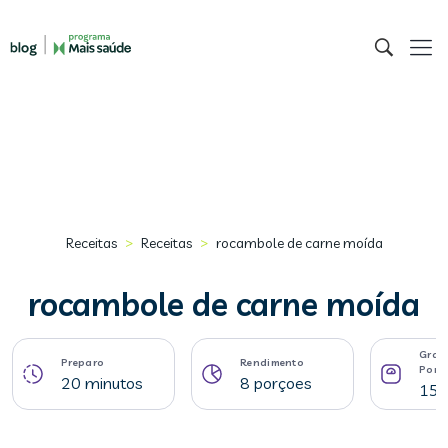
>
>
Receitas
Receitas
rocambole de carne moída
rocambole de carne moída
Gram
Preparo
Rendimento
Porç
20 minutos
8 porçoes
156