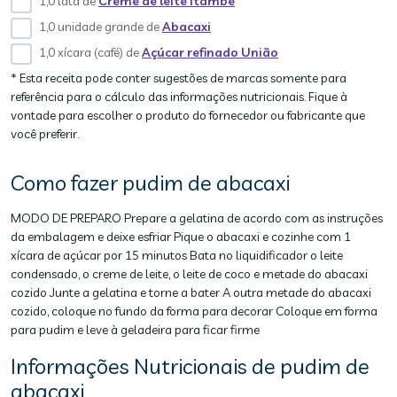
1,0 lata de
Creme de leite Itambé
1,0 unidade grande de
Abacaxi
1,0 xícara (café) de
Açúcar refinado União
* Esta receita pode conter sugestões de marcas somente para
referência para o cálculo das informações nutricionais. Fique à
vontade para escolher o produto do fornecedor ou fabricante que
você preferir.
Como fazer pudim de abacaxi
MODO DE PREPARO Prepare a gelatina de acordo com as instruções
da embalagem e deixe esfriar Pique o abacaxi e cozinhe com 1
xícara de açúcar por 15 minutos Bata no liquidificador o leite
condensado, o creme de leite, o leite de coco e metade do abacaxi
cozido Junte a gelatina e torne a bater A outra metade do abacaxi
cozido, coloque no fundo da forma para decorar Coloque em forma
para pudim e leve à geladeira para ficar firme
Informações Nutricionais de pudim de
abacaxi