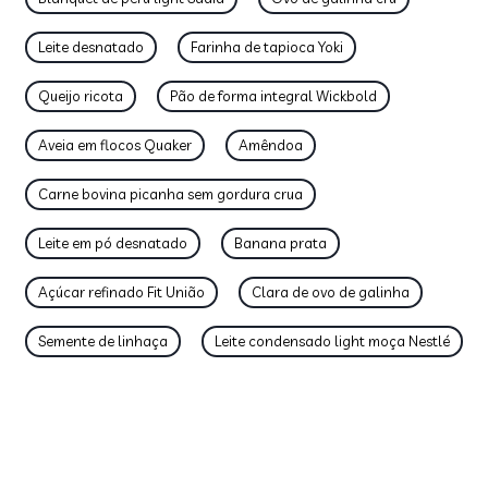
Leite desnatado
Farinha de tapioca Yoki
Queijo ricota
Pão de forma integral Wickbold
Aveia em flocos Quaker
Amêndoa
Carne bovina picanha sem gordura crua
Leite em pó desnatado
Banana prata
Açúcar refinado Fit União
Clara de ovo de galinha
Semente de linhaça
Leite condensado light moça Nestlé