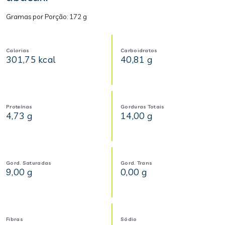
Gramas por Porção:
172 g
Calorias
Carboidratos
301,75 kcal
40,81 g
Proteínas
Gorduras Totais
4,73 g
14,00 g
Gord. Saturadas
Gord. Trans
9,00 g
0,00 g
Fibras
Sódio