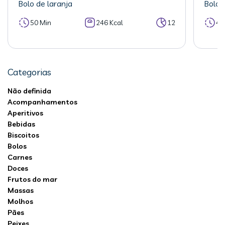
Bolo de laranja
Bolo 
50 Min
246 Kcal
12
40
Categorias
Não definida
Acompanhamentos
Aperitivos
Bebidas
Biscoitos
Bolos
Carnes
Doces
Frutos do mar
Massas
Molhos
Pães
Peixes