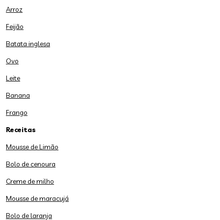
Arroz
Feijão
Batata inglesa
Ovo
Leite
Banana
Frango
Receitas
Mousse de Limão
Bolo de cenoura
Creme de milho
Mousse de maracujá
Bolo de laranja