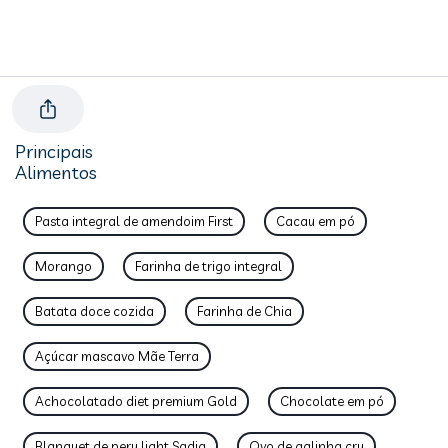
Principais
Alimentos
Pasta integral de amendoim First
Cacau em pó
Morango
Farinha de trigo integral
Batata doce cozida
Farinha de Chia
Açúcar mascavo Mãe Terra
Achocolatado diet premium Gold
Chocolate em pó
Blanquet de peru light Sadia
Ovo de galinha cru