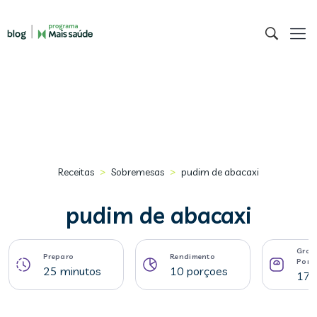
>
>
Receitas
Sobremesas
pudim de abacaxi
pudim de abacaxi
Gram
Preparo
Rendimento
Porç
25 minutos
10 porçoes
172