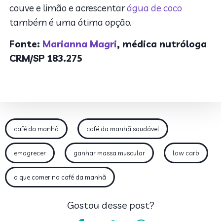
couve e limão e acrescentar
água de coco
também é uma ótima opção.
Fonte:
Marianna Magri
, médica nutróloga
CRM/SP 183.275
café da manhã
café da manhã saudável
emagrecer
ganhar massa muscular
low carb
o que comer no café da manhã
Gostou desse post?