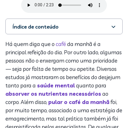
Índice de conteúdo
1. Café da manhã para emagrecer
2. O que comer no café da manhã para ganhar massa
Há quem diga que o
café
da manhã é a
muscular?
principal refeição do dia. Por outro lado, algumas
3. Café da manhã low carb
pessoas não o enxergam como uma prioridade
4. Quero me alimentar melhor: o que comer no café
— seja por falta de tempo ou apetite. Diversos
da manhã?
estudos já mostraram os benefícios do desjejum
tanto para a
saúde mental
quanto para
absorver os nutrientes necessários
ao
corpo. Além disso,
pular o café da manhã
foi,
por muito tempo, associado a uma estratégia de
emagrecimento, mas tal prática também já foi
desmistificada pelos especialistas. De qualquer