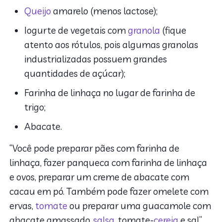
Queijo
amarelo (menos lactose);
Iogurte de vegetais com
granola
(fique
atento aos rótulos, pois algumas granolas
industrializadas possuem grandes
quantidades de açúcar);
Farinha de linhaça no lugar de farinha de
trigo;
Abacate.
“Você pode preparar pães com farinha de
linhaça, fazer panqueca com farinha de linhaça
e ovos, preparar um creme de abacate com
cacau em pó. Também pode fazer omelete com
ervas,
tomate
ou preparar uma guacamole com
abacate amassado,
salsa
, tomate-
cereja
e sal”,