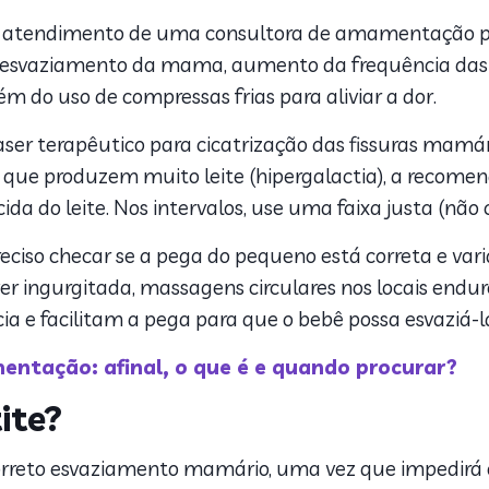
 atendimento de uma consultora de amamentação pod
o esvaziamento da mama, aumento da frequência da
lém do uso de compressas frias para aliviar a dor.
ser terapêutico para cicatrização das fissuras mamári
ue produzem muito leite (hipergalactia), a recomen
da do leite. Nos intervalos, use uma faixa justa (não c
eciso checar se a pega do pequeno está correta e vari
r ingurgitada, massagens circulares nos locais endure
a e facilitam a pega para que o bebê possa esvaziá-l
ntação: afinal, o que é e quando procurar?
ite?
correto esvaziamento mamário, uma vez que impedirá