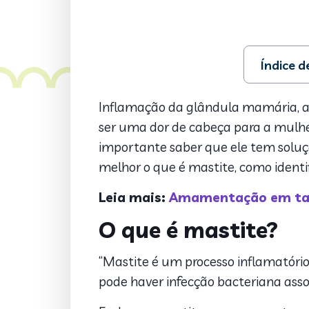
Índice 
1. O que é 
2. Causas
Inflamação da glândula mamária, a 
3. Sintoma
ser uma dor de cabeça para a mulh
4. Como é f
importante saber que ele tem soluç
5. Tratame
melhor o que é mastite, como identifi
6. Como evi
7. Program
Leia mais:
Amamentação em tand
8. Pergunt
O que é mastite?
“Mastite é um processo inflamatóri
pode haver infecção bacteriana asso