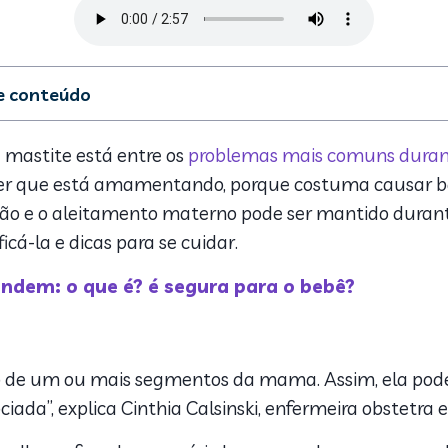
de conteúdo
mastite?
mastite está entre os
problemas mais comuns dura
s
er que está amamentando, porque costuma causar ba
eito o diagnóstico da mastite?
ão e o aleitamento materno pode ser mantido durant
ntos
cá-la e dicas para se cuidar.
tar a mastite?
as Vitat - Linhas de Cuidado após a chegada do bebê
em: o que é? é segura para o bebê?
as para o médico
o de um ou mais segmentos da mama. Assim, ela pode
ciada”, explica Cinthia Calsinski, enfermeira obstetr