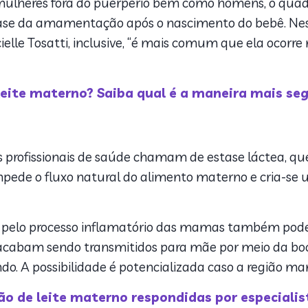
ulheres fora do puerpério bem como homens, o quad
 fase da amamentação após o nascimento do bebê. Ne
ielle Tosatti, inclusive, “é mais comum que ela ocorr
 leite materno?
Saiba qual é a maneira mais se
 profissionais de saúde chamam de estase láctea, q
pede o fluxo natural do alimento materno e cria-se 
s pelo processo inflamatório das mamas também pode 
 acabam sendo transmitidos para mãe por meio da boc
 A possibilidade é potencializada caso a região mam
ão de leite materno respondidas por especialis