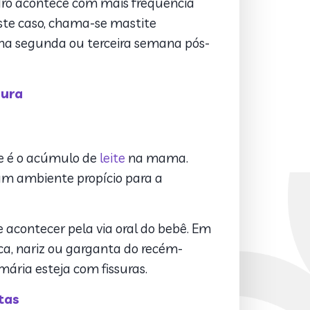
ro acontece com mais frequência
ste caso, chama-se mastite
e na segunda ou terceira semana pós-
gura
ue é o acúmulo de
leite
na mama.
um ambiente propício para a
acontecer pela via oral do bebê. Em
a, nariz ou garganta do recém-
ária esteja com fissuras.
tas