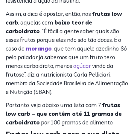
resistência à ação da insulina.
Assim, a dica é apostar, então, nas
frutas low
carb
, aquelas com
baixo teor de
carboidrato
. “É fácil a gente saber quais são
esses frutos porque eles não são tão doces. É o
caso do
morango
, que tem aquele azedinho. Só
pelo paladar já sabemos que um fruto tem
menos carboidrato, menos
açúcar
vindo da
frutose”, diz a nutricionista Carla Pelliciari,
membro da Sociedade Brasileira de Alimentação
e Nutrição (SBAN).
Portanto, veja abaixo uma lista com 7
frutas
low carb – que contêm até 11 gramas de
carboidrato
por 100 gramas de alimento.