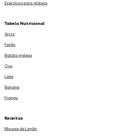
Exercícios para glúteos
Tabela Nutricional
Arroz
Feijão
Batata inglesa
Ovo
Leite
Banana
Frango
Receitas
Mousse de Limão