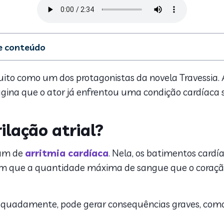
de conteúdo
 que é a fibrilação atrial?
 sintomas da fibrilação atrial?
ito como um dos protagonistas da novela Travessia.
agina que o ator já enfrentou uma condição cardíaca
co da fibrilação atrial
nto
rilação atrial?
mum de
arritmia cardíaca
. Nela, os batimentos cardí
 com que a quantidade máxima de sangue que o coraç
quadamente, pode gerar consequências graves, com