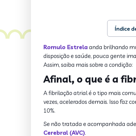
Índice 
1. Afinal, o
2. Quais os
Romulo Estrela
anda brilhando mu
3. Causas
disposição e saúde, pouca gente im
4. Diagnósti
Assim, saiba mais sobre a condição:
5. Tratame
Afinal, o que é a fib
A fibrilação atrial é o tipo mais co
vezes, acelerados demais. Isso faz
10%.
Se não tratada e acompanhada ade
Cerebral (AVC)
.