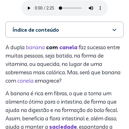
Índice de conteúdo
1. Afinal, banana com canela emagrece?
2. Receita de banana com canela
A dupla
banana
com
canela
faz sucesso entre
3. Banana com canela no micro-ondas
muitas pessoas, seja batida, na forma de
vitamina, ou aquecida, no lugar de uma
sobremesa mais calórica, Mas, será que
banana
com
canela
emagrece?
A banana é rica em fibras, o que a torna um
alimento ótimo para o intestino, de forma que
ajuda na digestão e na formação do bolo fecal.
Assim, beneficia a flora intestinal e, além disso,
ajuda a manter a
saciedade
, espantando a