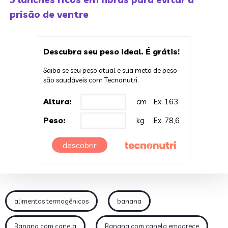
prisão de ventre
Descubra seu peso ideal. É grátis!
Saiba se seu peso atual e sua meta de peso
são saudáveis com Tecnonutri.
Altura:
cm
Ex. 163
Peso:
kg
Ex. 78,6
descobrir
alimentos termogênicos
banana
Banana com canela
Banana com canela emagrece